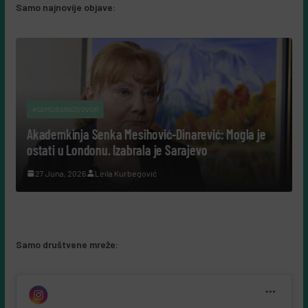
Samo najnovije objave:
#SAMOBARAZGOVOR
Akademkinja Senka Mesihović-Dinarević: Mogla je
#SA
ostati u Londonu. Izabrala je Sarajevo
“Šu
27 Juna, 2026
Leila Kurbegović
kam
rec
5 
Samo društvene mreže: