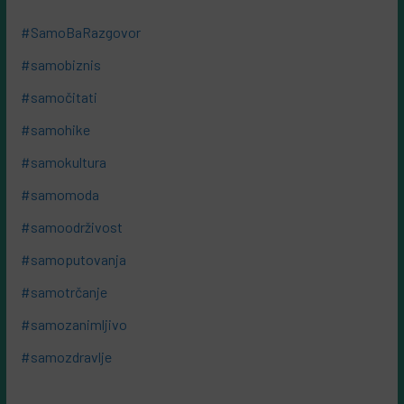
#SamoBaRazgovor
#samobiznis
#samočitati
#samohike
#samokultura
#samomoda
#samoodrživost
#samoputovanja
#samotrčanje
#samozanimljivo
#samozdravlje