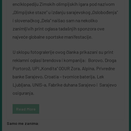
enciklopediju Zimskih olimpijskih igara pod nazivom
„Olimpijske staze“ u izdanju sarajevskog „Oslobođenja“
i slovenačkog „Dela“ naišao sam na nekoliko
zanimljivih print oglasa tadašnjih sponzora ove
najveće globalne sportske manifestacije.
U sklopu fotogralerije ovog članka prikazani su print
reklamni oglasi brendova i kompanija: Borovo, Droga
Portorož, UPI „Kondita“ OOUR Zora, Alpina, Privredne
banke Sarajevo, Croatia – tvornice baterija, Lek
Ljubljana, UNIS-a, Fabrike duhana Sarajevo i Sarajevo
osiguranja.
Read More
Samo me zanima: