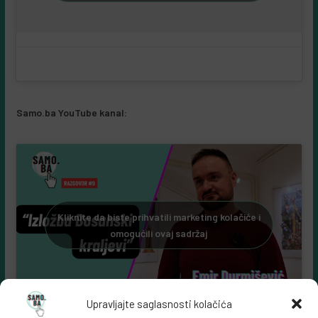
Samo.ba YouTube kanal:
Kliknite da biste prihvatili marketing kolačiće i
omogućili ovaj sadržaj
Upravljajte saglasnosti kolačića