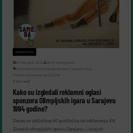
#SAMOBIZNIS
8 Februara, 2024
Almir Kurbegović
40 godišnjica
,
Olimpijada
,
Sarajevo
,
sponzorstva
,
Zimske olimpijske igre
,
ZOI 84
5 min read
Kako su izgledali reklamni oglasi
sponzora Olimpijskih igara u Sarajevu
1984 godine?
Danas se obilježava 40 godišnjica od održavanja XIV.
Zimskih olimpijskih igara u Sarajevu. Listajući