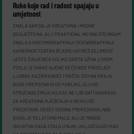
Ruke koje rad i radost spajaju u
umjetnost
ZNALA SAM DA JE KREATIVNA I MODNO
OSVIJEŠTENA, ALI I PRAKTIČNA, NO ONO ŠTO NISAM
ZNALA O KOSTIMOGRAFKINJI I SCENOGRAFKINJI
KAMERNOG TEATRA 55 ADISI VATREŠ SELIMOVIĆ
JESTE ČINJENICA KOLIKO ZAISTA UŽIVA U SVOM
POSLU. IZ SVAKE NJENE REČENICE PROIZLAZI
LJUBAV, RAZIGRANOST I MAŠTA, ŠTO NA KRAJU
BUDE PREPOZNATO OD PUBLIKE, ALI I OD
STRUČNOG ŽIRIJA KOJI SE NE LIBI DATI NAGRADU
ZA KREATIVNA RJEŠENJA U NEKOJ OD
PREDSTAVA. DESET GODINA PROFESIONALNOG
RADA JE RELATIVNO MALO, ALI JE MNOGO
ISKUSTVA RADA STALO U NJIH. UKLJUČUJUĆI RAD