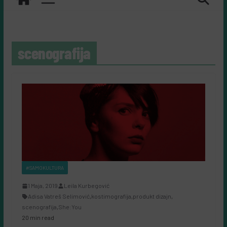
scenografija
#SAMOKULTURA
1 Maja, 2019
Leila Kurbegović
Adisa Vatreš Selimović
,
kostimografija
,
produkt dizajn
,
scenografija
,
She:You
20 min read