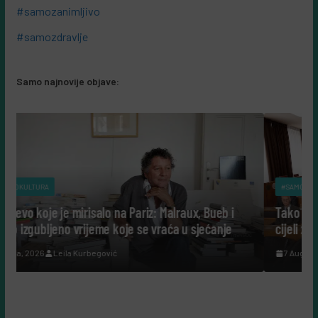
#samozanimljivo
#samozdravlje
Samo najnovije objave:
#SAMOKULTURA
iz: Malraux, Bueb i
Tako su govorili: Šta nam danas govor
se vraća u sjećanje
cijeli život posvetili nauci?
7 Augusta, 2026
Leila Kurbegović