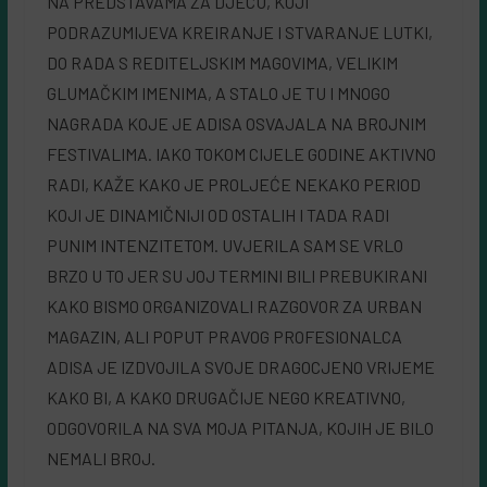
NA PREDSTAVAMA ZA DJECU, KOJI
PODRAZUMIJEVA KREIRANJE I STVARANJE LUTKI,
DO RADA S REDITELJSKIM MAGOVIMA, VELIKIM
GLUMAČKIM IMENIMA, A STALO JE TU I MNOGO
NAGRADA KOJE JE ADISA OSVAJALA NA BROJNIM
FESTIVALIMA. IAKO TOKOM CIJELE GODINE AKTIVNO
RADI, KAŽE KAKO JE PROLJEĆE NEKAKO PERIOD
KOJI JE DINAMIČNIJI OD OSTALIH I TADA RADI
PUNIM INTENZITETOM. UVJERILA SAM SE VRLO
BRZO U TO JER SU JOJ TERMINI BILI PREBUKIRANI
KAKO BISMO ORGANIZOVALI RAZGOVOR ZA URBAN
MAGAZIN, ALI POPUT PRAVOG PROFESIONALCA
ADISA JE IZDVOJILA SVOJE DRAGOCJENO VRIJEME
KAKO BI, A KAKO DRUGAČIJE NEGO KREATIVNO,
ODGOVORILA NA SVA MOJA PITANJA, KOJIH JE BILO
NEMALI BROJ.