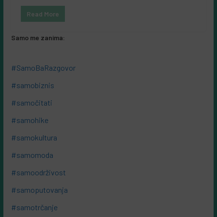
Read More
Samo me zanima:
#SamoBaRazgovor
#samobiznis
#samočitati
#samohike
#samokultura
#samomoda
#samoodrživost
#samoputovanja
#samotrčanje