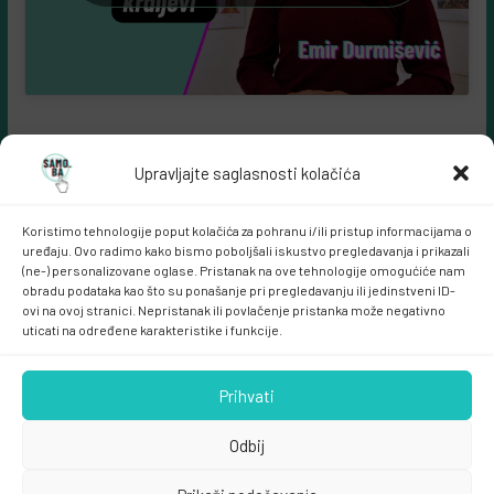
Upravljajte saglasnosti kolačića
Koristimo tehnologije poput kolačića za pohranu i/ili pristup informacijama o
uređaju. Ovo radimo kako bismo poboljšali iskustvo pregledavanja i prikazali
(ne-) personalizovane oglase. Pristanak na ove tehnologije omogućiće nam
obradu podataka kao što su ponašanje pri pregledavanju ili jedinstveni ID-
ovi na ovoj stranici. Nepristanak ili povlačenje pristanka može negativno
Samo.ba MARKETING
uticati na određene karakteristike i funkcije.
Prihvati
Odbij