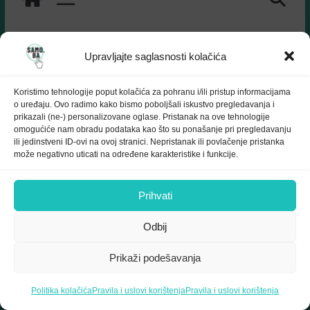
Upravljajte saglasnosti kolačića
SARTR
Koristimo tehnologije poput kolačića za pohranu i/ili pristup informacijama
o uređaju. Ovo radimo kako bismo poboljšali iskustvo pregledavanja i
prikazali (ne-) personalizovane oglase. Pristanak na ove tehnologije
omogućiće nam obradu podataka kao što su ponašanje pri pregledavanju
ili jedinstveni ID-ovi na ovoj stranici. Nepristanak ili povlačenje pristanka
može negativno uticati na određene karakteristike i funkcije.
Prihvati
Odbij
Prikaži podešavanja
#SAMOKULTURA
23 Septembra, 2025
samo.ba
Politika kolačića
Pravila i uslovi korištenja
Pravila i uslovi korištenja
#Arte
,
#Débats
,
#dialogueseuropéens
,
#Europe
,