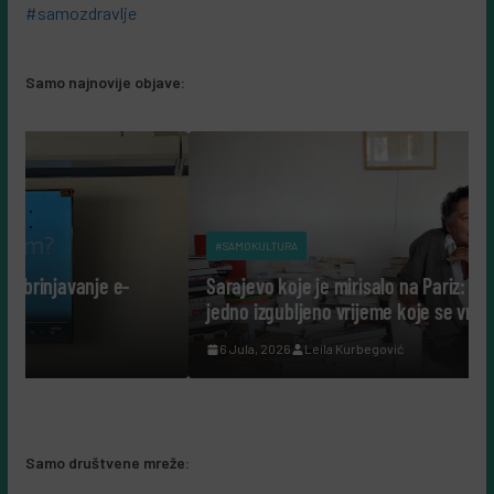
#samozdravlje
Samo najnovije objave:
#SAMOKULTURA
e-
Sarajevo koje je mirisalo na Pariz: Malraux, Bueb i
jedno izgubljeno vrijeme koje se vraća u sjećanje
6 Jula, 2026
Leila Kurbegović
Samo društvene mreže: