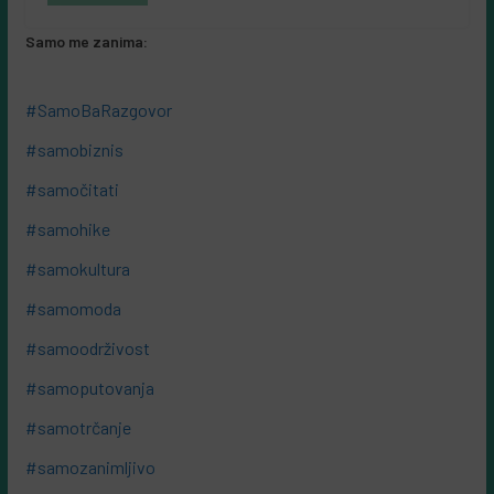
Samo me zanima:
#SamoBaRazgovor
#samobiznis
#samočitati
#samohike
#samokultura
#samomoda
#samoodrživost
#samoputovanja
#samotrčanje
#samozanimljivo