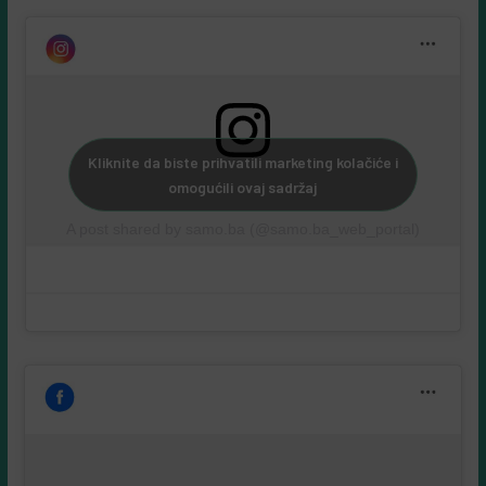
Kliknite da biste prihvatili marketing kolačiće i
omogućili ovaj sadržaj
A post shared by samo.ba (@samo.ba_web_portal)