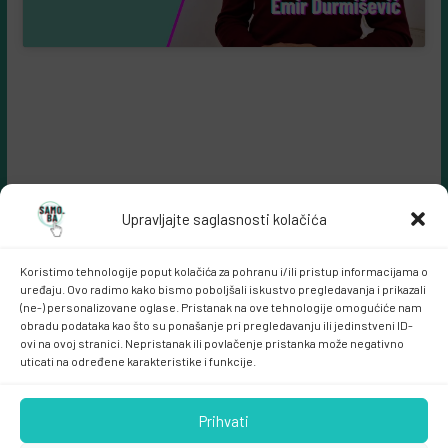
Upravljajte saglasnosti kolačića
Koristimo tehnologije poput kolačića za pohranu i/ili pristup informacijama o
uređaju. Ovo radimo kako bismo poboljšali iskustvo pregledavanja i prikazali
(ne-) personalizovane oglase. Pristanak na ove tehnologije omogućiće nam
obradu podataka kao što su ponašanje pri pregledavanju ili jedinstveni ID-
ovi na ovoj stranici. Nepristanak ili povlačenje pristanka može negativno
Samo.ba MARKETING
uticati na određene karakteristike i funkcije.
Prihvati