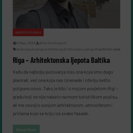
#SAMOPUTOVANJA
6 Maja, 2025
Almir Kurbegović
#samoputovanja
,
arhitektura
,
Art Nouveau
,
Latvija
,
Riga
10 min read
Riga – Arhitektonska ljepota Baltika
Kažu da najbolja putovanja nisu ona koja smo dugo
planirali, već ona koja nas iznenade i otkriju nešto
potpuno novo. Tako je bilo i s mojom posjetom Rigi –
gradu koji se nije nalazio na mom turističkom popisu,
ali me osvojio svojom arhitekturom, atmosferom i
pričama koje se kriju iza svake fasade.
Read More