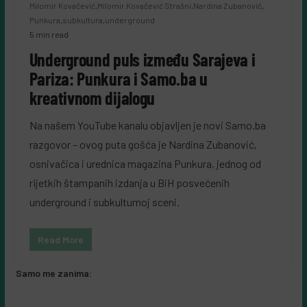
Milomir Kovačević
,
Milomir Kovačević Strašni
,
Nardina Zubanović
,
Punkura
,
subkultura
,
underground
5 min read
Underground puls između Sarajeva i
Pariza: Punkura i Samo.ba u
kreativnom dijalogu
Na našem YouTube kanalu objavljen je novi Samo.ba
razgovor – ovog puta gošća je Nardina Zubanović,
osnivačica i urednica magazina Punkura, jednog od
rijetkih štampanih izdanja u BiH posvećenih
underground i subkulturnoj sceni.
Read More
Samo me zanima: