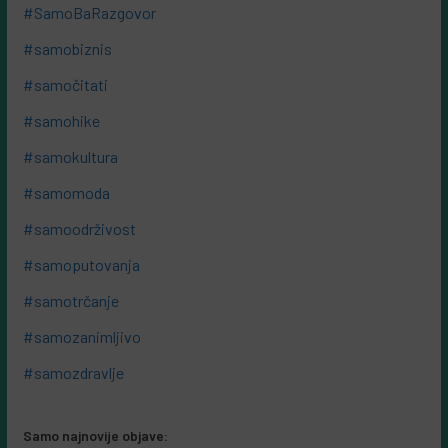
#SamoBaRazgovor
#samobiznis
#samočitati
#samohike
#samokultura
#samomoda
#samoodrživost
#samoputovanja
#samotrčanje
#samozanimljivo
#samozdravlje
Samo najnovije objave: