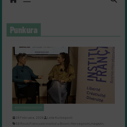
Punkura
#SAMOBARAZGOVOR
28 Februara, 2026
Leila Kurbegović
59 Rivoli
,
Francuski institut u Bosni i Hercegovini
,
magazin
,