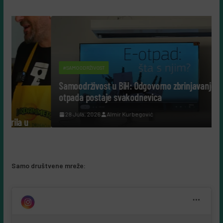
#SAMOODRŽIVOST
Samoodrživost u BiH: Odgovorno zbrinjavanje e-
otpada postaje svakodnevica
28 Jula, 2026
Almir Kurbegović
Samo društvene mreže: