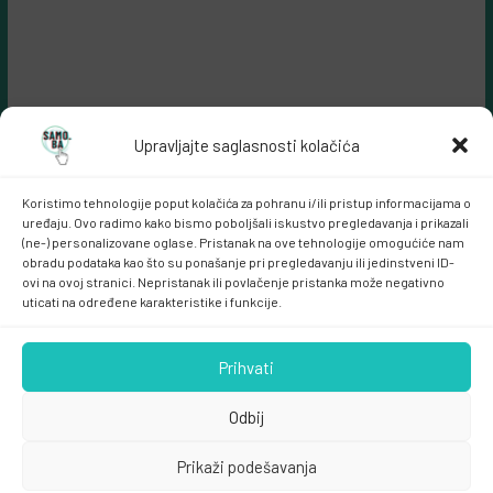
Upravljajte saglasnosti kolačića
Koristimo tehnologije poput kolačića za pohranu i/ili pristup informacijama o
uređaju. Ovo radimo kako bismo poboljšali iskustvo pregledavanja i prikazali
(ne-) personalizovane oglase. Pristanak na ove tehnologije omogućiće nam
obradu podataka kao što su ponašanje pri pregledavanju ili jedinstveni ID-
ovi na ovoj stranici. Nepristanak ili povlačenje pristanka može negativno
Samo.ba MARKETING
uticati na određene karakteristike i funkcije.
Prihvati
Odbij
Prikaži podešavanja
Copyright © 2026
samo.ba
. All rights reserved.