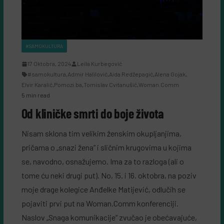
#SAMOKULTURA
17 Oktobra, 2024
Leila Kurbegović
#samokultura
,
Admir Halilović
,
Aida Redžepagić
,
Alena Gojak
,
Elvir Karalić
,
Pomozi.ba
,
Tomislav Cvitanušić
,
Woman.Comm
5 min read
Od kliničke smrti do boje života
Nisam sklona tim velikim ženskim okupljanjima,
pričama o „snazi žena“ i sličnim krugovima u kojima
se, navodno, osnažujemo. Ima za to razloga (ali o
tome ću neki drugi put). No, 15. i 16. oktobra, na poziv
moje drage kolegice Anđelke Matijević, odlučih se
pojaviti prvi put na Woman.Comm konferenciji.
Naslov „Snaga komunikacije“ zvučao je obećavajuće,