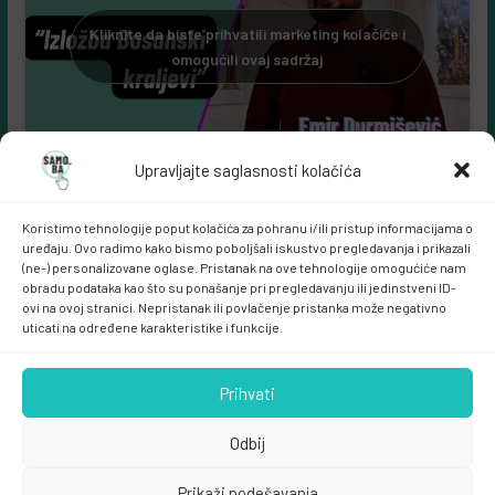
Kliknite da biste prihvatili marketing kolačiće i
omogućili ovaj sadržaj
Upravljajte saglasnosti kolačića
Koristimo tehnologije poput kolačića za pohranu i/ili pristup informacijama o
uređaju. Ovo radimo kako bismo poboljšali iskustvo pregledavanja i prikazali
(ne-) personalizovane oglase. Pristanak na ove tehnologije omogućiće nam
obradu podataka kao što su ponašanje pri pregledavanju ili jedinstveni ID-
ovi na ovoj stranici. Nepristanak ili povlačenje pristanka može negativno
uticati na određene karakteristike i funkcije.
Samo.ba MARKETING
Prihvati
Odbij
Prikaži podešavanja