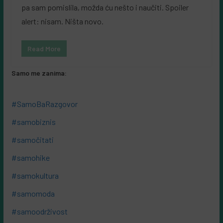
pa sam pomislila, možda ću nešto i naučiti. Spoiler
alert: nisam. Ništa novo.
Read More
Samo me zanima:
#SamoBaRazgovor
#samobiznis
#samočitati
#samohike
#samokultura
#samomoda
#samoodrživost