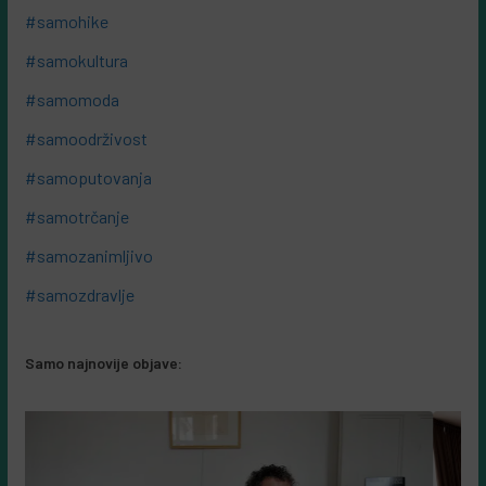
#samohike
#samokultura
#samomoda
#samoodrživost
#samoputovanja
#samotrčanje
#samozanimljivo
#samozdravlje
Samo najnovije objave: