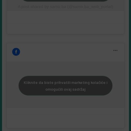
A post shared by samo.ba (@samo.ba_web_portal)
Kliknite da biste prihvatili marketing kolačiće i
omogućili ovaj sadržaj