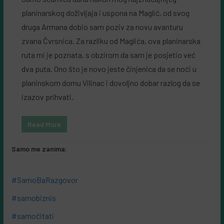
planinarskog doživljaja i uspona na Maglić, od svog
druga Armana dobio sam poziv za novu avanturu
zvana Čvrsnica. Za razliku od Maglića, ova planinarska
ruta mi je poznata, s obzirom da sam je posjetio već
dva puta. Ono što je novo jeste činjenica da se noći u
planinskom domu Vilinac i dovoljno dobar razlog da se
izazov prihvati.
Read More
Samo me zanima:
#SamoBaRazgovor
#samobiznis
#samočitati