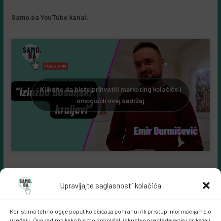
Samo.ba YouTube kanal:
Kliknite da biste prihvatili marketing kolačiće i
omogućili ovaj sadržaj
Upravljajte saglasnosti kolačića
Koristimo tehnologije poput kolačića za pohranu i/ili pristup informacijama o
uređaju. Ovo radimo kako bismo poboljšali iskustvo pregledavanja i prikazali