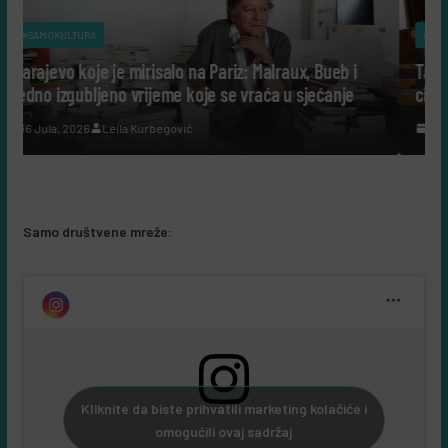
#SAMOKULTURA
a Pariz: Malraux, Bueb i
Tako su govorili: Šta nam danas g
oje se vraća u sjećanje
cijeli život posvetili nauci?
7 Augusta, 2026
Leila Kurbegović
Samo društvene mreže:
Kliknite da biste prihvatili marketing kolačiće i
omogućili ovaj sadržaj