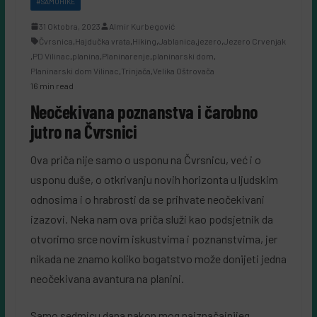
#SAMOHIKE
31 Oktobra, 2023
Almir Kurbegović
Čvrsnica
,
Hajdučka vrata
,
Hiking
,
Jablanica
,
jezero
,
Jezero Crvenjak
,
PD Vilinac
,
planina
,
Planinarenje
,
planinarski dom
,
Planinarski dom Vilinac
,
Trinjača
,
Velika Oštrovača
16 min read
Neočekivana poznanstva i čarobno
jutro na Čvrsnici
Ova priča nije samo o usponu na Čvrsnicu, već i o
usponu duše, o otkrivanju novih horizonta u ljudskim
odnosima i o hrabrosti da se prihvate neočekivani
izazovi. Neka nam ova priča služi kao podsjetnik da
otvorimo srce novim iskustvima i poznanstvima, jer
nikada ne znamo koliko bogatstvo može donijeti jedna
neočekivana avantura na planini.
Samo sedmicu dana nakon mog najznačajnijeg