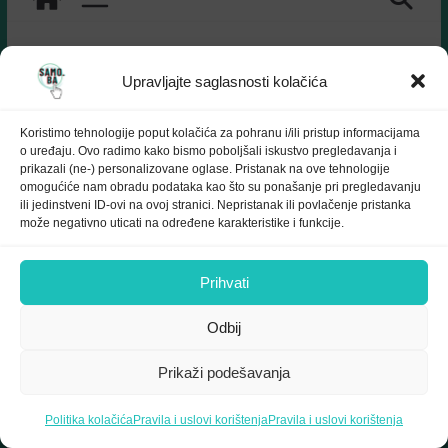
Upravljajte saglasnosti kolačića
Muzej 90-ih
Koristimo tehnologije poput kolačića za pohranu i/ili pristup informacijama
o uređaju. Ovo radimo kako bismo poboljšali iskustvo pregledavanja i
prikazali (ne-) personalizovane oglase. Pristanak na ove tehnologije
omogućiće nam obradu podataka kao što su ponašanje pri pregledavanju
ili jedinstveni ID-ovi na ovoj stranici. Nepristanak ili povlačenje pristanka
može negativno uticati na određene karakteristike i funkcije.
Prihvati
Odbij
Prikaži podešavanja
#SAMOKULTURA
23 Septembra, 2025
samo.ba
Politika kolačića
Pravila i uslovi korištenja
Pravila i uslovi korištenja
#Arte
,
#Débats
,
#dialogueseuropéens
,
#Europe
,