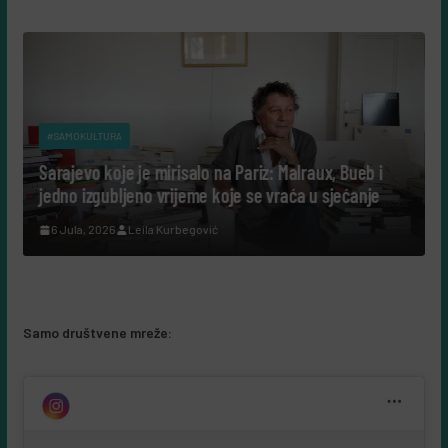
#SAMOKULTURA
Sarajevo koje je mirisalo na Pariz: Malraux, Bueb i
jedno izgubljeno vrijeme koje se vraća u sjećanje
c
6 Jula, 2026
Leila Kurbegović
Samo društvene mreže: