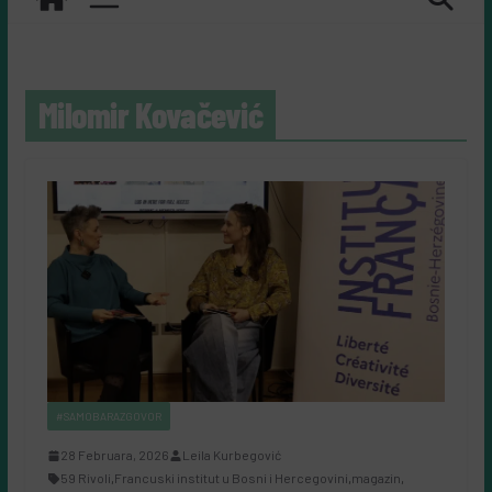
Milomir Kovačević
#SAMOBARAZGOVOR
28 Februara, 2026
Leila Kurbegović
59 Rivoli
,
Francuski institut u Bosni i Hercegovini
,
magazin
,