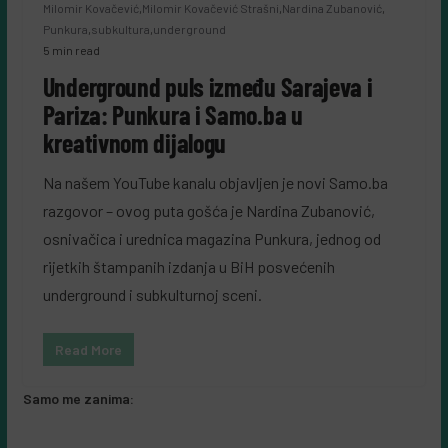
Milomir Kovačević
,
Milomir Kovačević Strašni
,
Nardina Zubanović
,
Punkura
,
subkultura
,
underground
5 min read
Underground puls između Sarajeva i
Pariza: Punkura i Samo.ba u
kreativnom dijalogu
Na našem YouTube kanalu objavljen je novi Samo.ba
razgovor – ovog puta gošća je Nardina Zubanović,
osnivačica i urednica magazina Punkura, jednog od
rijetkih štampanih izdanja u BiH posvećenih
underground i subkulturnoj sceni.
Read More
Samo me zanima: