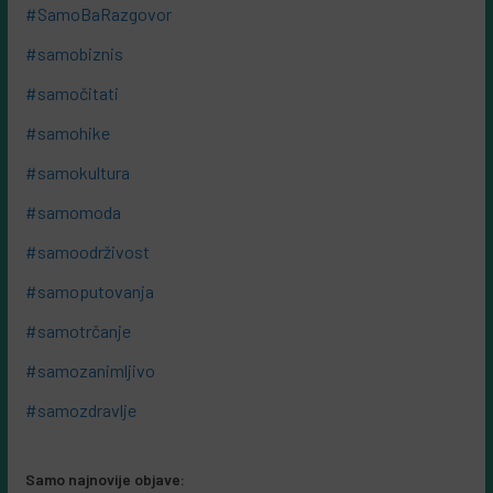
#SamoBaRazgovor
#samobiznis
#samočitati
#samohike
#samokultura
#samomoda
#samoodrživost
#samoputovanja
#samotrčanje
#samozanimljivo
#samozdravlje
Samo najnovije objave: