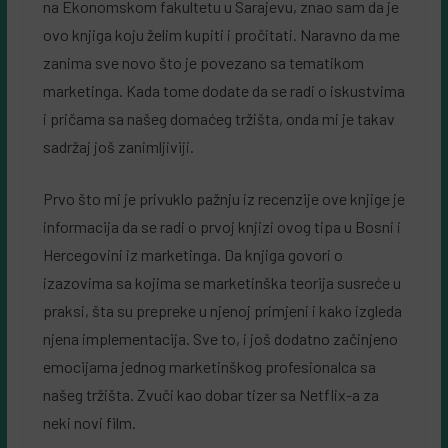
na Ekonomskom fakultetu u Sarajevu, znao sam da je
ovo knjiga koju želim kupiti i pročitati. Naravno da me
zanima sve novo što je povezano sa tematikom
marketinga. Kada tome dodate da se radi o iskustvima
i pričama sa našeg domaćeg tržišta, onda mi je takav
sadržaj još zanimljiviji.
Prvo što mi je privuklo pažnju iz recenzije ove knjige je
informacija da se radi o prvoj knjizi ovog tipa u Bosni i
Hercegovini iz marketinga. Da knjiga govori o
izazovima sa kojima se marketinška teorija susreće u
praksi, šta su prepreke u njenoj primjeni i kako izgleda
njena implementacija. Sve to, i još dodatno začinjeno
emocijama jednog marketinškog profesionalca sa
našeg tržišta. Zvuči kao dobar tizer sa Netflix-a za
neki novi film.