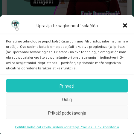
Upravljajte saglasnosti kolačića
Koristimo tehnologije poput kolačića za pohranu i/ili pristup informacijama o
uređaju. Ovo radimo kako bismo poboljšali iskustvo pregledavanja i prikazali
(ne-) personalizovane oglase. Pristanak na ove tehnologije omogućiće nam
obradu podataka kao što su ponašanje pri pregledavanju ili jedinstveni ID-
ovi na ovoj stranici. Nepristanak ili povlačenje pristanka može negativno
Samo.ba MARKETING
uticati na određene karakteristike i funkcije.
Prihvati
Odbij
Prikaži podešavanja
Copyright © 2026
samo.ba
. All rights reserved.
Politika kolačića
Theme:
ColorMag
Pravila i uslovi korištenja
by ThemeGrill. Powered by
Pravila i uslovi korištenja
WordPress
.