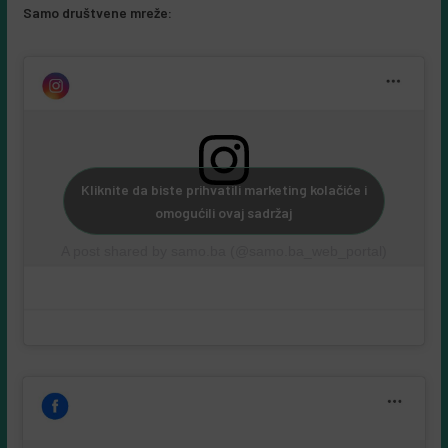
Samo društvene mreže:
Kliknite da biste prihvatili marketing kolačiće i
omogućili ovaj sadržaj
A post shared by samo.ba (@samo.ba_web_portal)