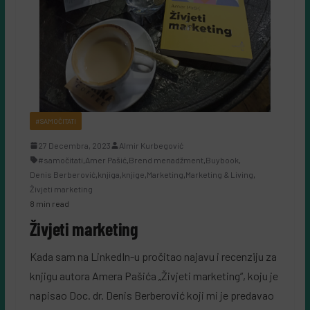
#SAMOČITATI
27 Decembra, 2023
Almir Kurbegović
#samočitati
,
Amer Pašić
,
Brend menadžment
,
Buybook
,
Denis Berberović
,
knjiga
,
knjige
,
Marketing
,
Marketing & Living
,
Živjeti marketing
8 min read
Živjeti marketing
Kada sam na LinkedIn-u pročitao najavu i recenziju za
knjigu autora Amera Pašića „Živjeti marketing“, koju je
napisao Doc. dr. Denis Berberović koji mi je predavao