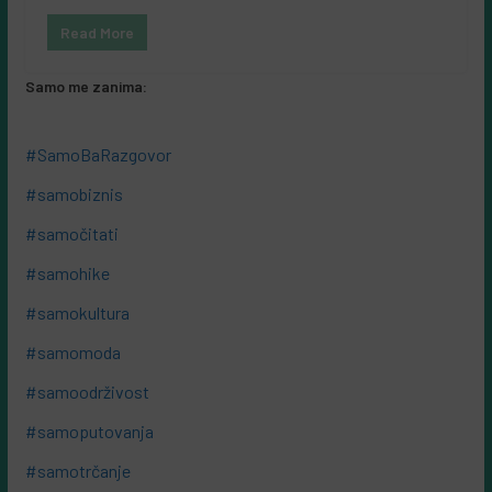
Read More
Samo me zanima:
#SamoBaRazgovor
#samobiznis
#samočitati
#samohike
#samokultura
#samomoda
#samoodrživost
#samoputovanja
#samotrčanje