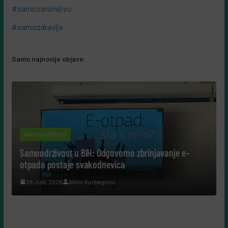
#samozanimljivo
#samozdravlje
Samo najnovije objave:
#SAMOTRČANJE
H: Odgovorno zbrinjavanje e-
Deset razloga zašto se u
akodnevica
Cener
 Kurbegović
10 Augusta, 2026
Almir Kurb