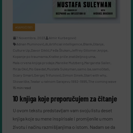
#SAMOČITATI
7 Novembra, 2023
Almir Kurbegović
Adnan Muminović
,
AI
,
Artificial intelligence
,
Blank
,
čitanje
,
Culture Up
,
Davor Diklić
,
Feđa Štukan
,
Jeffrey Gitomer
,
knjige
,
Kopanje po traumama
,
Kratke priče znatiželjnog uma
,
Mala crvena knjiga prodaje
,
Mareike Mutzberg
,
Margareta Sailer
,
Mirza Okić
,
Mo Gawdat
,
Mustafa Suleyman
,
samo.ba
,
samočitati
,
Scary Smart
,
Sergej Trifunović
,
Simon Sinek
,
Start with why
,
Stovarište
,
Teatar u ratnom Sarajevu 1992-1995
,
The coming wave
15 min read
10 knjiga koje preporučujem za čitanje
U ovom tekstu predstavljam vam svoju listu deset
knjiga koje su mene inspirisale i promijenile u mom
životu i načinu razmišljanjima o istom. Nadam se da