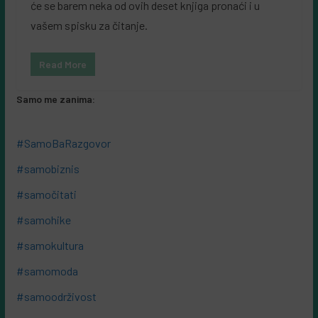
će se barem neka od ovih deset knjiga pronaći i u
vašem spisku za čitanje.
Read More
Samo me zanima:
#SamoBaRazgovor
#samobiznis
#samočitati
#samohike
#samokultura
#samomoda
#samoodrživost