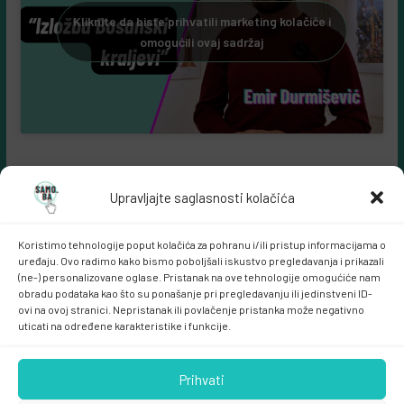
Kliknite da biste prihvatili marketing kolačiće i
omogućili ovaj sadržaj
Upravljajte saglasnosti kolačića
Koristimo tehnologije poput kolačića za pohranu i/ili pristup informacijama o
uređaju. Ovo radimo kako bismo poboljšali iskustvo pregledavanja i prikazali
(ne-) personalizovane oglase. Pristanak na ove tehnologije omogućiće nam
obradu podataka kao što su ponašanje pri pregledavanju ili jedinstveni ID-
ovi na ovoj stranici. Nepristanak ili povlačenje pristanka može negativno
Samo.ba MARKETING
uticati na određene karakteristike i funkcije.
Prihvati