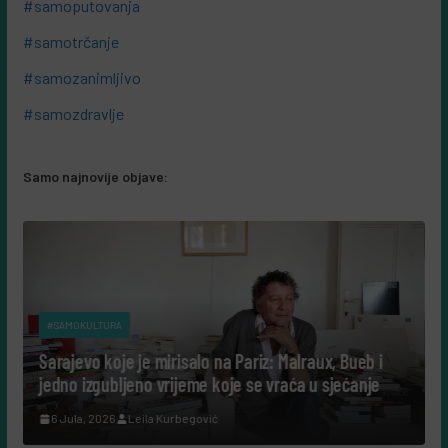
#samoputovanja
#samotrčanje
#samozanimljivo
#samozdravlje
Samo najnovije objave:
#SAMOKULTURA
Sarajevo koje je mirisalo na Pariz: Malraux, Bueb i
jedno izgubljeno vrijeme koje se vraća u sjećanje
c
6 Jula, 2026
Leila Kurbegović