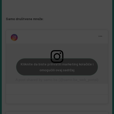
Samo društvene mreže:
Kliknite da biste prihvatili marketing kolačiće i
omogućili ovaj sadržaj
A post shared by samo.ba (@samo.ba_web_portal)