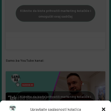
Kliknite da biste prihvatili marketing kolačiće i
omogućili ovaj sadržaj
Samo.ba YouTube kanal:
Kliknite da biste prihvatili marketing kolačiće i
omogućili ovaj sadržaj
Upravljajte saglasnosti kolačića