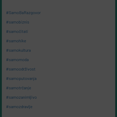
#SamoBaRazgovor
#samobiznis
#samočitati
#samohike
#samokultura
#samomoda
#samoodrživost
#samoputovanja
#samotrčanje
#samozanimljivo
#samozdravlje