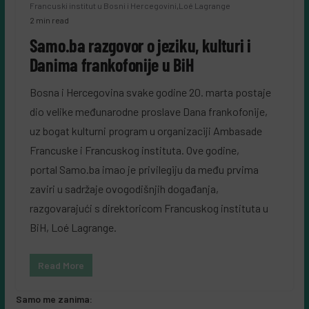
Francuski institut u Bosni i Hercegovini
,
Loé Lagrange
2 min read
Samo.ba razgovor o jeziku, kulturi i
Danima frankofonije u BiH
Bosna i Hercegovina svake godine 20. marta postaje
dio velike međunarodne proslave Dana frankofonije,
uz bogat kulturni program u organizaciji Ambasade
Francuske i Francuskog instituta. Ove godine,
portal Samo.ba imao je privilegiju da među prvima
zaviri u sadržaje ovogodišnjih događanja,
razgovarajući s direktoricom Francuskog instituta u
BiH, Loé Lagrange.
Read More
Samo me zanima: