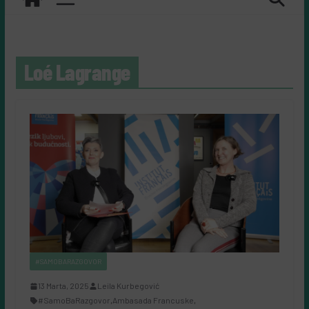
Loé Lagrange
#SAMOBARAZGOVOR
13 Marta, 2025
Leila Kurbegović
#SamoBaRazgovor
,
Ambasada Francuske
,