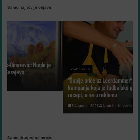
Samo najnovije objave:
 Mogla je
#SAMOBIZNIS
“Šuplje priče uz Leerdammer”: marketinška
kampanja koja je fudbalsku groznicu pretvorila
recept, a ne u reklamu
5 Augusta, 2026
Almir Kurbegović
Samo društvene mreže: