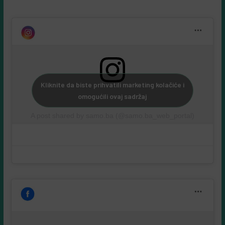
Kliknite da biste prihvatili marketing kolačiće i
omogućili ovaj sadržaj
A post shared by samo.ba (@samo.ba_web_portal)