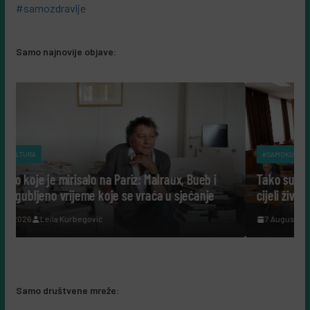
#samozdravlje
Samo najnovije objave:
#SAMOKULTURA
 Malraux, Bueb i
Tako su govorili: Šta nam danas govore lj
raća u sjećanje
cijeli život posvetili nauci?
7 Augusta, 2026
Leila Kurbegović
Samo društvene mreže: