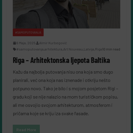
#SAMOPUTOVANJA
6 Maja, 2025
Almir Kurbegović
#samoputovanja
,
arhitektura
,
Art Nouveau
,
Latvija
,
Riga
10 min read
Riga – Arhitektonska ljepota Baltika
Kažu da najbolja putovanja nisu ona koja smo dugo
planirali, već ona koja nas iznenade i otkriju nešto
potpuno novo. Tako je bilo i s mojom posjetom Rigi –
gradu koji se nije nalazio na mom turističkom popisu,
ali me osvojio svojom arhitekturom, atmosferom i
pričama koje se kriju iza svake fasade.
Read More