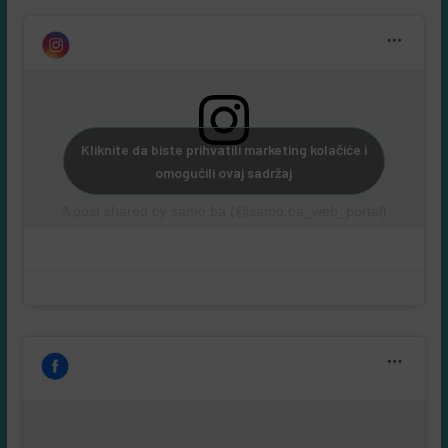
Kliknite da biste prihvatili marketing kolačiće i
omogućili ovaj sadržaj
A post shared by samo.ba (@samo.ba_web_portal)