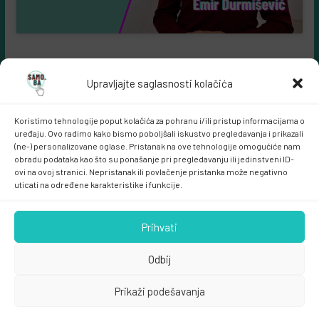
Upravljajte saglasnosti kolačića
Koristimo tehnologije poput kolačića za pohranu i/ili pristup informacijama o
uređaju. Ovo radimo kako bismo poboljšali iskustvo pregledavanja i prikazali
(ne-) personalizovane oglase. Pristanak na ove tehnologije omogućiće nam
obradu podataka kao što su ponašanje pri pregledavanju ili jedinstveni ID-
ovi na ovoj stranici. Nepristanak ili povlačenje pristanka može negativno
Samo.ba MARKETING
uticati na određene karakteristike i funkcije.
Prihvati
Odbij
Prikaži podešavanja
Copyright © 2026
samo.ba
. All rights reserved.