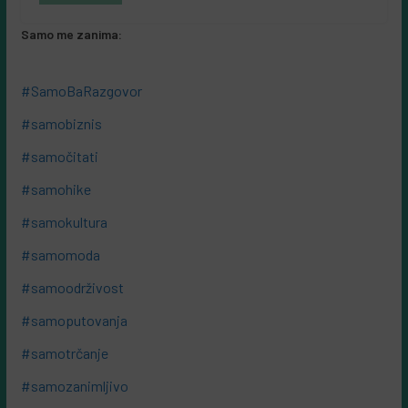
Samo me zanima:
#SamoBaRazgovor
#samobiznis
#samočitati
#samohike
#samokultura
#samomoda
#samoodrživost
#samoputovanja
#samotrčanje
#samozanimljivo