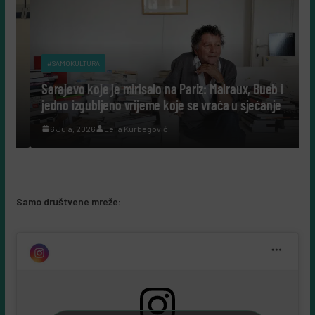
#SAMOKULTURA
Sarajevo koje je mirisalo na Pariz: Malraux, Bueb i
jedno izgubljeno vrijeme koje se vraća u sjećanje
6 Jula, 2026
Leila Kurbegović
Samo društvene mreže: