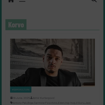
Korvo
#SAMOKULTURA
19 Juna, 2025
Almir Kurbegović
Antony Pali
,
Biga
,
Carmine Foschino
,
Eden
,
hip-hop
,
Il Guru
,
Jazz
,