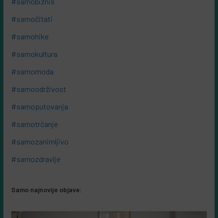
#samobiznis
#samočitati
#samohike
#samokultura
#samomoda
#samoodrživost
#samoputovanja
#samotrčanje
#samozanimljivo
#samozdravlje
Samo najnovije objave: