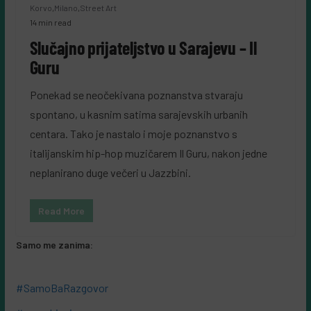
Korvo
,
Milano
,
Street Art
14 min read
Slučajno prijateljstvo u Sarajevu – Il
Guru
Ponekad se neočekivana poznanstva stvaraju
spontano, u kasnim satima sarajevskih urbanih
centara. Tako je nastalo i moje poznanstvo s
italijanskim hip-hop muzičarem Il Guru, nakon jedne
neplanirano duge večeri u Jazzbini.
Read More
Samo me zanima:
#SamoBaRazgovor