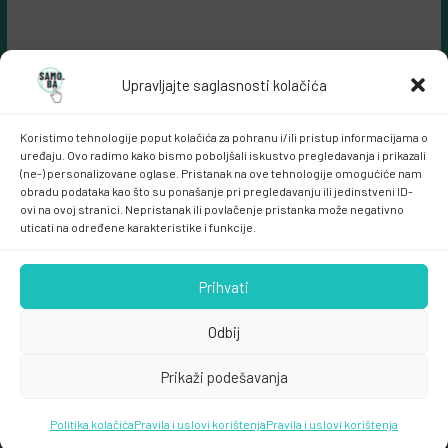
Upravljajte saglasnosti kolačića
Koristimo tehnologije poput kolačića za pohranu i/ili pristup informacijama o
uređaju. Ovo radimo kako bismo poboljšali iskustvo pregledavanja i prikazali
(ne-) personalizovane oglase. Pristanak na ove tehnologije omogućiće nam
obradu podataka kao što su ponašanje pri pregledavanju ili jedinstveni ID-
ovi na ovoj stranici. Nepristanak ili povlačenje pristanka može negativno
Samo.ba MARKETING
uticati na određene karakteristike i funkcije.
Prihvati
Odbij
Prikaži podešavanja
Copyright © 2026
samo.ba
. All rights reserved.
Politika kolačića
Theme:
ColorMag
Pravila i uslovi korištenja
by ThemeGrill. Powered by
Pravila i uslovi korištenja
WordPress
.