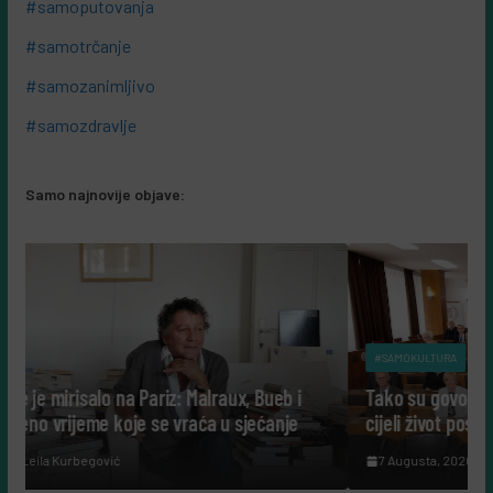
#samoputovanja
#samotrčanje
#samozanimljivo
#samozdravlje
Samo najnovije objave:
#SAMOKULTURA
Malraux, Bueb i
Tako su govorili: Šta nam danas govore lju
aća u sjećanje
cijeli život posvetili nauci?
7 Augusta, 2026
Leila Kurbegović