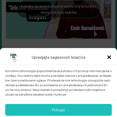
Kliknite da biste prihvatili marketing kolačiće i
omogućili ovaj sadržaj
Upravljajte saglasnosti kolačića
Koristimo tehnologije poput kolačića za pohranu i/ili pristup informacijama o
uređaju. Ovo radimo kako bismo poboljšali iskustvo pregledavanja i prikazali
(ne-) personalizovane oglase. Pristanak na ove tehnologije omogućiće nam
obradu podataka kao što su ponašanje pri pregledavanju ili jedinstveni ID-
ovi na ovoj stranici. Nepristanak ili povlačenje pristanka može negativno
Samo.ba MARKETING
uticati na određene karakteristike i funkcije.
Prihvati