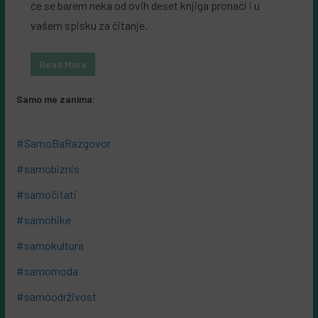
će se barem neka od ovih deset knjiga pronaći i u
vašem spisku za čitanje.
Read More
Samo me zanima:
#SamoBaRazgovor
#samobiznis
#samočitati
#samohike
#samokultura
#samomoda
#samoodrživost