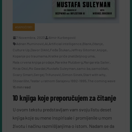
#SAMOČITATI
7 Novembra, 2023
Almir Kurbegović
Adnan Muminović
,
AI
,
Artificial intelligence
,
Blank
,
čitanje
,
Culture Up
,
Davor Diklić
,
Feđa Štukan
,
Jeffrey Gitomer
,
knjige
,
Kopanje po traumama
,
Kratke priče znatiželjnog uma
,
Mala crvena knjiga prodaje
,
Mareike Mutzberg
,
Margareta Sailer
,
Mirza Okić
,
Mo Gawdat
,
Mustafa Suleyman
,
samo.ba
,
samočitati
,
Scary Smart
,
Sergej Trifunović
,
Simon Sinek
,
Start with why
,
Stovarište
,
Teatar u ratnom Sarajevu 1992-1995
,
The coming wave
15 min read
10 knjiga koje preporučujem za čitanje
U ovom tekstu predstavljam vam svoju listu deset
knjiga koje su mene inspirisale i promijenile u mom
životu i načinu razmišljanjima o istom. Nadam se da