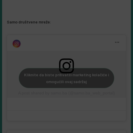
Samo društvene mreže:
Kliknite da biste prihvatili marketing kolačiće i
omogućili ovaj sadržaj
A post shared by samo.ba (@samo.ba_web_portal)