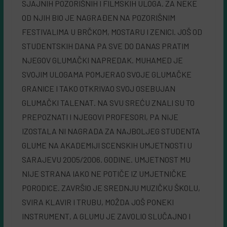
SJAJNIH POZORIŠNIH I FILMSKIH ULOGA. ZA NEKE
OD NJIH BIO JE NAGRAĐEN NA POZORIŠNIM
FESTIVALIMA U BRČKOM, MOSTARU I ZENICI. JOŠ OD
STUDENTSKIH DANA PA SVE DO DANAS PRATIM
NJEGOV GLUMAČKI NAPREDAK. MUHAMED JE
SVOJIM ULOGAMA POMJERAO SVOJE GLUMAČKE
GRANICE I TAKO OTKRIVAO SVOJ OSEBUJAN
GLUMAČKI TALENAT. NA SVU SREĆU ZNALI SU TO
PREPOZNATI I NJEGOVI PROFESORI, PA NIJE
IZOSTALA NI NAGRADA ZA NAJBOLJEG STUDENTA
GLUME NA AKADEMIJI SCENSKIH UMJETNOSTI U
SARAJEVU 2005/2006. GODINE. UMJETNOST MU
NIJE STRANA IAKO NE POTIČE IZ UMJETNIČKE
PORODICE. ZAVRŠIO JE SREDNJU MUZIČKU ŠKOLU,
SVIRA KLAVIR I TRUBU, MOŽDA JOŠ PONEKI
INSTRUMENT, A GLUMU JE ZAVOLIO SLUČAJNO I