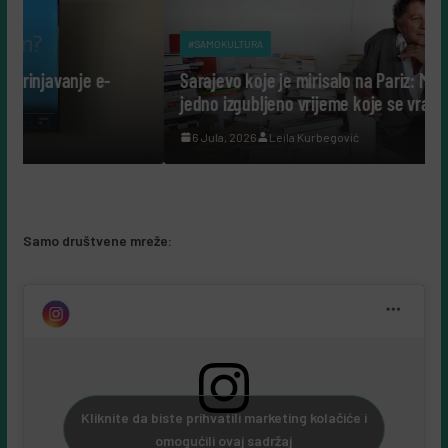
#SAMOKULTURA
-
Sarajevo koje je mirisalo na Pariz: Malraux, Bueb i
jedno izgubljeno vrijeme koje se vraća u sjećanje
6 Jula, 2026
Leila Kurbegović
Samo društvene mreže:
Kliknite da biste prihvatili marketing kolačiće i
omogućili ovaj sadržaj