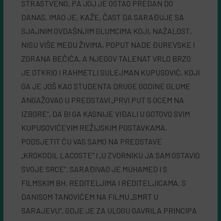
STRASTVENO, PA JOJ JE OSTAO PREDAN DO
DANAS. IMAO JE, KAŽE, ČAST DA SARAĐUJE SA
SJAJNIM OVDAŠNJIM GLUMCIMA KOJI, NAŽALOST,
NISU VIŠE MEĐU ŽIVIMA, POPUT NADE ĐUREVSKE I
ZORANA BEČIĆA, A NJEGOV TALENAT VRLO BRZO
JE OTKRIO I RAHMETLI SULEJMAN KUPUSOVIĆ, KOJI
GA JE JOŠ KAO STUDENTA DRUGE GODINE GLUME
ANGAŽOVAO U PREDSTAVI „PRVI PUT S OCEM NA
IZBORE“, DA BI GA KASNIJE VIĐALI U GOTOVO SVIM
KUPUSOVIĆEVIM REŽIJSKIM POSTAVKAMA.
PODSJETIT ĆU VAS SAMO NA PREDSTAVE
„KROKODIL LACOSTE“ I „U ZVORNIKU JA SAM OSTAVIO
SVOJE SRCE“. SARAĐIVAO JE MUHAMED I S
FILMSKIM BH. REDITELJIMA I REDITELJICAMA. S
DANISOM TANOVIĆEM NA FILMU „SMRT U
SARAJEVU“, GDJE JE ZA ULOGU GAVRILA PRINCIPA