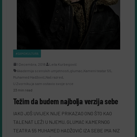
#SAMOKULTURA
1 Decembra, 2018
Leila Kurbegović
Akademija scenskih umjetnosti
,
glumac
,
Kameni teatar 55
,
Muhamed Hadžović
,
Naš razred
,
U Zvorniku ja sam ostavio svoje srce
23 min read
Težim da budem najbolja verzija sebe
IAKO JOŠ UVIJEK NIJE PRIKAZAO ONO ŠTO KAO
TALENAT LEŽI U NJEMU, GLUMAC KAMERNOG
TEATRA 55 MUHAMED HADŽOVIĆ IZA SEBE IMA NIZ