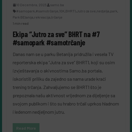
10 Decembra, 2023
samo.ba
#samopark
,
#samotrčanje
,
10K
,
BHRT1
,
Jutro za sve
,
nedjelja
,
park
,
Park BEtanija
,
rekreacija
,
trčanje
1 min read
Ekipa “Jutro za sve” BHRT na #7
#samopark #samotrčanje
Danas nam se u parku Betanija pridružila i vesela TV
reporterska ekipa “Jutra za sve” BHRT1, koji su osim
izvještavanja o akivnostima Samo.ba portala,
iskoristili priliku da zajedno sa nama urade kraći
trening trčanja. Zahvaljujemo se BHRT1 što je
prepoznala našu aktivnost vrijednom za dijeljenje sa
svojom publikom i što su hrabro trčali uprkos hladnom
i ledenom nedjeljnom jutru.
Read More