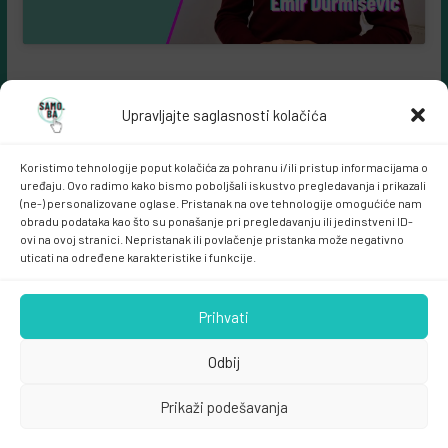
Upravljajte saglasnosti kolačića
Koristimo tehnologije poput kolačića za pohranu i/ili pristup informacijama o
uređaju. Ovo radimo kako bismo poboljšali iskustvo pregledavanja i prikazali
(ne-) personalizovane oglase. Pristanak na ove tehnologije omogućiće nam
obradu podataka kao što su ponašanje pri pregledavanju ili jedinstveni ID-
ovi na ovoj stranici. Nepristanak ili povlačenje pristanka može negativno
Samo.ba MARKETING
uticati na određene karakteristike i funkcije.
Prihvati
Odbij
Prikaži podešavanja
Copyright © 2026
samo.ba
. All rights reserved.