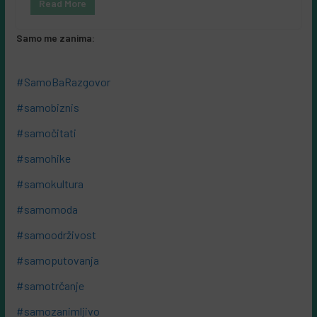
Read More
Samo me zanima:
#SamoBaRazgovor
#samobiznis
#samočitati
#samohike
#samokultura
#samomoda
#samoodrživost
#samoputovanja
#samotrčanje
#samozanimljivo