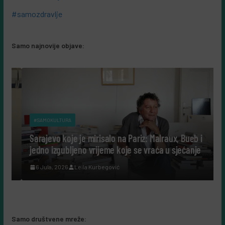
#samozdravlje
Samo najnovije objave:
#SAMOKULTURA
Sarajevo koje je mirisalo na Pariz: Malraux, Bueb i
jedno izgubljeno vrijeme koje se vraća u sjećanje
c
6 Jula, 2026
Leila Kurbegović
Samo društvene mreže: