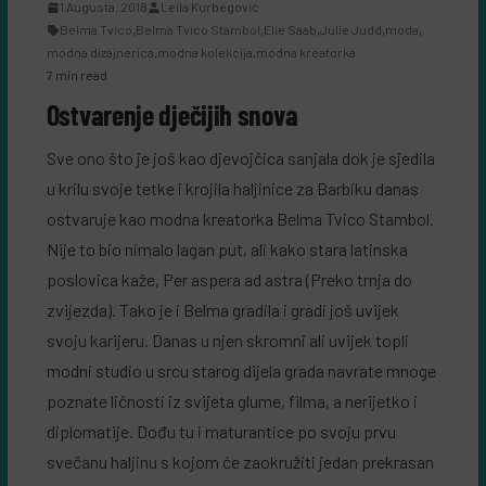
1 Augusta, 2018
Leila Kurbegović
Belma Tvico
,
Belma Tvico Stambol
,
Elie Saab
,
Julie Judd
,
moda
,
modna dizajnerica
,
modna kolekcija
,
modna kreatorka
7 min read
Ostvarenje dječijih snova
Sve ono što je još kao djevojčica sanjala dok je sjedila
u krilu svoje tetke i krojila haljinice za Barbiku danas
ostvaruje kao modna kreatorka Belma Tvico Stambol.
Nije to bio nimalo lagan put, ali kako stara latinska
poslovica kaže, Per aspera ad astra (Preko trnja do
zvijezda). Tako je i Belma gradila i gradi još uvijek
svoju karijeru. Danas u njen skromni ali uvijek topli
modni studio u srcu starog dijela grada navrate mnoge
poznate ličnosti iz svijeta glume, filma, a nerijetko i
diplomatije. Dođu tu i maturantice po svoju prvu
svečanu haljinu s kojom će zaokružiti jedan prekrasan