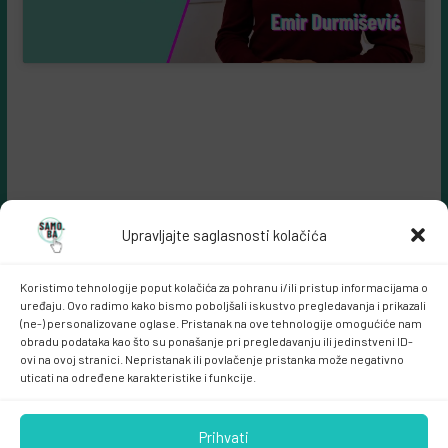
Upravljajte saglasnosti kolačića
Koristimo tehnologije poput kolačića za pohranu i/ili pristup informacijama o
uređaju. Ovo radimo kako bismo poboljšali iskustvo pregledavanja i prikazali
(ne-) personalizovane oglase. Pristanak na ove tehnologije omogućiće nam
obradu podataka kao što su ponašanje pri pregledavanju ili jedinstveni ID-
ovi na ovoj stranici. Nepristanak ili povlačenje pristanka može negativno
Samo.ba MARKETING
uticati na određene karakteristike i funkcije.
Prihvati