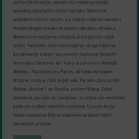
period školovanja, navrate tu i mlade po svoju
posebnu vjenčanicu ručno ispisanu Belminim
vrijednim ručnim vezom, a u zadnje vrijeme navrate i
modne blogerice kako bi barem nakratko uživale u
Belminim kreacijama o kojima priča gotovo cijeli
svijet. Nerijetko ćete njene haljine i druge odjevne
kombinacije vidjeti i na crvenim tepisima filmskih
festivala u Sarajevu, ali i Kanu, a uskoro i u Veneciji,
Berlinu…Najčešće je u Parizu, ali kada ste sjajan
dizajner onda je cijeli svijet vaš. Pa tako zbog posla
Belma „skokne“ i do Brazila, potom Milana, Dohe,
Istanbula, pa opet do Sarajeva, i to ništa nije neobično
kada ste vođeni vlastitim snovima. U ovom broju
Urban magazina Belma odgovara na deset naših
tematskih pitanja.