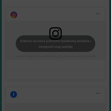
Samo društvene mreže:
Kliknite da biste prihvatili marketing kolačiće i
omogućili ovaj sadržaj
A post shared by samo.ba (@samo.ba_web_portal)