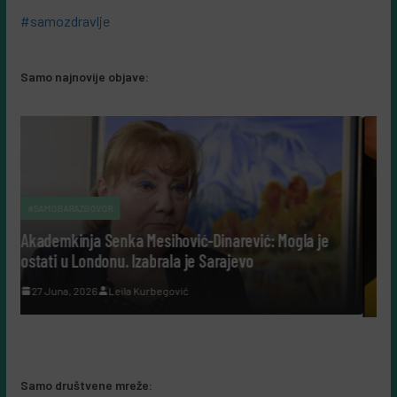
#samozdravlje
Samo najnovije objave:
Dinarević: Mogla je
#SAMOBIZNIS
Sarajevo
“Šuplje priče uz Leerdammer”: mark
kampanja koja je fudbalsku groznicu
recept, a ne u reklamu
5 Augusta, 2026
Almir Kurbegović