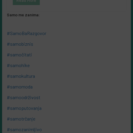
Read More
Samo me zanima:
#SamoBaRazgovor
#samobiznis
#samočitati
#samohike
#samokultura
#samomoda
#samoodrživost
#samoputovanja
#samotrčanje
#samozanimljivo