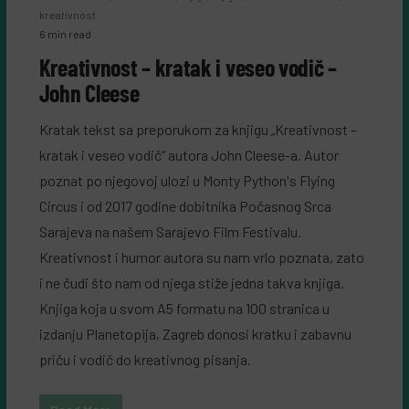
kreativnost
6 min read
Kreativnost – kratak i veseo vodič –
John Cleese
Kratak tekst sa preporukom za knjigu „Kreativnost –
kratak i veseo vodič“ autora John Cleese-a. Autor
poznat po njegovoj ulozi u Monty Python's Flying
Circus i od 2017 godine dobitnika Počasnog Srca
Sarajeva na našem Sarajevo Film Festivalu.
Kreativnost i humor autora su nam vrlo poznata, zato
i ne čudi što nam od njega stiže jedna takva knjiga.
Knjiga koja u svom A5 formatu na 100 stranica u
izdanju Planetopija, Zagreb donosi kratku i zabavnu
priču i vodič do kreativnog pisanja.