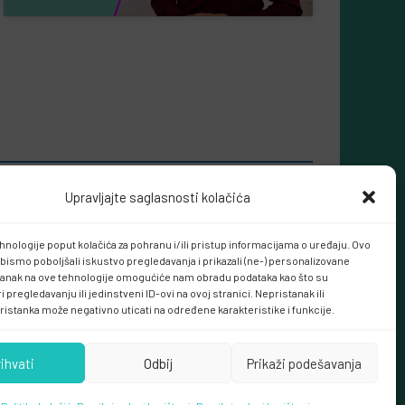
Upravljajte saglasnosti kolačića
hnologije poput kolačića za pohranu i/ili pristup informacijama o uređaju. Ovo
bismo poboljšali iskustvo pregledavanja i prikazali (ne-) personalizovane
tanak na ove tehnologije omogućiće nam obradu podataka kao što su
 pregledavanju ili jedinstveni ID-ovi na ovoj stranici. Nepristanak ili
ristanka može negativno uticati na određene karakteristike i funkcije.
rihvati
Odbij
Prikaži podešavanja