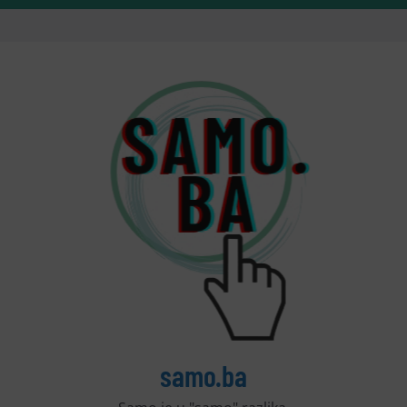
samo.ba