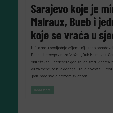
Sarajevo koje je mi
Malraux, Bueb i jed
koje se vraća u sj
Ništa me u posljednje vrijeme nije tako obradova
Bosni i Hercegovini za izložbu „Duh Malrauxa u S
obilježavanju pedesete godišnjice smrti Andréa Ma
Ali za mene, to nije događaj. To je povratak. Povr
ipak imao svoje prozore svjetlosti.
Read More