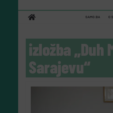
SAMO.BA
O 
izložba „Duh 
Sarajevu“