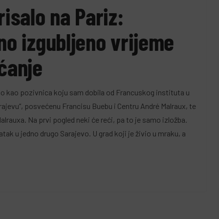
risalo na Pariz:
no izgubljeno vrijeme
ećanje
lo kao pozivnica koju sam dobila od Francuskog instituta u
arajevu“, posvećenu Francisu Buebu i Centru André Malraux, te
lrauxa. Na prvi pogled neki će reći, pa to je samo izložba.
atak u jedno drugo Sarajevo. U grad koji je živio u mraku, a