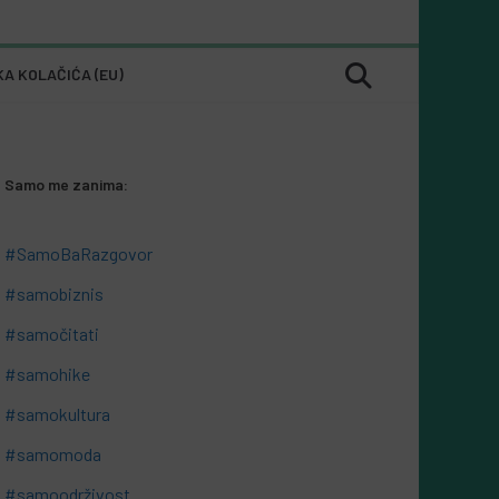
KA KOLAČIĆA (EU)
Samo me zanima:
#SamoBaRazgovor
#samobiznis
#samočitati
#samohike
#samokultura
#samomoda
#samoodrživost