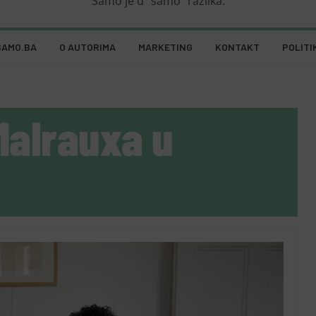
Samo je u "samo" razlika.
SAMO.BA
O AUTORIMA
MARKETING
KONTAKT
POLITI
Malrauxa u