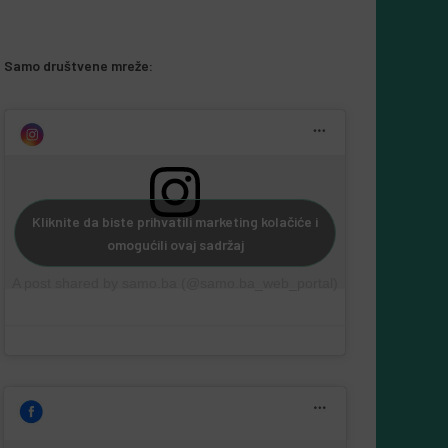
5 Augusta, 2026
Almir Kurbegović
Samo društvene mreže:
Kliknite da biste prihvatili marketing kolačiće i
omogućili ovaj sadržaj
A post shared by samo.ba (@samo.ba_web_portal)