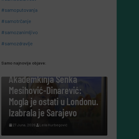
#samoputovanja
#samotrčanje
#samozanimljivo
#samozdravlje
Samo najnovije objave:
#SAMOBIZNIS
“Šuplje priče uz
a
Leerdammer”:
ć:
marketinška kampanja
ondonu.
koja je fudbalsku groznicu
o
pretvorila u recept, a ne u
reklamu