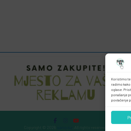
Koristimo te
radimo kako 
oglase. Pris
ponašanje pri
povlačenje p
P