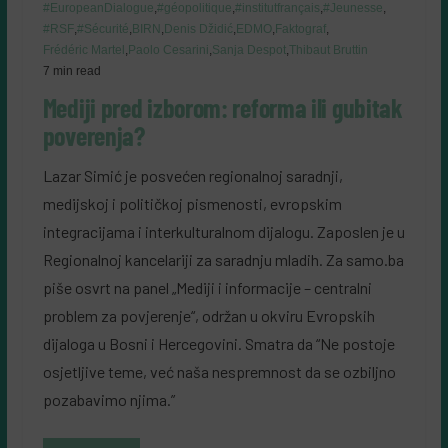
#EuropeanDialogue
,
#géopolitique
,
#institutfrançais
,
#Jeunesse
,
#RSF
,
#Sécurité
,
BIRN
,
Denis Džidić
,
EDMO
,
Faktograf
,
Frédéric Martel
,
Paolo Cesarini
,
Sanja Despot
,
Thibaut Bruttin
7 min read
Mediji pred izborom: reforma ili gubitak
poverenja?
Lazar Simić je posvećen regionalnoj saradnji,
medijskoj i političkoj pismenosti, evropskim
integracijama i interkulturalnom dijalogu. Zaposlen je u
Regionalnoj kancelariji za saradnju mladih. Za samo.ba
piše osvrt na panel „Mediji i informacije – centralni
problem za povjerenje“, održan u okviru Evropskih
dijaloga u Bosni i Hercegovini. Smatra da “Ne postoje
osjetljive teme, već naša nespremnost da se ozbiljno
pozabavimo njima.”