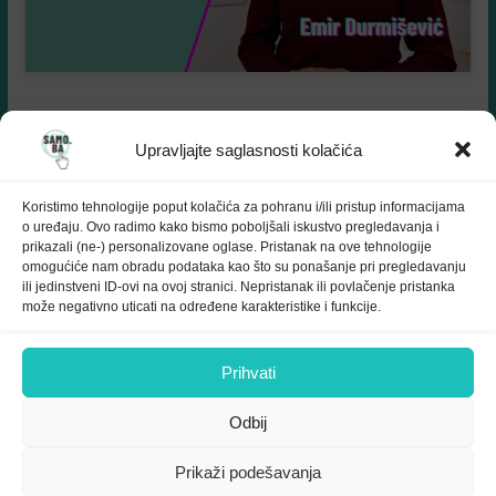
Upravljajte saglasnosti kolačića
Koristimo tehnologije poput kolačića za pohranu i/ili pristup informacijama
o uređaju. Ovo radimo kako bismo poboljšali iskustvo pregledavanja i
prikazali (ne-) personalizovane oglase. Pristanak na ove tehnologije
omogućiće nam obradu podataka kao što su ponašanje pri pregledavanju
ili jedinstveni ID-ovi na ovoj stranici. Nepristanak ili povlačenje pristanka
Samo.ba MARKETING
može negativno uticati na određene karakteristike i funkcije.
Prihvati
Odbij
Prikaži podešavanja