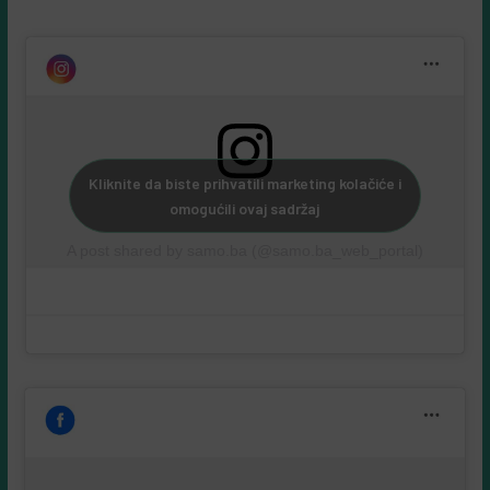
Kliknite da biste prihvatili marketing kolačiće i
omogućili ovaj sadržaj
A post shared by samo.ba (@samo.ba_web_portal)