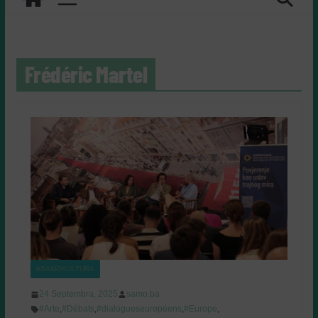
Frédéric Martel
#SAMOKULTURA
24 Septembra, 2025
samo.ba
#Arte
,
#Débats
,
#dialogueseuropéens
,
#Europe
,