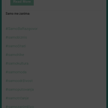
Read More
Samo me zanima:
#SamoBaRazgovor
#samobiznis
#samočitati
#samohike
#samokultura
#samomoda
#samoodrživost
#samoputovanja
#samotrčanje
#samozanimljivo