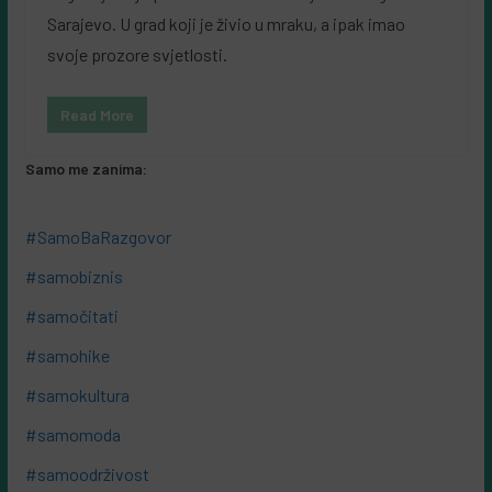
Sarajevo. U grad koji je živio u mraku, a ipak imao
svoje prozore svjetlosti.
Read More
Samo me zanima:
#SamoBaRazgovor
#samobiznis
#samočitati
#samohike
#samokultura
#samomoda
#samoodrživost