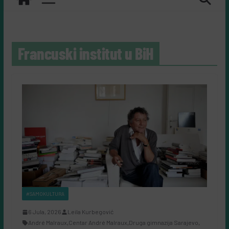
Francuski institut u BiH
#SAMOKULTURA
6 Jula, 2026
Leila Kurbegović
André Malraux
,
Centar André Malraux
,
Druga gimnazija Sarajevo
,