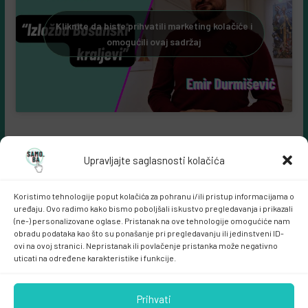
Kliknite da biste prihvatili marketing kolačiće i
omogućili ovaj sadržaj
Upravljajte saglasnosti kolačića
Koristimo tehnologije poput kolačića za pohranu i/ili pristup informacijama o
uređaju. Ovo radimo kako bismo poboljšali iskustvo pregledavanja i prikazali
(ne-) personalizovane oglase. Pristanak na ove tehnologije omogućiće nam
obradu podataka kao što su ponašanje pri pregledavanju ili jedinstveni ID-
ovi na ovoj stranici. Nepristanak ili povlačenje pristanka može negativno
Samo.ba MARKETING
uticati na određene karakteristike i funkcije.
Prihvati