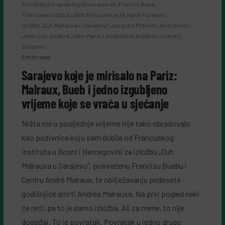
Enki Bilal
,
Evropski književni susreti
,
Francis Bueb
,
Francuski institut u BiH
,
francuski jezik
,
Hanif Kureishi
,
izložba „Duh Malrauxa u Sarajevu“
,
Jacques Prévert
,
Jane Birkin
,
Jean-Luc Godard
,
Jean-Marie Laclavetine
,
književni susreti
,
Sarajevo
6 min read
Sarajevo koje je mirisalo na Pariz:
Malraux, Bueb i jedno izgubljeno
vrijeme koje se vraća u sjećanje
Ništa me u posljednje vrijeme nije tako obradovalo
kao pozivnica koju sam dobila od Francuskog
instituta u Bosni i Hercegovini za izložbu „Duh
Malrauxa u Sarajevu“, posvećenu Francisu Buebu i
Centru André Malraux, te obilježavanju pedesete
godišnjice smrti Andréa Malrauxa. Na prvi pogled neki
će reći, pa to je samo izložba. Ali za mene, to nije
događaj. To je povratak. Povratak u jedno drugo