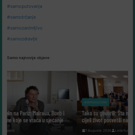
#samoputovanja
#samotrčanje
#samozanimljivo
#samozdravlje
Samo najnovije objave:
#SAMOKULTURA
ux, Bueb i
Tako su govorili: Šta nam danas govore ljudi ko
 sjećanje
cijeli život posvetili nauci?
7 Augusta, 2026
Leila Kurbegović