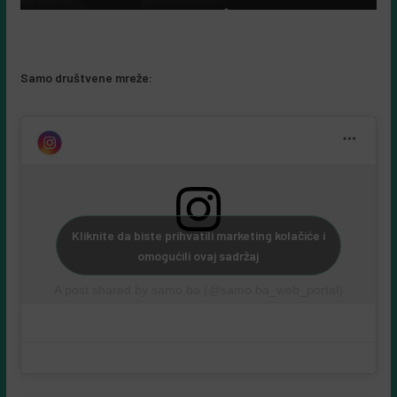
Samo društvene mreže:
Kliknite da biste prihvatili marketing kolačiće i
omogućili ovaj sadržaj
A post shared by samo.ba (@samo.ba_web_portal)