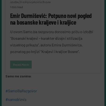
izložba
,
Srednjovijekovna Bosna
1 min read
Emir Durmišević: Potpuno novi pogled
na bosanske kraljeve i kraljice
U ovom Samo.ba razgovoru donosimo priču o izložbi
“Bosanski kraljevi – karakter dizajn i stilizacija
vizuelnog prikaza”, autora Emira Durmiševića,
poznatog po knjizi “Kraljevi i kraljice Bosne”.
Read More
Samo me zanima:
#SamoBaRazgovor
#samobiznis