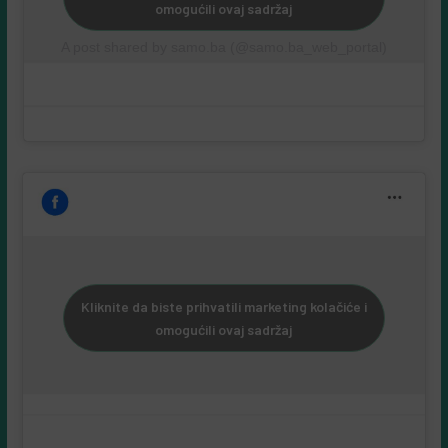
omogućili ovaj sadržaj
A post shared by samo.ba (@samo.ba_web_portal)
Kliknite da biste prihvatili marketing kolačiće i
omogućili ovaj sadržaj