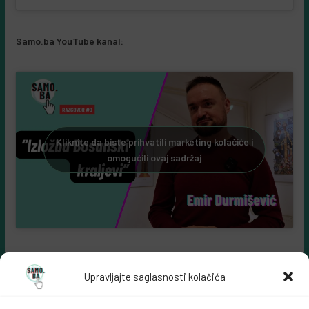
Samo.ba YouTube kanal:
Kliknite da biste prihvatili marketing kolačiće i
omogućili ovaj sadržaj
Upravljajte saglasnosti kolačića