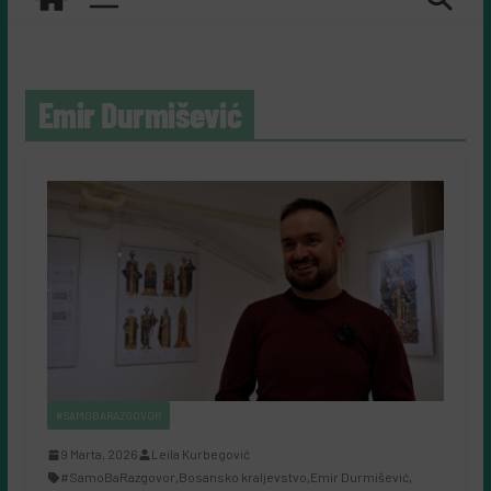
Emir Durmišević
#SAMOBARAZGOVOR
9 Marta, 2026
Leila Kurbegović
#SamoBaRazgovor
,
Bosansko kraljevstvo
,
Emir Durmišević
,