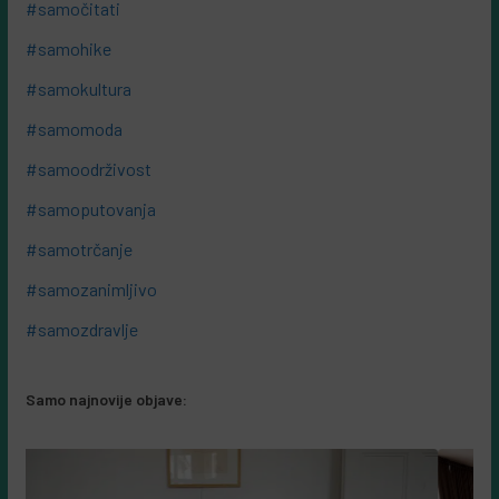
#samočitati
#samohike
#samokultura
#samomoda
#samoodrživost
#samoputovanja
#samotrčanje
#samozanimljivo
#samozdravlje
Samo najnovije objave: