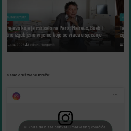
#SAMOKULTURA
alo na Pariz: Malraux, Bueb i
Tako su govorili: Šta nam da
eme koje se vraća u sjećanje
cijeli život posvetili nauci?
egović
7 Augusta, 2026
Leila Kurbegovi
Samo društvene mreže:
Kliknite da biste prihvatili marketing kolačiće i