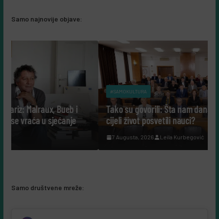
Samo najnovije objave:
#SAMOKULTURA
eb i
Tako su govorili: Šta nam danas govore ljudi koji su
nje
cijeli život posvetili nauci?
7 Augusta, 2026
Leila Kurbegović
Samo društvene mreže: