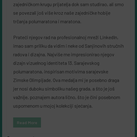
zajedničkom krugu prijatelja dok sam studirao, ali smo
se povezali još više kroz naše zajedničke hobije
trčanja polumaratona i maratona.
Prateći njegov rad na profesionalnoj mreži LinkedIn,
imao sam priliku da vidim i neke od Sanjinovih stručnih
radova i dizajna. Najviše me impresionirao njegov
dizajn vizuelnog identiteta 13. Sarajevskog
polumaratona, inspirisan motivima sarajevske
Zimske Olimpijade. Ova medalja mi je posebno draga
jer nosi duboku simboliku našeg grada, a što je još
važnije, poznajem autora lično, što je čini posebnom
uspomenom u mojoj kolekciji sjećanja.
Read More