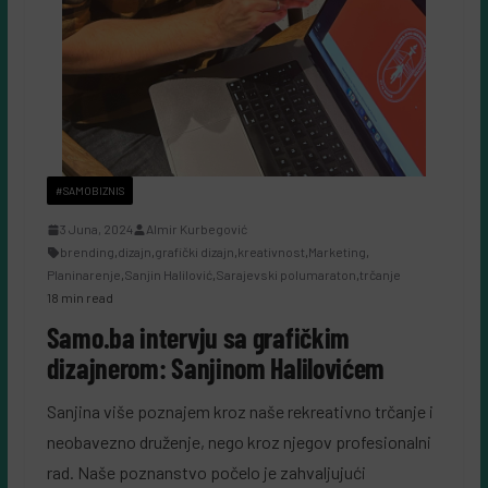
#SAMOBIZNIS
3 Juna, 2024
Almir Kurbegović
brending
,
dizajn
,
grafički dizajn
,
kreativnost
,
Marketing
,
Planinarenje
,
Sanjin Halilović
,
Sarajevski polumaraton
,
trčanje
18 min read
Samo.ba intervju sa grafičkim
dizajnerom: Sanjinom Halilovićem
Sanjina više poznajem kroz naše rekreativno trčanje i
neobavezno druženje, nego kroz njegov profesionalni
rad. Naše poznanstvo počelo je zahvaljujući