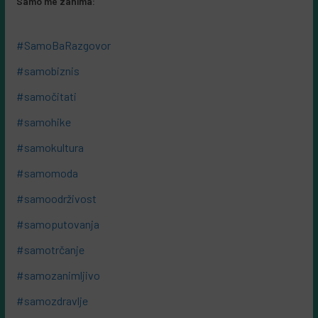
Samo me zanima:
#SamoBaRazgovor
#samobiznis
#samočitati
#samohike
#samokultura
#samomoda
#samoodrživost
#samoputovanja
#samotrčanje
#samozanimljivo
#samozdravlje