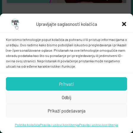
Upravljajte saglasnosti kolačića
Koristimo tehnologije poput kolačića za pohranu i/ili pristup informacijama o
uređaju. Ovo radimo kako bismo poboljšali iskustvo pregledavanja i prikazali
(ne-) personalizovane oglase. Pristanak na ove tehnologije omogućiće nam
obradu podataka kao što su ponašanje pri pregledavanju ili jedinstveni ID-
ovi na ovoj stranici. Nepristanak ili povlačenje pristanka može negativno
Samo.ba MARKETING
uticati na određene karakteristike i funkcije.
Prihvati
Odbij
Prikaži podešavanja
Copyright © 2026
samo.ba
. All rights reserved.
Politika kolačića
Theme:
ColorMag
Pravila i uslovi korištenja
by ThemeGrill. Powered by
Pravila i uslovi korištenja
WordPress
.