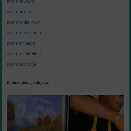
#samokultura
#samomoda
#samoodrživost
#samoputovanja
#samotrčanje
#samozanimljivo
#samozdravlje
Samo najnovije objave: