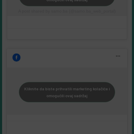
omogućili ovaj sadržaj
A post shared by samo.ba (@samo.ba_web_portal)
Kliknite da biste prihvatili marketing kolačiće i
omogućili ovaj sadržaj