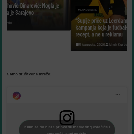
ogla je
#SAMOBIZNIS
“Šuplje priče uz Leerdammer”: marketinška
kampanja koja je fudbalsku groznicu pretvorila u
recept, a ne u reklamu
5 Augusta, 2026
Almir Kurbegović
Samo društvene mreže:
Kliknite da biste prihvatili marketing kolačiće i