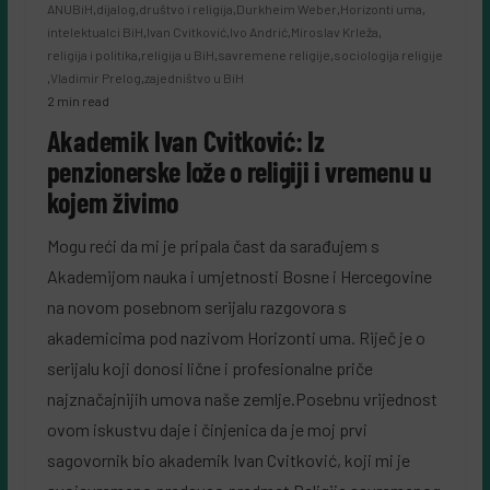
ANUBiH
,
dijalog
,
društvo i religija
,
Durkheim Weber
,
Horizonti uma
,
intelektualci BiH
,
Ivan Cvitković
,
Ivo Andrić
,
Miroslav Krleža
,
religija i politika
,
religija u BiH
,
savremene religije
,
sociologija religije
,
Vladimir Prelog
,
zajedništvo u BiH
2 min read
Akademik Ivan Cvitković: Iz
penzionerske lože o religiji i vremenu u
kojem živimo
Mogu reći da mi je pripala čast da sarađujem s
Akademijom nauka i umjetnosti Bosne i Hercegovine
na novom posebnom serijalu razgovora s
akademicima pod nazivom Horizonti uma. Riječ je o
serijalu koji donosi lične i profesionalne priče
najznačajnijih umova naše zemlje.Posebnu vrijednost
ovom iskustvu daje i činjenica da je moj prvi
sagovornik bio akademik Ivan Cvitković, koji mi je