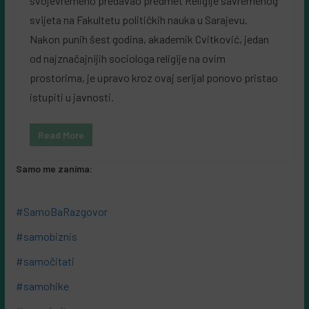
svojevremeno predavao predmet Religije savremenog
svijeta na Fakultetu političkih nauka u Sarajevu.
Nakon punih šest godina, akademik Cvitković, jedan
od najznačajnijih sociologa religije na ovim
prostorima, je upravo kroz ovaj serijal ponovo pristao
istupiti u javnosti.
Read More
Samo me zanima:
#SamoBaRazgovor
#samobiznis
#samočitati
#samohike