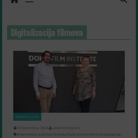
Digitalizacija filmova
#SAMOKULTURA
13 Decembra, 2024
Leila Kurbegović
#samokultura
,
Arhiva filmova
,
Digital preservation
,
Digitalizacija
,