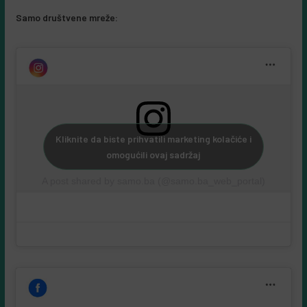
Samo društvene mreže:
Kliknite da biste prihvatili marketing kolačiće i
omogućili ovaj sadržaj
A post shared by samo.ba (@samo.ba_web_portal)