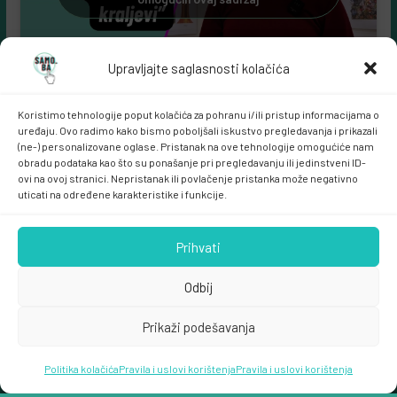
Kliknite da biste prihvatili marketing kolačiće i
omogućili ovaj sadržaj
Upravljajte saglasnosti kolačića
Koristimo tehnologije poput kolačića za pohranu i/ili pristup informacijama o
uređaju. Ovo radimo kako bismo poboljšali iskustvo pregledavanja i prikazali
(ne-) personalizovane oglase. Pristanak na ove tehnologije omogućiće nam
obradu podataka kao što su ponašanje pri pregledavanju ili jedinstveni ID-
ovi na ovoj stranici. Nepristanak ili povlačenje pristanka može negativno
uticati na određene karakteristike i funkcije.
Samo.ba MARKETING
Prihvati
Odbij
Prikaži podešavanja
Politika kolačića
Pravila i uslovi korištenja
Pravila i uslovi korištenja
Copyright © 2026
samo.ba
. All rights reserved.