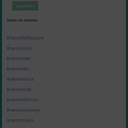
Read More
Samo me zanima:
#SamoBaRazgovor
#samobiznis
#samočitati
#samohike
#samokultura
#samomoda
#samoodrživost
#samoputovanja
#samotrčanje