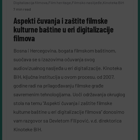
Digitalizacija filmova
,
Film heritage
,
Filmsko naslijeđe
,
Kinoteka BiH
7 min read
Aspekti čuvanja i zaštite filmske
kulturne baštine u eri digitalizacije
filmova
Bosna i Hercegovina, bogata filmskom baštinom,
suočava se s izazovima očuvanja svog
audiovizualnog nasljeđa u eri digitalizacije. Kinoteka
BiH, ključna institucija u ovom procesu, od 2007.
godine radi na prilagođavanju filmske građe
savremenim tehnologijama. Uoči održavanja okruglog
stola na temu “Aspekti čuvanja i zaštite filmske
kulturne baštine u eri digitalizacije filmova” donosimo
vam razgovor sa Devletom Filipović, v.d. direktorica
Kinoteke BiH.