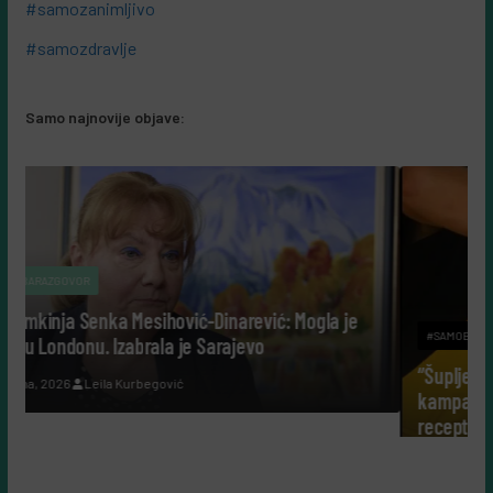
#samozanimljivo
#samozdravlje
Samo najnovije objave:
narević: Mogla je
#SAMOBIZNIS
rajevo
“Šuplje priče uz Leerdammer”: market
kampanja koja je fudbalsku groznicu p
recept, a ne u reklamu
5 Augusta, 2026
Almir Kurbegović