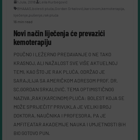
1 Jula, 2018
Leila Kurbegović
BHAAAS
,
bolesti pluća
,
Gordan Srkalović
,
karcinom
,
kemoterapija
,
liječenje
,
pušenje
,
rak pluća
16 min read
Novi način liječenja će prevazići
kemoterapiju
POUČNO I LEŽERNO PREDAVANJE O NE TAKO
KRASNOJ, ALI NAŽALOST SVE VIŠE AKTUELNOJ
TEMI, KAO ŠTO JE RAK PLUĆA, ODRŽAO JE
SARAJLIJA SA AMERIČKOM ADRESOM PROF. DR.
SC.GORDAN SRKALOVIĆ. TEMA OPTIMISTIČNOG
NAZIVA „RAK (KARCINOM) PLUĆA: BOLEST KOJA SE
MOŽE SPRIJEČITI“ PRIVUKLA JE VELIKI BROJ
DOKTORA, NAUČNIKA I PROFESORA, PA JE
AMFITEATAR AKADEMIJE NAUKA I UMJETNOSTI BiH
BIO GOTOVO PUN.