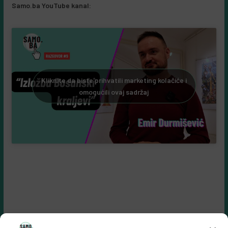
Samo.ba YouTube kanal:
Kliknite da biste prihvatili marketing kolačiće i
omogućili ovaj sadržaj