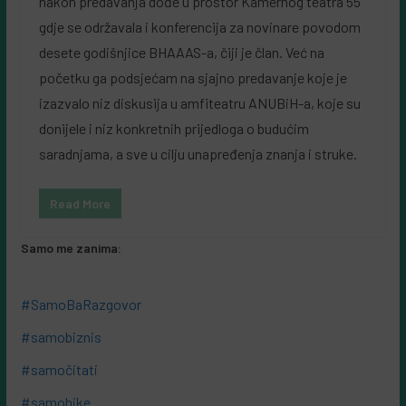
nakon predavanja dođe u prostor Kamernog teatra 55
gdje se održavala i konferencija za novinare povodom
desete godišnjice BHAAAS-a, čiji je član. Već na
početku ga podsjećam na sjajno predavanje koje je
izazvalo niz diskusija u amfiteatru ANUBiH-a, koje su
donijele i niz konkretnih prijedloga o budućim
saradnjama, a sve u cilju unapređenja znanja i struke.
Read More
Samo me zanima:
#SamoBaRazgovor
#samobiznis
#samočitati
#samohike