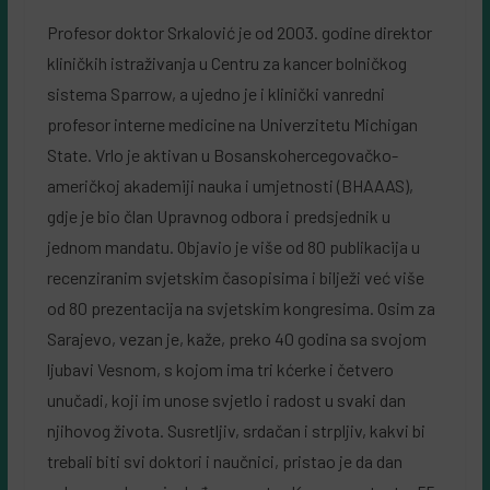
Profesor doktor Srkalović je od 2003. godine direktor
kliničkih istraživanja u Centru za kancer bolničkog
sistema Sparrow, a ujedno je i klinički vanredni
profesor interne medicine na Univerzitetu Michigan
State. Vrlo je aktivan u Bosanskohercegovačko-
američkoj akademiji nauka i umjetnosti (BHAAAS),
gdje je bio član Upravnog odbora i predsjednik u
jednom mandatu. Objavio je više od 80 publikacija u
recenziranim svjetskim časopisima i bilježi već više
od 80 prezentacija na svjetskim kongresima. Osim za
Sarajevo, vezan je, kaže, preko 40 godina sa svojom
ljubavi Vesnom, s kojom ima tri kćerke i četvero
unučadi, koji im unose svjetlo i radost u svaki dan
njihovog života. Susretljiv, srdačan i strpljiv, kakvi bi
trebali biti svi doktori i naučnici, pristao je da dan