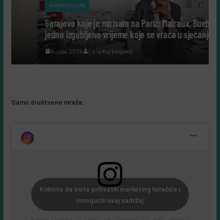
#SAMOKULTURA
Sarajevo koje je mirisalo na Pariz: Malraux, Bueb i
jedno izgubljeno vrijeme koje se vraća u sjećanje
6 Jula, 2026
Leila Kurbegović
Samo društvene mreže:
Kliknite da biste prihvatili marketing kolačiće i
omogućili ovaj sadržaj
A post shared by samo.ba (@samo.ba_web_portal)