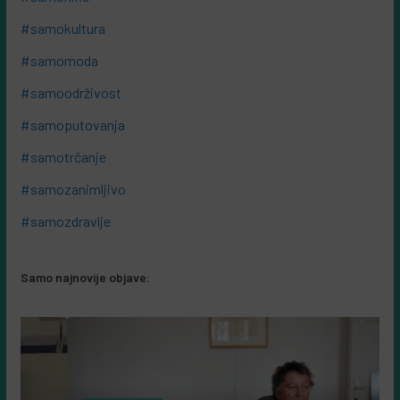
#samokultura
#samomoda
#samoodrživost
#samoputovanja
#samotrčanje
#samozanimljivo
#samozdravlje
Samo najnovije objave: