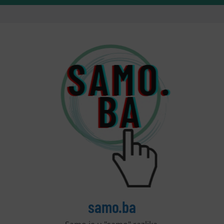
samo.ba