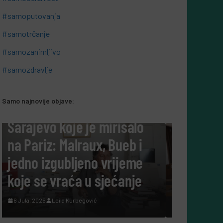
#samoputovanja
#samotrčanje
#samozanimljivo
#samozdravlje
Samo najnovije objave:
#SAMOKULTURA
alo
Tako su govorili: Šta nam
b i
danas govore ljudi koji su
eme
cijeli život posvetili
nje
nauci?
7 Augusta, 2026
Leila Kurbegović