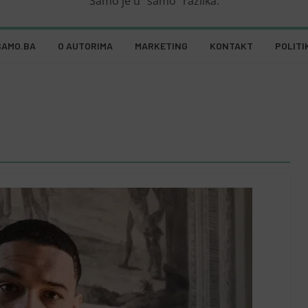
Samo je u "samo" razlika.
SAMO.BA
O AUTORIMA
MARKETING
KONTAKT
POLITI