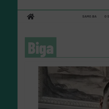
SAMO.BA
O 
Biga