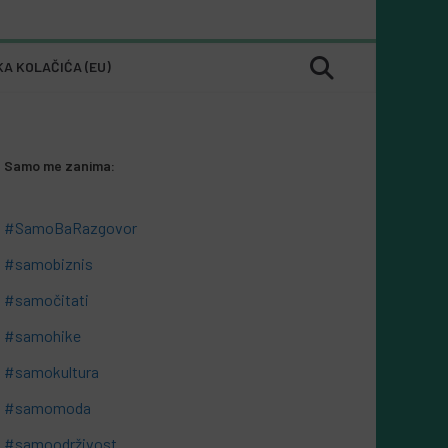
KA KOLAČIĆA (EU)
Samo me zanima:
#SamoBaRazgovor
#samobiznis
#samočitati
#samohike
#samokultura
#samomoda
#samoodrživost