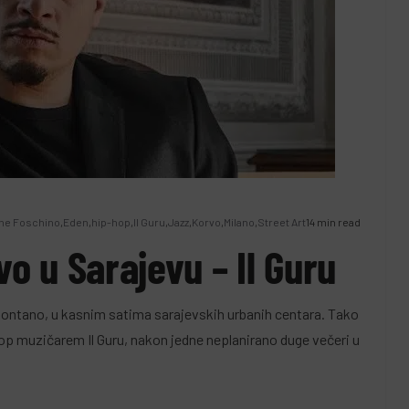
#SAMOKULTURA
st u BiH:
Sarajevo koje je miris
ne Foschino
,
Eden
,
hip-hop
,
Il Guru
,
Jazz
,
Korvo
,
Milano
,
Street Art
14 min read
vo u Sarajevu – Il Guru
brinjavanje e-
na Pariz: Malraux, Bue
aje
jedno izgubljeno vrij
ntano, u kasnim satima sarajevskih urbanih centara. Tako
ca
koje se vraća u sjeća
hop muzičarem Il Guru, nakon jedne neplanirano duge večeri u
urbegović
6 Jula, 2026
Leila Kurbegović