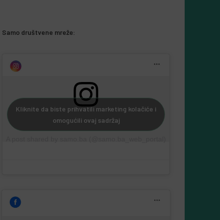
Samo društvene mreže:
Kliknite da biste prihvatili marketing kolačiće i
omogućili ovaj sadržaj
A post shared by samo.ba (@samo.ba_web_portal)