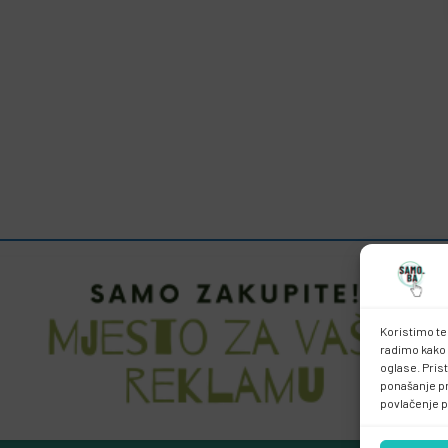
Koristimo te
radimo kako 
oglase. Pris
ponašanje pri
povlačenje p