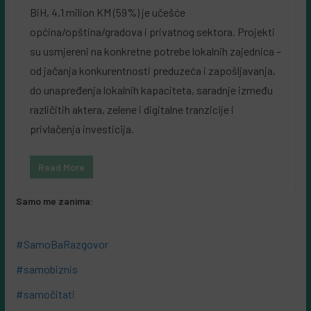
BiH, 4,1 milion KM (59%) je učešće
općina/opština/gradova i privatnog sektora. Projekti
su usmjereni na konkretne potrebe lokalnih zajednica –
od jačanja konkurentnosti preduzeća i zapošljavanja,
do unapređenja lokalnih kapaciteta, saradnje između
različitih aktera, zelene i digitalne tranzicije i
privlačenja investicija.
Read More
Samo me zanima:
#SamoBaRazgovor
#samobiznis
#samočitati