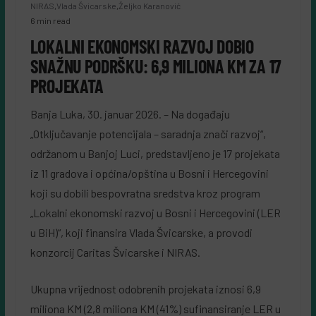
NIRAS
,
Vlada Švicarske
,
Željko Karanović
6 min read
LOKALNI EKONOMSKI RAZVOJ DOBIO
SNAŽNU PODRŠKU: 6,9 MILIONA KM ZA 17
PROJEKATA
Banja Luka, 30. januar 2026. – Na događaju
„Otključavanje potencijala – saradnja znači razvoj“,
održanom u Banjoj Luci, predstavljeno je 17 projekata
iz 11 gradova i općina/opština u Bosni i Hercegovini
koji su dobili bespovratna sredstva kroz program
„Lokalni ekonomski razvoj u Bosni i Hercegovini (LER
u BiH)“, koji finansira Vlada Švicarske, a provodi
konzorcij Caritas Švicarske i NIRAS.
Ukupna vrijednost odobrenih projekata iznosi 6,9
miliona KM (2,8 miliona KM (41%) sufinansiranje LER u