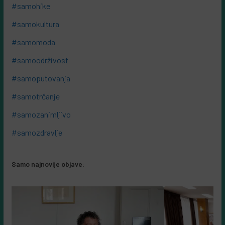
#samohike
#samokultura
#samomoda
#samoodrživost
#samoputovanja
#samotrčanje
#samozanimljivo
#samozdravlje
Samo najnovije objave: