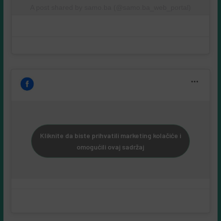
A post shared by samo.ba (@samo.ba_web_portal)
Kliknite da biste prihvatili marketing kolačiće i
omogućili ovaj sadržaj