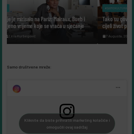
#SAMOKULTURA
Malraux, Bueb i
Tako su govorili: Šta nam danas govore lju
aća u sjećanje
cijeli život posvetili nauci?
7 Augusta, 2026
Leila Kurbegović
Samo društvene mreže:
Kliknite da biste prihvatili marketing kolačiće i
omogućili ovaj sadržaj