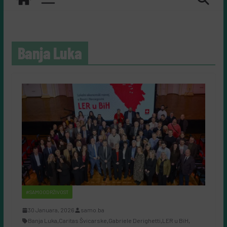
Banja Luka
#SAMOODRŽIVOST
30 Januara, 2026
samo.ba
Banja Luka
,
Caritas Švicarske
,
Gabriele Derighetti
,
LER u BiH
,