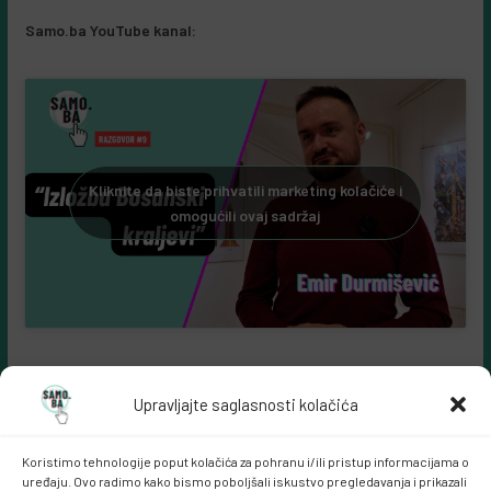
Samo.ba YouTube kanal:
Kliknite da biste prihvatili marketing kolačiće i
omogućili ovaj sadržaj
Upravljajte saglasnosti kolačića
Koristimo tehnologije poput kolačića za pohranu i/ili pristup informacijama o
uređaju. Ovo radimo kako bismo poboljšali iskustvo pregledavanja i prikazali