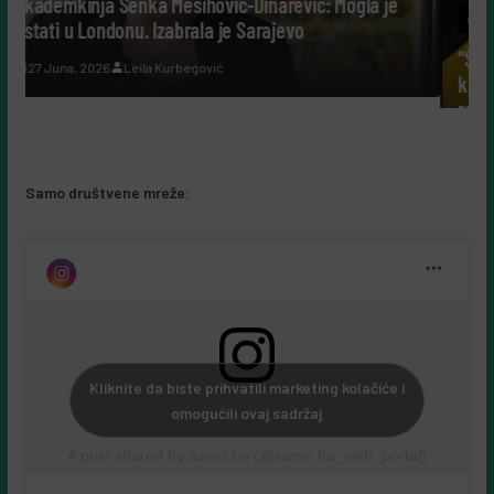
rević: Mogla je
#SAMOBIZNIS
evo
“Šuplje priče uz Leerdammer”: marketin
kampanja koja je fudbalsku groznicu pret
recept, a ne u reklamu
5 Augusta, 2026
Almir Kurbegović
Samo društvene mreže:
Kliknite da biste prihvatili marketing kolačiće i
omogućili ovaj sadržaj