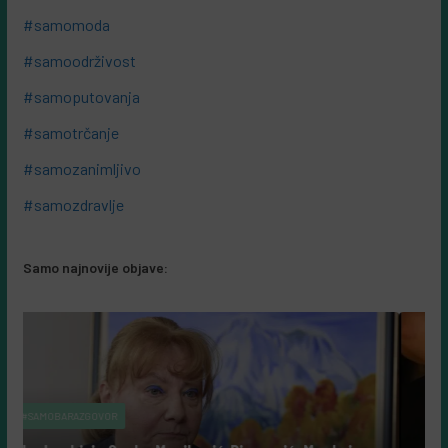
#samomoda
#samoodrživost
#samoputovanja
#samotrčanje
#samozanimljivo
#samozdravlje
Samo najnovije objave: