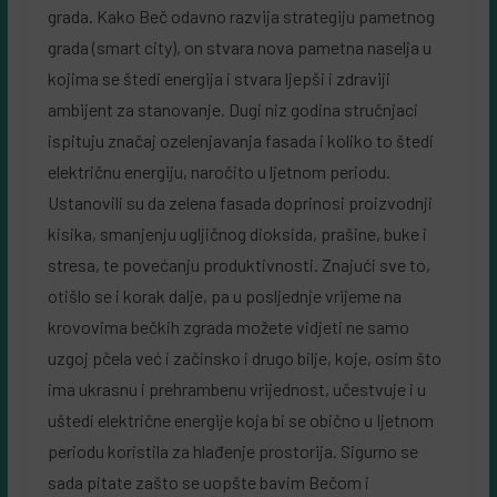
grada. Kako Beč odavno razvija strategiju pametnog
grada (smart city), on stvara nova pametna naselja u
kojima se štedi energija i stvara ljepši i zdraviji
ambijent za stanovanje. Dugi niz godina stručnjaci
ispituju značaj ozelenjavanja fasada i koliko to štedi
električnu energiju, naročito u ljetnom periodu.
Ustanovili su da zelena fasada doprinosi proizvodnji
kisika, smanjenju ugljičnog dioksida, prašine, buke i
stresa, te povećanju produktivnosti. Znajući sve to,
otišlo se i korak dalje, pa u posljednje vrijeme na
krovovima bečkih zgrada možete vidjeti ne samo
uzgoj pčela već i začinsko i drugo bilje, koje, osim što
ima ukrasnu i prehrambenu vrijednost, učestvuje i u
uštedi električne energije koja bi se obično u Ijetnom
periodu koristila za hlađenje prostorija. Sigurno se
sada pitate zašto se uopšte bavim Bečom i