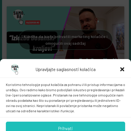
Samo.ba YouTube kanal:
Kliknite da biste prihvatili marketing kolačiće i
omogućili ovaj sadržaj
Upravljajte saglasnosti kolačića
Koristimo tehnologije poput kolačića za pohranu i/ili pristup informacijama o
uređaju. Ovo radimo kako bismo poboljšali iskustvo pregledavanja i prikazali
(ne-) personalizovane oglase. Pristanak na ove tehnologije omogućiće nam
obradu podataka kao što su ponašanje pri pregledavanju ili jedinstveni ID-
ovi na ovoj stranici. Nepristanak ili povlačenje pristanka može negativno
uticati na određene karakteristike i funkcije.
Samo.ba MARKETING
Prihvati