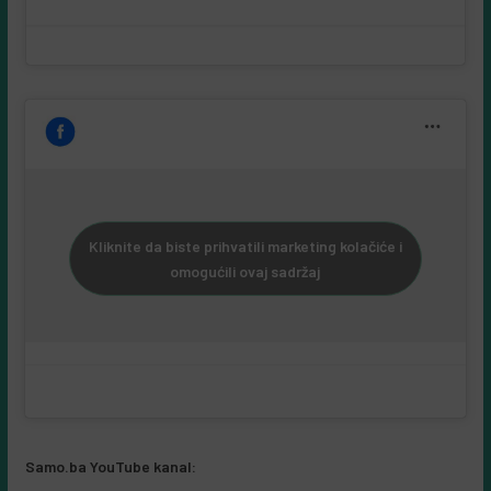
A post shared by samo.ba (@samo.ba_web_portal)
Kliknite da biste prihvatili marketing kolačiće i
omogućili ovaj sadržaj