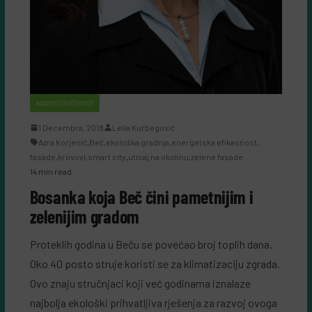
#SAMOODRŽIVOST
1 Decembra, 2018
Leila Kurbegović
Azra Korjenić
,
Beč
,
ekološka gradnja
,
energetska efikasnost
,
fasade
,
krovovi
,
smart city
,
uticaj na okolinu
,
zelene fasade
14 min read
Bosanka koja Beč čini pametnijim i
zelenijim gradom
Proteklih godina u Beču se povećao broj toplih dana.
Oko 40 posto struje koristi se za klimatizaciju zgrada.
Ovo znaju stručnjaci koji već godinama iznalaze
najbolja ekološki prihvatljiva rješenja za razvoj ovoga