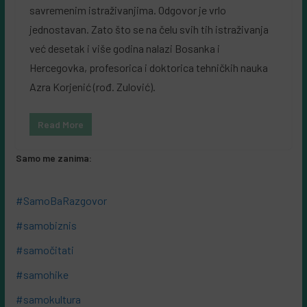
savremenim istraživanjima. Odgovor je vrlo
jednostavan. Zato što se na čelu svih tih istraživanja
već desetak i više godina nalazi Bosanka i
Hercegovka, profesorica i doktorica tehničkih nauka
Azra Korjenić (rođ. Zulović).
Read More
Samo me zanima:
#SamoBaRazgovor
#samobiznis
#samočitati
#samohike
#samokultura