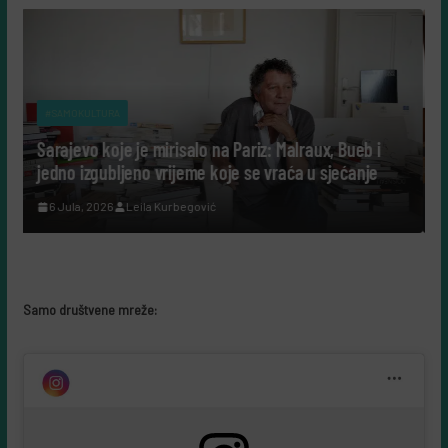
A
#SAMOKULTURA
je je mirisalo na Pariz: Malraux, Bueb i
Tako su govorili: 
ljeno vrijeme koje se vraća u sjećanje
cijeli život posveti
Leila Kurbegović
7 Augusta, 2026
Le
Samo društvene mreže: