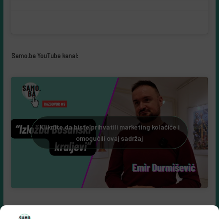
Samo.ba YouTube kanal:
Kliknite da biste prihvatili marketing kolačiće i
omogućili ovaj sadržaj