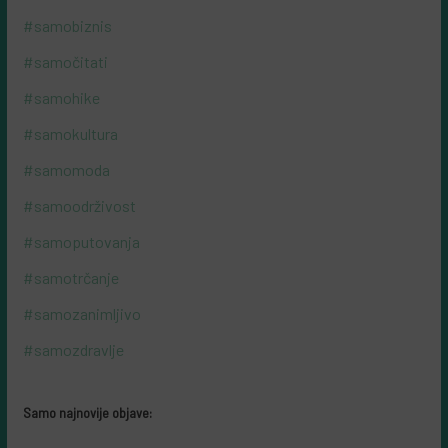
#samobiznis
#samočitati
#samohike
#samokultura
#samomoda
#samoodrživost
#samoputovanja
#samotrčanje
#samozanimljivo
#samozdravlje
Samo najnovije objave: