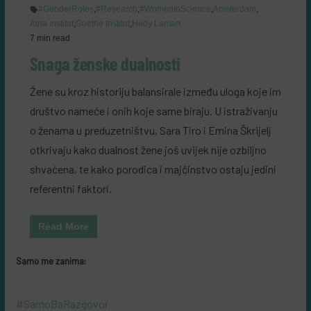
#GenderRoles
,
#Research
,
#WomenInScience
,
Amsterdam
,
Atria institut
,
Goethe Institut
,
Hedy Lamarr
7 min read
Snaga ženske dualnosti
Žene su kroz historiju balansirale između uloga koje im
društvo nameće i onih koje same biraju. U istraživanju
o ženama u preduzetništvu, Sara Tiro i Emina Škrijelj
otkrivaju kako dualnost žene još uvijek nije ozbiljno
shvaćena, te kako porodica i majčinstvo ostaju jedini
referentni faktori.
Read More
Samo me zanima:
#SamoBaRazgovor