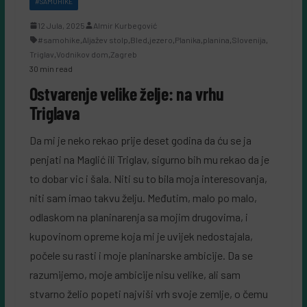
#SAMOHIKE
12 Jula, 2025
Almir Kurbegović
#samohike
,
Aljažev stolp
,
Bled
,
jezero
,
Planika
,
planina
,
Slovenija
,
Triglav
,
Vodnikov dom
,
Zagreb
30 min read
Ostvarenje velike želje: na vrhu
Triglava
Da mi je neko rekao prije deset godina da ću se ja
penjati na Maglić ili Triglav, sigurno bih mu rekao da je
to dobar vic i šala. Niti su to bila moja interesovanja,
niti sam imao takvu želju. Međutim, malo po malo,
odlaskom na planinarenja sa mojim drugovima, i
kupovinom opreme koja mi je uvijek nedostajala,
počele su rasti i moje planinarske ambicije. Da se
razumijemo, moje ambicije nisu velike, ali sam
stvarno želio popeti najviši vrh svoje zemlje, o čemu