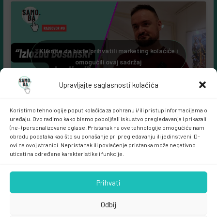
Kliknite da biste prihvatili marketing kolačiće i
omogućili ovaj sadržaj
Upravljajte saglasnosti kolačića
Koristimo tehnologije poput kolačića za pohranu i/ili pristup informacijama o
uređaju. Ovo radimo kako bismo poboljšali iskustvo pregledavanja i prikazali
(ne-) personalizovane oglase. Pristanak na ove tehnologije omogućiće nam
obradu podataka kao što su ponašanje pri pregledavanju ili jedinstveni ID-
ovi na ovoj stranici. Nepristanak ili povlačenje pristanka može negativno
uticati na određene karakteristike i funkcije.
Samo.ba MARKETING
Prihvati
Odbij