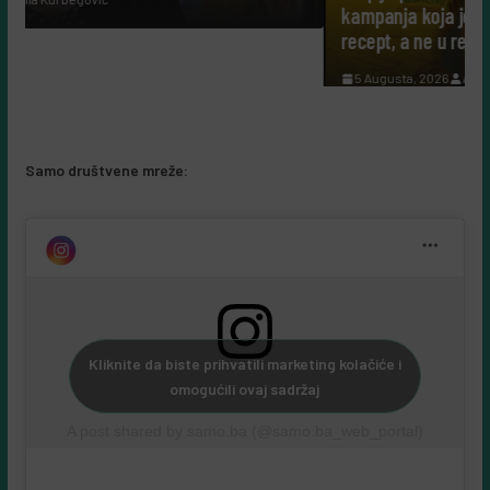
kampanja koja je fudbalsku groznicu pretvoril
recept, a ne u reklamu
5 Augusta, 2026
Almir Kurbegović
Samo društvene mreže:
Kliknite da biste prihvatili marketing kolačiće i
omogućili ovaj sadržaj
A post shared by samo.ba (@samo.ba_web_portal)