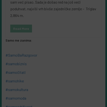
sam već pisao. Sada je došao red na još veći
poduhvat, najviši vrh bivše zajedničke zemlje – Triglav
2,864 m.
Read More
Samo me zanima:
#SamoBaRazgovor
#samobiznis
#samočitati
#samohike
#samokultura
#samomoda
#samoodrživost