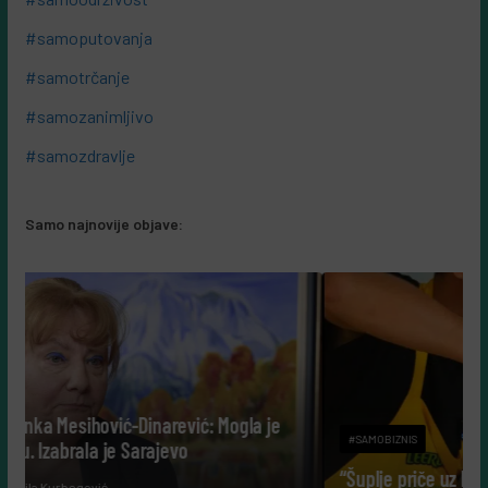
#samoputovanja
#samotrčanje
#samozanimljivo
#samozdravlje
Samo najnovije objave:
: Mogla je
#SAMOBIZNIS
“Šuplje priče uz Leerdammer”: marketinška