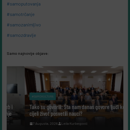
#samoputovanja
#samotrčanje
#samozanimljivo
#samozdravlje
Samo najnovije objave:
#SAMOKULTURA
Tako su govorili: Šta nam danas govore ljudi koji su
cijeli život posvetili nauci?
7 Augusta, 2026
Leila Kurbegović