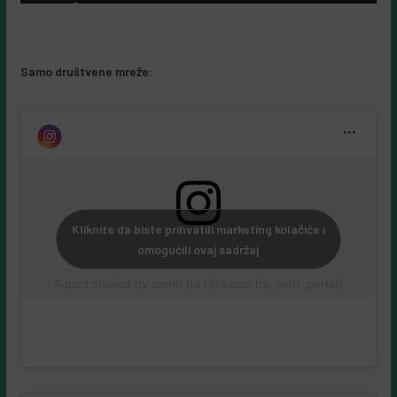
Samo društvene mreže:
Kliknite da biste prihvatili marketing kolačiće i
omogućili ovaj sadržaj
A post shared by samo.ba (@samo.ba_web_portal)