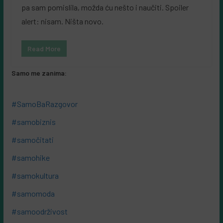
pa sam pomislila, možda ću nešto i naučiti. Spoiler
alert: nisam. Ništa novo.
Read More
Samo me zanima:
#SamoBaRazgovor
#samobiznis
#samočitati
#samohike
#samokultura
#samomoda
#samoodrživost