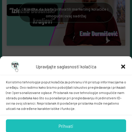
Kliknite da biste prihvatili marketing kolačiće i
omogućili ovaj sadržaj
Upravljajte saglasnosti kolačića
Koristimo tehnologije poput kolačića za pohranu i/ili pristup informacijama o
uređaju. Ovo radimo kako bismo poboljšali iskustvo pregledavanja i prikazali
(ne-) personalizovane oglase. Pristanak na ove tehnologije omogućiće nam
obradu podataka kao što su ponašanje pri pregledavanju ili jedinstveni ID-
ovi na ovoj stranici. Nepristanak ili povlačenje pristanka može negativno
Samo.ba MARKETING
uticati na određene karakteristike i funkcije.
Prihvati