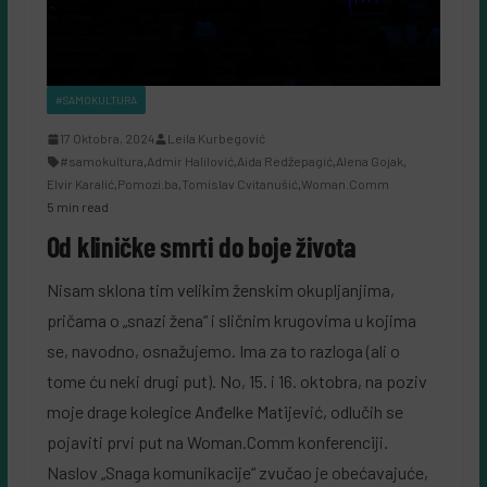
#SAMOKULTURA
17 Oktobra, 2024
Leila Kurbegović
#samokultura
,
Admir Halilović
,
Aida Redžepagić
,
Alena Gojak
,
Elvir Karalić
,
Pomozi.ba
,
Tomislav Cvitanušić
,
Woman.Comm
5 min read
Od kliničke smrti do boje života
Nisam sklona tim velikim ženskim okupljanjima,
pričama o „snazi žena“ i sličnim krugovima u kojima
se, navodno, osnažujemo. Ima za to razloga (ali o
tome ću neki drugi put). No, 15. i 16. oktobra, na poziv
moje drage kolegice Anđelke Matijević, odlučih se
pojaviti prvi put na Woman.Comm konferenciji.
Naslov „Snaga komunikacije“ zvučao je obećavajuće,