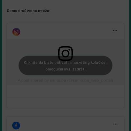
Samo društvene mreže:
Kliknite da biste prihvatili marketing kolačiće i
omogućili ovaj sadržaj
A post shared by samo.ba (@samo.ba_web_portal)