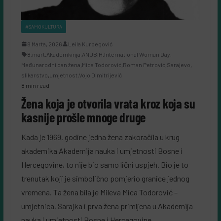
#SAMOKULTURA
8 Marta, 2026
Leila Kurbegović
8.mart
,
Akademkinja
,
ANUBiH
,
International Woman Day
,
Međunarodni dan žena
,
Mica Todorović
,
Roman Petrović
,
Sarajevo
,
slikarstvo
,
umjetnost
,
Vojo Dimitrijević
8 min read
Žena koja je otvorila vrata kroz koja su
kasnije prošle mnoge druge
Kada je 1969. godine jedna žena zakoračila u krug
akademika Akademija nauka i umjetnosti Bosne i
Hercegovine, to nije bio samo lični uspjeh. Bio je to
trenutak koji je simbolično pomjerio granice jednog
vremena. Ta žena bila je Mileva Mica Todorović –
umjetnica, Sarajka i prva žena primljena u Akademija
nauka i umjetnosti Bosne i Hercegovine.