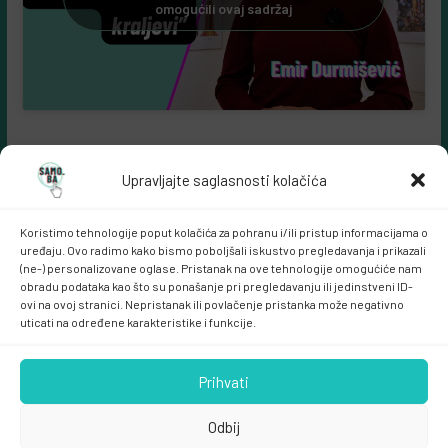
omogućili ovaj sadržaj
Upravljajte saglasnosti kolačića
Koristimo tehnologije poput kolačića za pohranu i/ili pristup informacijama o
uređaju. Ovo radimo kako bismo poboljšali iskustvo pregledavanja i prikazali
(ne-) personalizovane oglase. Pristanak na ove tehnologije omogućiće nam
obradu podataka kao što su ponašanje pri pregledavanju ili jedinstveni ID-
ovi na ovoj stranici. Nepristanak ili povlačenje pristanka može negativno
Samo.ba MARKETING
uticati na određene karakteristike i funkcije.
Prihvati
Odbij