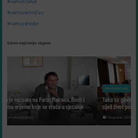
#samotrčanje
#samozanimljivo
#samozdravlje
Samo najnovije objave:
#SAMOKULTURA
 Malraux, Bueb i
Tako su govorili: Šta nam danas govore lj
raća u sjećanje
cijeli život posvetili nauci?
7 Augusta, 2026
Leila Kurbegović