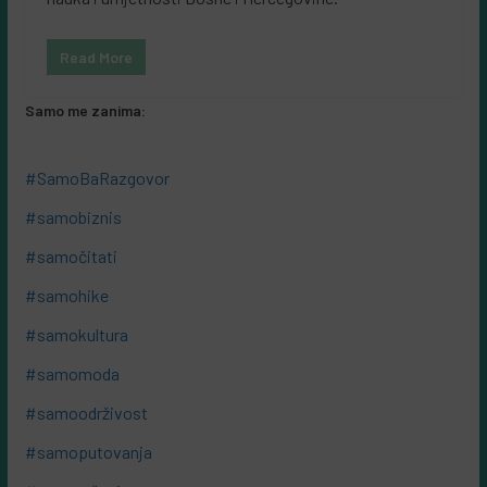
Read More
Samo me zanima:
#SamoBaRazgovor
#samobiznis
#samočitati
#samohike
#samokultura
#samomoda
#samoodrživost
#samoputovanja