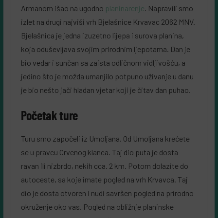
Armanom išao na ugodno
planinarenje
. Napravili smo
izlet na drugi najviši vrh Bjelašnice Krvavac 2062 MNV.
Bjelašnica je jedna izuzetno lijepa i surova planina,
koja oduševljava svojim prirodnim ljepotama. Dan je
bio vedar i sunčan sa zaista odličnom vidljivošću, a
jedino što je možda umanjilo potpuno uživanje u danu
je bio nešto jači hladan vjetar koji je čitav dan puhao.
Početak ture
Turu smo započeli iz Umoljana. Od Umoljana krećete
se u pravcu Crvenog klanca. Taj dio puta je dosta
ravan ili nizbrdo, nekih cca. 2 km. Potom dolazite do
autoceste, sa koje imate pogled na vrh Krvavca. Taj
dio je dosta otvoren i nudi savršen pogled na prirodno
okruženje oko vas. Pogled na obližnje planinske