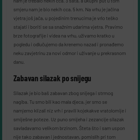
nam je trebalo nekih cca. 3 sata, a ukupni put u tom
smjeru nam je bio nekih cca. 5 km. Na vrhu je jačina
vjetra još jača, u pojedinim trenucima je vrlo teško
stajati i boriti se sa snažnim udarima vjetra. Pravimo
brze fotografije i videa na vrhu, uživamo kratko u
pogledu i odlučujemo da krenemo nazad i pronađemo
neku zavjetrinu za novi odmor i uživanje u prekrasnom
danu.
Zabavan silazak po snijegu
Silazak je bio baš zabavan zbog snijega i strmog
nagiba. Tu smo bili kao mala djeca, jer smo se
namjerno klizali niz vrh i pravili kojekakve vratolomije i
smiješne poteze. Uz puno smijeha i zezancije silazak
savladavamo velikom brzinom. Šteta što i sam uspon
nije tako zabavan i jednostavan, pomislih pri tom