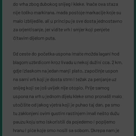
do vrha zbog dubokog snijeg i kleke. Inače ova staza
nije toliko markirana, mada postoje markacije koje su
malo izblijedile, ali u principu je sve dosta jednostavno
za orjentisanje, jer vidite vrh i smjer koji penjete
čitavim dijelom puta.
Od ceste do početka uspona imate možda lagani hod
blagom uzbrdicom kroz livadu u nekoj dužini cca. 2 km,
gdje izlaskom na jedan manji plato, započinje uspon
na sami vrh koji je dosta strm i težak za penjanje uz
snijeg koji se još uvijek nije otopio. Prije samog
uspona na vrh u jednom dijelu kleke smo pronašli malo
utočište od jakog vjetra koji je puhao taj dan, pa smo
tu zaklonjeni ovim gustim rastinjem imali nešto dužu
pauzu koju smo iskoristili da pojedemo i popijemo
hranu i piće koje smo nosili sa sobom. Okrepa nam je