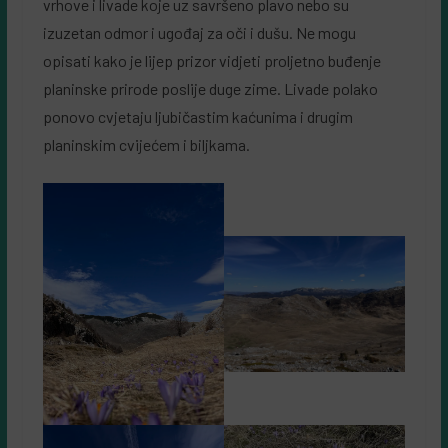
vrhove i livade koje uz savršeno plavo nebo su
izuzetan odmor i ugođaj za oči i dušu. Ne mogu
opisati kako je lijep prizor vidjeti proljetno buđenje
planinske prirode poslije duge zime. Livade polako
ponovo cvjetaju ljubičastim kaćunima i drugim
planinskim cvijećem i biljkama.