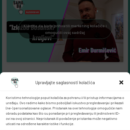
Kliknite da biste prihvatili marketing kolačiće i
omogućili ovaj sadržaj
Upravljajte saglasnosti kolačića
Koristimo tehnologije poput kolačića za pohranu i/ili pristup informacijama o
uređaju. Ovo radimo kako bismo poboljšali iskustvo pregledavanja i prikazali
(ne-) personalizovane oglase. Pristanak na ove tehnologije omogućiće nam
obradu podataka kao što su ponašanje pri pregledavanju ili jedinstveni ID-
ovi na ovoj stranici. Nepristanak ili povlačenje pristanka može negativno
Samo.ba MARKETING
uticati na određene karakteristike i funkcije.