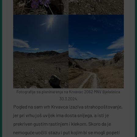
Fotografije sa planinarenja na Krvavac 2062 MNV Bjelašnica
30.3.2024.
Pogled na sam vrh Krvavca izaziva strahopoštovanje,
jer pri vrhu još uvijek ima dosta snijega, a isti je
prekriven gustim rastinjem i klekom. Skoro da je
nemoguće uočiti stazu i put kojim bi se mogli popeti