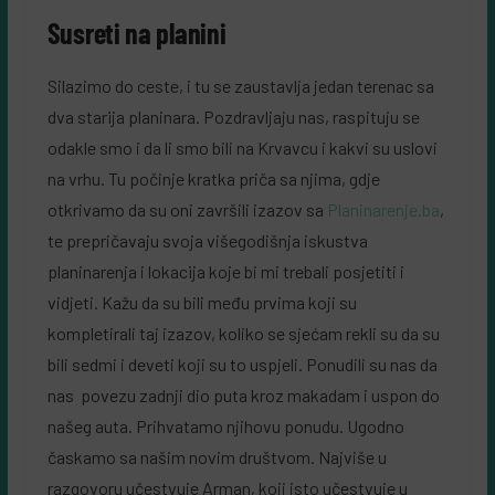
Susreti na planini
Silazimo do ceste, i tu se zaustavlja jedan terenac sa
dva starija planinara. Pozdravljaju nas, raspituju se
odakle smo i da li smo bili na Krvavcu i kakvi su uslovi
na vrhu. Tu počinje kratka priča sa njima, gdje
otkrivamo da su oni završili izazov sa
Planinarenje.ba
,
te prepričavaju svoja višegodišnja iskustva
planinarenja i lokacija koje bi mi trebali posjetiti i
vidjeti. Kažu da su bili među prvima koji su
kompletirali taj izazov, koliko se sjećam rekli su da su
bili sedmi i deveti koji su to uspjeli. Ponudili su nas da
nas povezu zadnji dio puta kroz makadam i uspon do
našeg auta. Prihvatamo njihovu ponudu. Ugodno
časkamo sa našim novim društvom. Najviše u
razgovoru učestvuje Arman, koji isto učestvuje u