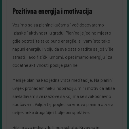
Pozitivna energija i motivacija
Vozimo se sa planine kućama i već dogovaramo
izlaske i aktivnosti u gradu. Planina je jedino mjesto
gdje potrošite tako puno energije, ali vam isto tako
napuni energiju i volju da sve ostalo radite sa još više
strasti. Iako fizički umorni, opet imamo energiju i za
dodatne aktivnosti poslije planine.
Meni je planina kao jedna vrsta meditacije. Na planini
uvijek pronađem neku inspiraciju, mir i motiv da lakše
savladavam sve izazove sa kojima se svakodnevno
suočavam. Valjda taj pogled sa vrhova planina otvara
uvijek neke drugačije i bolje perspektive.
Bila je ovo jedna vrlo lijepa subota. Krvavac je