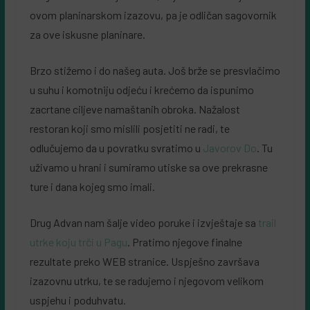
ovom planinarskom izazovu, pa je odličan sagovornik
za ove iskusne planinare.
Brzo stižemo i do našeg auta. Još brže se presvlačimo
u suhu i komotniju odjeću i krećemo da ispunimo
zacrtane ciljeve namaštanih obroka. Nažalost
restoran koji smo mislili posjetiti ne radi, te
odlučujemo da u povratku svratimo u
Javorov Do
. Tu
uživamo u hrani i sumiramo utiske sa ove prekrasne
ture i dana kojeg smo imali.
Drug Advan nam šalje video poruke i izvještaje sa
trail
utrke koju trči u Pagu
. Pratimo njegove finalne
rezultate preko WEB stranice. Uspješno završava
izazovnu utrku, te se radujemo i njegovom velikom
uspjehu i poduhvatu.