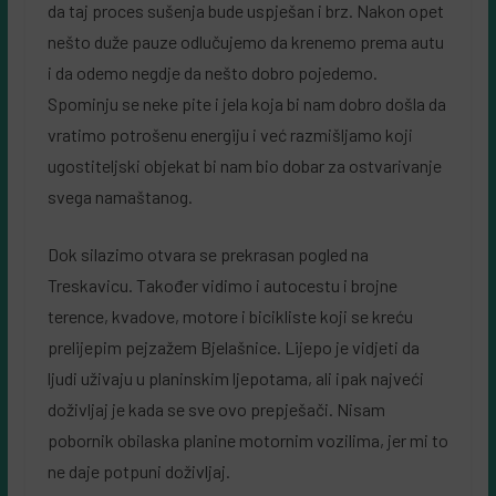
da taj proces sušenja bude uspješan i brz. Nakon opet
nešto duže pauze odlučujemo da krenemo prema autu
i da odemo negdje da nešto dobro pojedemo.
Spominju se neke pite i jela koja bi nam dobro došla da
vratimo potrošenu energiju i već razmišljamo koji
ugostiteljski objekat bi nam bio dobar za ostvarivanje
svega namaštanog.
Dok silazimo otvara se prekrasan pogled na
Treskavicu. Također vidimo i autocestu i brojne
terence, kvadove, motore i bicikliste koji se kreću
prelijepim pejzažem Bjelašnice. Lijepo je vidjeti da
ljudi uživaju u planinskim ljepotama, ali ipak najveći
doživljaj je kada se sve ovo prepješači. Nisam
pobornik obilaska planine motornim vozilima, jer mi to
ne daje potpuni doživljaj.