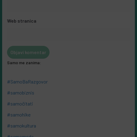
Web stranica
Samo me zanima:
#SamoBaRazgovor
#samobiznis
#samočitati
#samohike
#samokultura
#samomoda