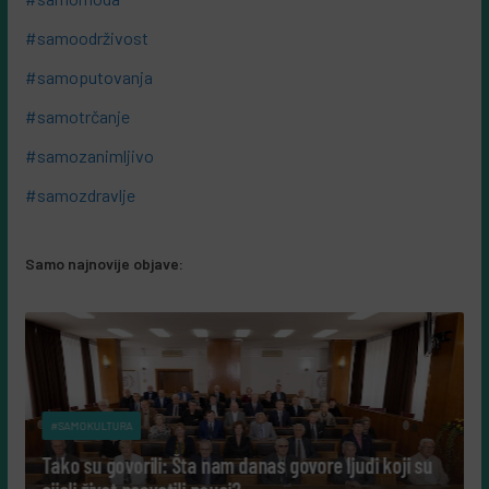
#samoodrživost
#samoputovanja
#samotrčanje
#samozanimljivo
#samozdravlje
Samo najnovije objave:
#SAMOKULTURA
Tako su govorili: Šta nam danas govore ljudi koji su