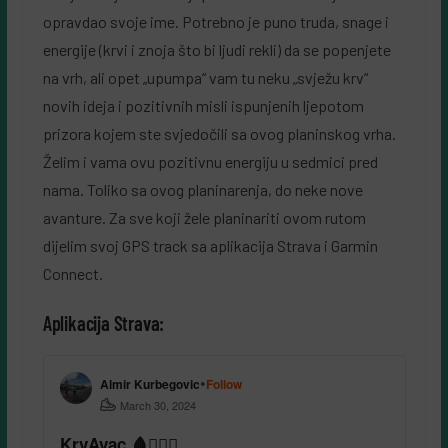
opravdao svoje ime. Potrebno je puno truda, snage i
energije (krvi i znoja što bi ljudi rekli) da se popenjete
na vrh, ali opet „upumpa“ vam tu neku „svježu krv“
novih ideja i pozitivnih misli ispunjenih ljepotom
prizora kojem ste svjedočili sa ovog planinskog vrha.
Želim i vama ovu pozitivnu energiju u sedmici pred
nama. Toliko sa ovog planinarenja, do neke nove
avanture. Za sve koji žele planinariti ovom rutom
dijelim svoj GPS track sa aplikacija Strava i Garmin
Connect.
Aplikacija Strava: