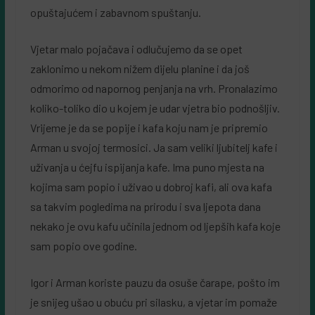
opuštajućem i zabavnom spuštanju.
Vjetar malo pojačava i odlučujemo da se opet
zaklonimo u nekom nižem dijelu planine i da još
odmorimo od napornog penjanja na vrh. Pronalazimo
koliko-toliko dio u kojem je udar vjetra bio podnošljiv.
Vrijeme je da se popije i kafa koju nam je pripremio
Arman u svojoj termosici. Ja sam veliki ljubitelj kafe i
uživanja u ćejfu ispijanja kafe. Ima puno mjesta na
kojima sam popio i uživao u dobroj kafi, ali ova kafa
sa takvim pogledima na prirodu i sva ljepota dana
nekako je ovu kafu učinila jednom od ljepših kafa koje
sam popio ove godine.
Igor i Arman koriste pauzu da osuše čarape, pošto im
je snijeg ušao u obuću pri silasku, a vjetar im pomaže