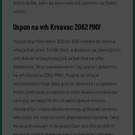
dobro došla, tako da smo sada bili spremni za finalni
uspon.
Uspon na vrh Krvavac 2062 MNV
Uspon otprilike nekih 200 do 300 metara do samog
vrha je baš pravi fizički test, a dodatno ga zanimljivim
čini duboki snijeg kojeg još uvijek ima na vrhu
Bjelašnice. Brzo savladavamo i taj uspon i dolazimo
na vrh Krvavca 2062 MNV. Pogled sa vrha je
nevjerovatno lijep. Gdje god se okrenete i pogledate,
imate prekrasan pregled koji seže daleko od lokacije
na kojoj se nalazite što stvarno djeluje moćno.
Fotografije i videa nikada ne mogu prikazati stvarnu
sliku koju oči vide na ovim planinarskim turama, tako
da ne pokušavam ni da prepričam ono što je jedino
moguće osjetiti kada se sami popenjete i uživate u