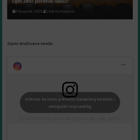
cijeli život posvetili nauci?
7 Augusta, 2026
Leila Kurbegović
Samo društvene mreže:
Kliknite da biste prihvatili marketing kolačiće i
omogućili ovaj sadržaj
A post shared by samo.ba (@samo.ba_web_portal)