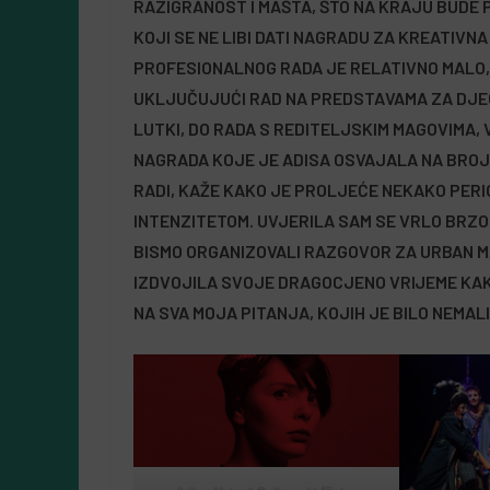
RAZIGRANOST I MAŠTA, ŠTO NA KRAJU BUDE P
6
Almir Kurbegović
KOJI SE NE LIBI DATI NAGRADU ZA KREATIV
PROFESIONALNOG RADA JE RELATIVNO MALO, 
UKLJUČUJUĆI RAD NA PREDSTAVAMA ZA DJEC
LUTKI, DO RADA S REDITELJSKIM MAGOVIMA, 
NAGRADA KOJE JE ADISA OSVAJALA NA BROJN
RADI, KAŽE KAKO JE PROLJEĆE NEKAKO PERIOD
INTENZITETOM. UVJERILA SAM SE VRLO BRZO 
BISMO ORGANIZOVALI RAZGOVOR ZA URBAN M
IZDVOJILA SVOJE DRAGOCJENO VRIJEME KAK
NA SVA MOJA PITANJA, KOJIH JE BILO NEMALI