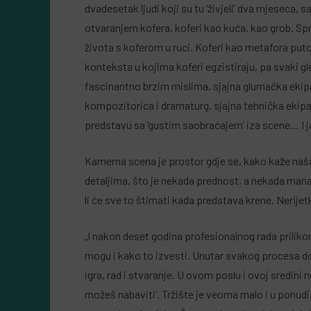
dvadesetak ljudi koji su tu ‘živjeli’ dva mjeseca, 
otvaranjem kofera, koferi kao kuća, kao grob. 
života s koferom u ruci. Koferi kao metafora puto
konteksta u kojima koferi egzistiraju, pa svaki gle
fascinantno brzim mislima, sjajna glumačka ekipa 
kompozitorica i dramaturg, sjajna tehnička eki
predstavu sa ‘gustim saobraćajem’ iza scene… I ja
Kamerna scena je prostor gdje se, kako kaže naša
detaljima, što je nekada prednost, a nekada mana.
li će sve to štimati kada predstava krene. Nerije
„I nakon deset godina profesionalnog rada priliko
mogu i kako to izvesti. Unutar svakog procesa d
igra, rad i stvaranje. U ovom poslu i ovoj sredini 
možeš nabaviti’. Tržište je veoma malo i u ponud