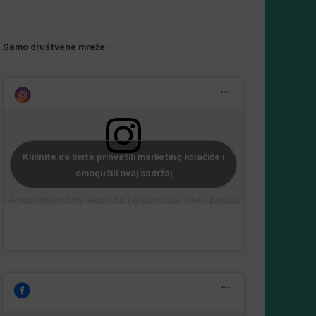
Samo društvene mreže:
Kliknite da biste prihvatili marketing kolačiće i
omogućili ovaj sadržaj
A post shared by samo.ba (@samo.ba_web_portal)