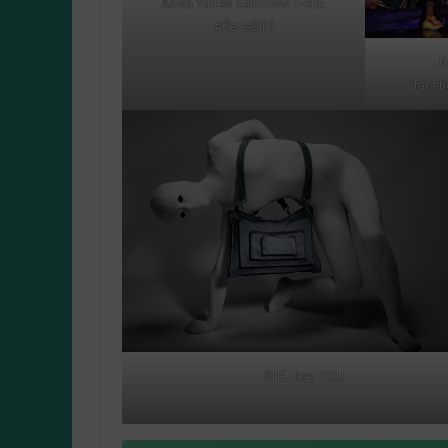
Adisa Vatreš Selimović (Foto:
#ŽeneBiH)
K
faceb
SHE: bag :YOU