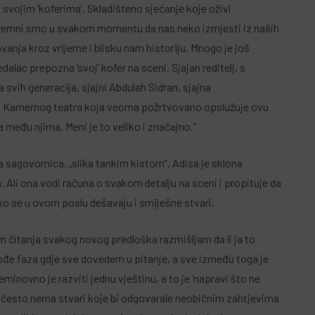
sa svojim ‘koferima’. Skladišteno sjećanje koje oživi
Spremni smo u svakom momentu da nas neko izmjesti iz naših
vanja kroz vrijeme i blisku nam historiju. Mnogo je još
dalac prepozna ‘svoj’ kofer na sceni. Sjajan reditelj, s
svih generacija, sjajni Abdulah Sidran, sjajna
pa Kamernog teatra koja veoma požrtvovano opslužuje ovu
 među njima. Meni je to veliko i značajno.”
 sagovornica, „slika tankim kistom”. Adisa je sklona
 Ali ona vodi računa o svakom detalju na sceni i propituje da
tko se u ovom poslu dešavaju i smiješne stvari.
m čitanja svakog novog predloška razmišljam da li ja to
ođe faza gdje sve dovedem u pitanje, a sve između toga je
neminovno je razviti jednu vještinu, a to je ‘napravi što ne
i često nema stvari koje bi odgovarale neobičnim zahtjevima