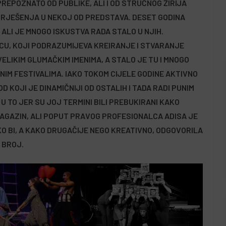
REPOZNATO OD PUBLIKE, ALI I OD STRUČNOG ŽIRIJA
NA RJEŠENJA U NEKOJ OD PREDSTAVA. DESET GODINA
ALI JE MNOGO ISKUSTVA RADA STALO U NJIH.
U, KOJI PODRAZUMIJEVA KREIRANJE I STVARANJE
VELIKIM GLUMAČKIM IMENIMA, A STALO JE TU I MNOGO
IM FESTIVALIMA. IAKO TOKOM CIJELE GODINE AKTIVNO
 KOJI JE DINAMIČNIJI OD OSTALIH I TADA RADI PUNIM
U TO JER SU JOJ TERMINI BILI PREBUKIRANI KAKO
AGAZIN, ALI POPUT PRAVOG PROFESIONALCA ADISA JE
O BI, A KAKO DRUGAČIJE NEGO KREATIVNO, ODGOVORILA
 BROJ.