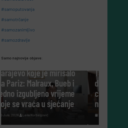
#samoputovanja
#samotrčanje
#samozanimljivo
#samozdravlje
Samo najnovije objave:
#SAMOKULTURA
Tako su govorili: Šta nam
danas govore ljudi koji su
cijeli život posvetili
nauci?
7 Augusta, 2026
Leila Kurbegović