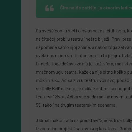
Čim naiđe zatišje, ja otvorim ladic
Sa sveščicom u ruci i olovkama različitih boja, k
na čitaćoj probi u teatru i nešto bilježi. Pravi br
napomene samo njoj znane, a nakon toga zatvara 
uvela nas u ono što teatar jeste, a to je igra. Oz
između toga dešava za nju je, kaže, igra, rad i 
mračnom uglu teatra. Kaže da nije bitno koliko put
mokrih ruku. Adisa živi u teatru i voli svoj posao,
se Dolly Bell” na kojoj je radila kostim i scenograf
teatarski život, Adisa već sada radi na novim t
55, tako i na drugim teatarskim scenama.
„Odmah nakon rada na predstavi ‘Sjećaš li de Dolly
Izvanredan projekt i san svakog kreativca. Goran