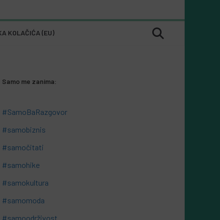
KA KOLAČIĆA (EU)
Samo me zanima:
#SamoBaRazgovor
#samobiznis
#samočitati
#samohike
#samokultura
#samomoda
#samoodrživost