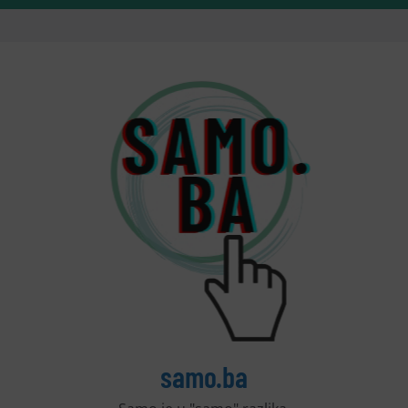
samo.ba