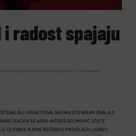
 i radost spajaju
#SAMOKULTURA
stimografija
,
produkt dizajn
,
scenografija
,
She:You
20 min read
iH:
Sarajevo koje je mirisalo
vanje e-
na Pariz: Malraux, Bueb i
jedno izgubljeno vrijeme
koje se vraća u sjećanje
ŠTENA, ALI I PRAKTIČNA, NO ONO ŠTO NISAM ZNALA O
NOG TEATRA 55 ADISI VATREŠ SELIMOVIĆ JESTE
6 Jula, 2026
Leila Kurbegović
LU. IZ SVAKE NJENE REČENICE PROIZLAZI LJUBAV,