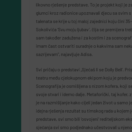
likovno rješenje predstave. To je projekt koji je
glumci kroz radionice upoznavali djecu sa svim s
talenata se krije u toj maloj zajednici koju čini 3
Sokolivića ‘Svu moju ljubav’, čija se premijera t
sam također zadužena i za kostim i za scenografi
imam čast ostvariti suradnje o kakvima sam nekad
sazrijevam”, najavljuje Adisa.
Svi pričaju o predstavi „Sjećaš li se Dolly Bell’. P
teatru među cjelokupnom ekipom koju je predvodi
Scenografija je osmišljena s nizom kofera, koji se 
svoje stvari i idemo dalje. Metaforički, taj kofe
je na razmišljanje kako cijeli jedan život u samo 
idejna rješenja rezultat su timskog rada u kojem 
predstave, svi smo bili ‘osvojeni’ rediteljskom 
sjećanja svi smo podjednako učestvovali u njeno