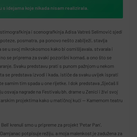
u s idejama koje nikada nisam realizirala.
ostimografkinja i scenografkinja Adisa Vatreś Selimović sjedi
ze poteze, posmatra, pa ponovo nešto zabilježi, stavlja
se u svoj mikrokosmos kako bi osmišljavala, stvarala i
biljno se priprema za svaki pozorišni komad, a ono što se
stvaranje. Svaku predstavu prati s punom pažnjom u nekom
a se predstava izvodi i kada, ističe da svaku uvijek isprati
 te samim tim spada u one rijetke. I dok predstava „Sjećaš li
iju osvaja nagrade na Festivalu bh. drame u Zenici i živi svoj
eatarskim projektima kako u matičnoj kući — Kamernom teatru
 Belľ krenuli smo u pripreme za projekt ‘Petar Pan’.
 Damjanac potpisuje režiju, a moja malenkost je zadužena za