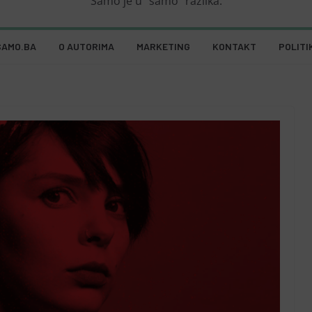
Samo je u "samo" razlika.
SAMO.BA
O AUTORIMA
MARKETING
KONTAKT
POLITI