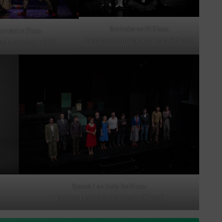
Schindlerov lift (Foto:
omšizluk (Foto:
facebook.com/KametniTeatarOfficial)
ook.com/sartr1992)
Sjećaš li se Dolly Bel (Foto:
facebook.com/KametniTeatarOfficial)