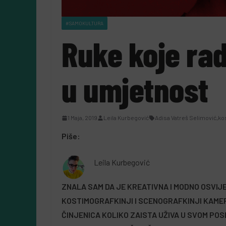
#SAMOKULTURA
Ruke koje rad
u umjetnost
#SAMOODRŽIVOST
priče uz
1 Maja, 2019
Leila Kurbegović
Adisa Vatreš Selimović
,
ko
Samoodrživost u B
Piše:
mer”:
Odgovorno zbrinja
nška kampanja
otpada postaje
Leila Kurbegović
fudbalsku groznicu
svakodnevica
ZNALA SAM DA JE KREATIVNA I MODNO OSVIJE
a u recept, a ne u
KOSTIMOGRAFKINJI I SCENOGRAFKINJI KAMER
28 Jula, 2026
Almir Kurbegović
ČINJENICA KOLIKO ZAISTA UŽIVA U SVOM POS