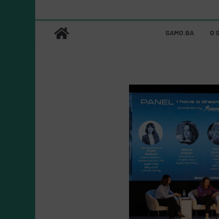
SAMO.BA
O 