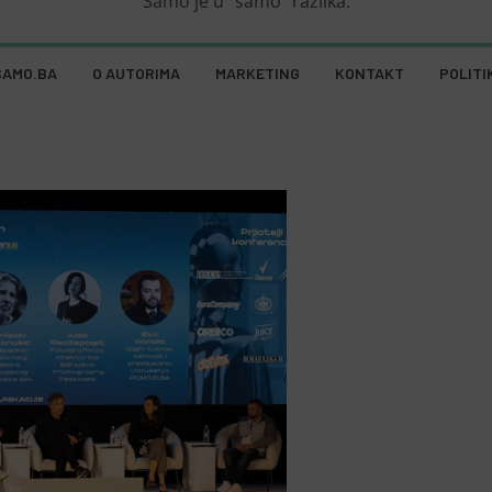
Samo je u "samo" razlika.
SAMO.BA
O AUTORIMA
MARKETING
KONTAKT
POLITI