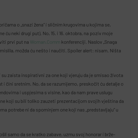
ričama o „snazi žena“ i sličnim krugovima u kojima se,
 ću neki drugi put). No, 15. i 16. oktobra, na poziv moje
iti prvi put na
Woman.Comm
konferenciji. Naslov „Snaga
slila, možda ću nešto i naučiti. Spoiler alert: nisam. Ništa
i su zaista inspirativni za one koji vjeruju da je smisao života
t i čini sretnim. No, da se razumijemo, preskočit ću detalje o
rendovima i uspjesima s visine, kao da nam prave uslugu
 one koji su bili toliko zauzeti prezentacijom svojih vještina da
nema potrebe ni da spominjem one koji nas „predstavljaju“ u
ošli samo da se kratko zabave, uzmu svoj honorar i brže-