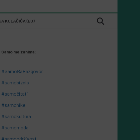
KA KOLAČIĆA (EU)
Samo me zanima:
#SamoBaRazgovor
#samobiznis
#samočitati
#samohike
#samokultura
#samomoda
#samoodrživost