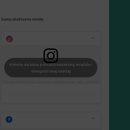
Samo društvene mreže:
Kliknite da biste prihvatili marketing kolačiće i
omogućili ovaj sadržaj
A post shared by samo.ba (@samo.ba_web_portal)