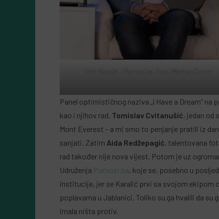
Elvir Karalić – Pomozi.ba, Foto: Woman.Comm
Panel optimističnog naziva „I Have a Dream“ na p
kao i njihov rad.
Tomislav Cvitanušić
, jedan od
Mont Everest – a mi smo to penjanje pratili iz d
sanjati. Zatim
Aida Redžepagić
, talentovana fot
rad također nije nova vijest. Potom je uz ogrom
Udruženja
Pomozi.ba
, koje se, posebno u poslje
institucije, jer se Karalić prvi sa svojom ekip
poplavama u Jablanici. Toliko su ga hvalili da su g
imala ništa protiv.