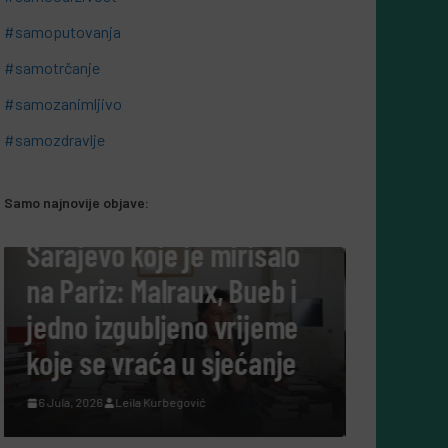
#samoputovanja
#samotrčanje
#samozanimljivo
#samozdravlje
Samo najnovije objave:
#SAMOKULTURA
Tako su govorili: Šta nam
danas govore ljudi koji su
cijeli život posvetili
nauci?
7 Augusta, 2026
Leila Kurbegović