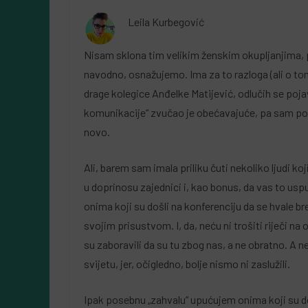
Almir Kurbegović
Leila Kurbegović
Nisam sklona tim velikim ženskim okupljanjima, p
navodno, osnažujemo. Ima za to razloga (ali o tome
drage kolegice Anđelke Matijević, odlučih se pojav
komunikacije“ zvučao je obećavajuće, pa sam pomi
novo.
Ali, barem sam imala priliku čuti nekoliko ljudi koj
u doprinosu zajednici i, kao bonus, da vas to uspu
onima koji su došli na konferenciju da se hvale b
svojim prisustvom. I, da, neću ni trošiti riječi na
su zaboravili da su tu zbog nas, a ne obratno. A 
svijetu, jer, očigledno, bolje nismo ni zaslužili.
Ipak posebnu „zahvalu“ upućujem onima koji su d