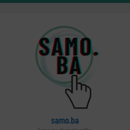
samo.ba