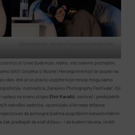
Aida Redžepagić – Sarajevo Photography Festival, Foto:
Woman.Comm
ozornicu je izveo ljude koje, realno, već odavno poznajem,
 samo četiri čovjeka iz Bosne i Hercegovine koji se popeo na
ana u dan, dok je on pravio uspjehe koje mnogi mogu samo
ografkinja i osnivačica „Sarajevo Photography Festivala“, čiji
an aplauz na scenu stigao
Elvir Karalić
, osnivač i predsjednik
dnjih nekoliko sedmica, spominjalo više nego državne
om organizovao da pomogne ljudima pogođenim katastrofalnim
a čak predlagali da vodi državu – i da budem iskrena, ne bih