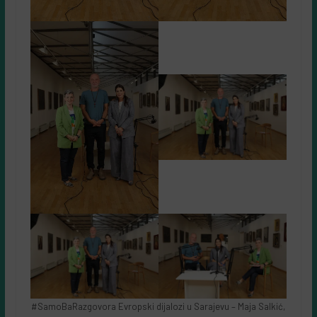
#SamoBaRazgovora Evropski dijalozi u Sarajevu – Maja Salkić,