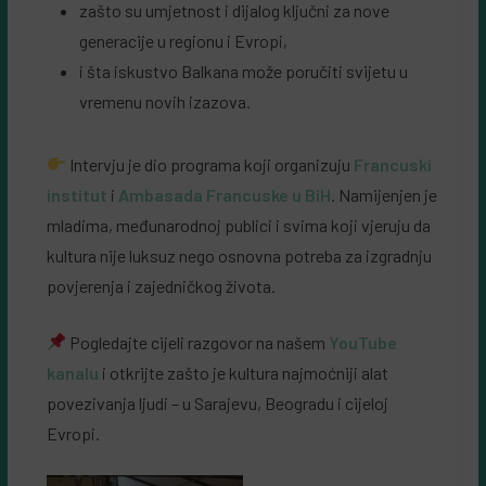
zašto su umjetnost i dijalog ključni za nove
generacije u regionu i Evropi,
i šta iskustvo Balkana može poručiti svijetu u
vremenu novih izazova.
Intervju je dio programa koji organizuju
Francuski
institut
i
Ambasada Francuske u BiH
. Namijenjen je
mladima, međunarodnoj publici i svima koji vjeruju da
kultura nije luksuz nego osnovna potreba za izgradnju
povjerenja i zajedničkog života.
Pogledajte cijeli razgovor na našem
YouTube
kanalu
i otkrijte zašto je kultura najmoćniji alat
povezivanja ljudi – u Sarajevu, Beogradu i cijeloj
Evropi.