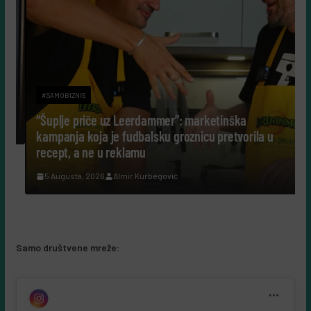
#SAMOBIZNIS
“Šuplje priče uz Leerdammer”: marketinška
kampanja koja je fudbalsku groznicu pretvorila u
recept, a ne u reklamu
5 Augusta, 2026
Almir Kurbegović
Samo društvene mreže: