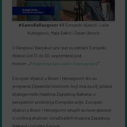
#SamoBaRazgovor
#8 Evropski dijalozi: Leila
Kurbegović, Maja Salkić i Dejan Ubović
U Sarajevu i Banjaluci prvi put su održani Evropski
dijalozi (od 17. do 20. septembra) pod
motom
„
Povjerenje kao uslov trajnog mira
“
.
Evropski dijalozi u Bosni i Hercegovini dio su
programa Zajednički horizonti, koji ima za cilj jačanje
dijaloga među mladima Zapadnog Balkana, u
perspektivi proširenja Evropske unije. Evropski
dijalozi u Bosni i Hercegovini okupili su nove glasove
iz civilnog društva i istraživačkih krugova Zapadnog
Balkana i ostatka Evrope.