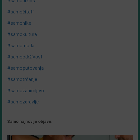
#samobiznis
#samočitati
#samohike
#samokultura
#samomoda
#samoodrživost
#samoputovanja
#samotrčanje
#samozanimljivo
#samozdravlje
Samo najnovije objave: