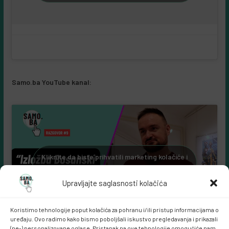
Samo.ba YouTube kanal:
Kliknite da biste prihvatili marketing kolačiće i
omogućili ovaj sadržaj
Upravljajte saglasnosti kolačića
Koristimo tehnologije poput kolačića za pohranu i/ili pristup informacijama o
uređaju. Ovo radimo kako bismo poboljšali iskustvo pregledavanja i prikazali
(ne-) personalizovane oglase. Pristanak na ove tehnologije omogućiće nam