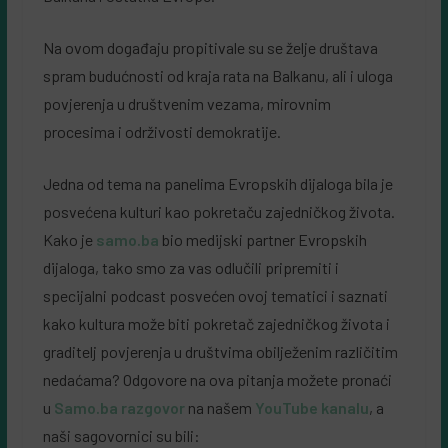
Na ovom događaju propitivale su se želje društava
spram budućnosti od kraja rata na Balkanu, ali i uloga
povjerenja u društvenim vezama, mirovnim
procesima i održivosti demokratije.
Jedna od tema na panelima Evropskih dijaloga bila je
posvećena kulturi kao pokretaču zajedničkog života.
Kako je
samo.ba
bio medijski partner Evropskih
dijaloga, tako smo za vas odlučili pripremiti i
specijalni podcast posvećen ovoj tematici i saznati
kako kultura može biti pokretač zajedničkog života i
graditelj povjerenja u društvima obilježenim različitim
nedaćama? Odgovore na ova pitanja možete pronaći
u
Samo.ba razgovor
na našem
YouTube kanalu
, a
naši sagovornici su bili: