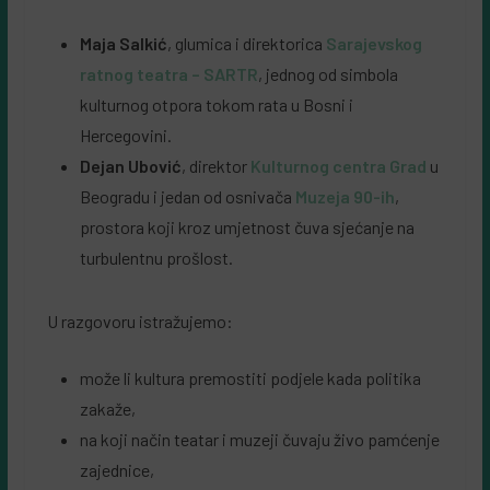
Maja Salkić
, glumica i direktorica
Sarajevskog
ratnog teatra – SARTR
, jednog od simbola
kulturnog otpora tokom rata u Bosni i
Hercegovini.
Dejan Ubović
, direktor
Kulturnog centra Grad
u
Beogradu i jedan od osnivača
Muzeja 90-ih
,
prostora koji kroz umjetnost čuva sjećanje na
turbulentnu prošlost.
U razgovoru istražujemo:
može li kultura premostiti podjele kada politika
zakaže,
na koji način teatar i muzeji čuvaju živo pamćenje
zajednice,