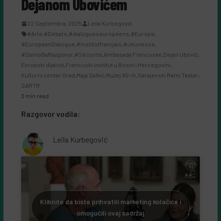
Dejanom Ubovićem
22 Septembra, 2025
Leila Kurbegović
#Arte
,
#Débats
,
#dialogueseuropéens
,
#Europe
,
#EuropeanDialogue
,
#institutfrançais
,
#Jeunesse
,
#SamoBaRazgovor
,
#Sécurité
,
Ambasada Francuske
,
Dejan Ubović
,
Evropski dijalozi
,
Francuski institut u Bosni i Hercegovini
,
Kulturni centar Grad
,
Maja Salkić
,
Muzej 90-ih
,
Sarajevski Ratni Teatar
,
SARTR
3 min read
Razgovor vodila:
Leila Kurbegović
Kliknite da biste prihvatili marketing kolačiće i
omogućili ovaj sadržaj