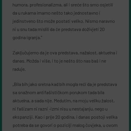
humora, profesionalizma, ali i sreće što smo osjetili
da u rukama imamo nešto tako jednostavno i
jedinstveno što može postati veliko. Nismo naravno
ni u snu tada mislili da će predstava doživjeti 20
godina igranja.”
Zaključujemo da je ova predstava, nažalost, aktuelna i
danas. Možda i više, i to je nešto što nas baš i ne
raduje.
„Bila bih jako sretna kad bih mogla reći da je predstava
sa snažnom antifašističkom porukom tada bila
aktuelna, a sada nije. Medutim, na moju veliku žalost,
ni fašizam ni razni -izmi nisu u nestajanju, nego u
ekspanziji. Kao i prije 20 godina, i danas postoji velika
potreba da se govori o poziciji malog čovjeka, u ovom