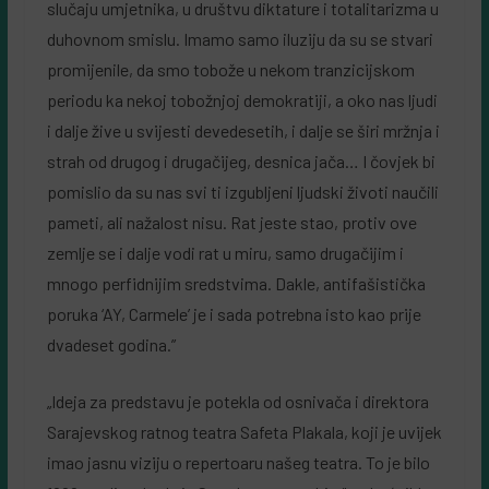
slučaju umjetnika, u društvu diktature i totalitarizma u
duhovnom smislu. Imamo samo iluziju da su se stvari
promijenile, da smo tobože u nekom tranzicijskom
periodu ka nekoj tobožnjoj demokratiji, a oko nas ljudi
i dalje žive u svijesti devedesetih, i dalje se širi mržnja i
strah od drugog i drugačijeg, desnica jača… I čovjek bi
pomislio da su nas svi ti izgubljeni ljudski životi naučili
pameti, ali nažalost nisu. Rat jeste stao, protiv ove
zemlje se i dalje vodi rat u miru, samo drugačijim i
mnogo perfidnijim sredstvima. Dakle, antifašistička
poruka ‘AY, Carmele’ je i sada potrebna isto kao prije
dvadeset godina.”
„Ideja za predstavu je potekla od osnivača i direktora
Sarajevskog ratnog teatra Safeta Plakala, koji je uvijek
imao jasnu viziju o repertoaru našeg teatra. To je bilo