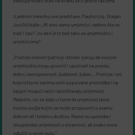
odlučuje hoće li stati na stranu za ili protiv fašizma.”
U jednom trenutku ove predstave, Paulino (op. Dragan
Jovičić) kaže: „Mi smo samo umjetnici, radimo šta se
traži i ćao!“, no da li je to baš tako sa umjetnošću i
umjetnicima?
„Postoje srećom ljudi koji istinski vjeruju da svojom
umjetnošću mogu govoriti i upućivati na pravdu,
dobro, ravnopravnost, ljudskost, ljubav… Postoje i oni
koje ništa ne zanima osim sopstvene promidžbe i na
najgori mogući način iskorištavaju umjetnost.
Medutim, svi se slažu u tome da umjetnost jeste
moćno oružje kojim se može progovoriti o svemu
dobrom ali i lošem u društvu. Razne su upotrebe i
zloupotrebe umjetnosti u stvarnosti, ali svako mora
odlučiti o svom putu.”