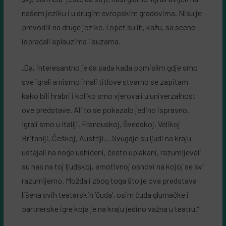
našem jeziku i u drugim evropskim gradovima. Nisu je
prevodili na druge jezike. I opet su ih, kažu, sa scene
ispraćali aplauzima i suzama.
„Da, interesantno je da sada kada pomislim gdje smo
sve igrali a nismo imali titlove stvarno se zapitam
kako bili hrabri i koliko smo vjerovali u univerzalnost
ove predstave. Ali to se pokazalo jedino ispravno.
Igrali smo u Italiji, Francuskoj, Švedskoj, Velikoj
Britaniji, Češkoj, Austriji… Svugdje su ljudi na kraju
ustajali na noge ushićeni, često uplakani, razumijevali
su nas na toj ljudskoj, emotivnoj osnovi na kojoj se svi
razumijemo. Možda i zbog toga što je ova predstava
lišena svih teatarskih ‘čuda’, osim čuda glumačke i
partnerske igre koja je na kraju jedino važna u teatru.”