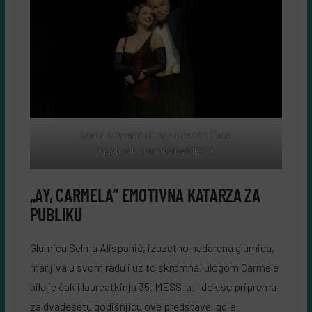
Selma Alispahić i Dragan Jovičić (Foto:
facebook.com/festivalMESS)
„AY, CARMELA” EMOTIVNA KATARZA ZA
PUBLIKU
Glumica Selma Alispahić, izuzetno nadarena glumica,
marljiva u svom radu i uz to skromna, ulogom Carmele
bila je čak i laureatkinja 35. MESS-a. I dok se priprema
za dvadesetu godišnjicu ove predstave, gdje