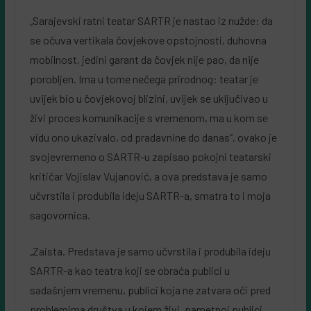
„Sarajevski ratni teatar SARTR je nastao iz nužde: da
se očuva vertikala čovjekove opstojnosti, duhovna
mobilnost, jedini garant da čovjek nije pao, da nije
porobljen. Ima u tome nečega prirodnog: teatar je
uvijek bio u čovjekovoj blizini, uvijek se uključivao u
živi proces komunikacije s vremenom, ma u kom se
vidu ono ukazivalo, od pradavnine do danas”, ovako je
svojevremeno o SARTR-u zapisao pokojni teatarski
kritičar Vojislav Vujanović, a ova predstava je samo
učvrstila i produbila ideju SARTR-a, smatra to i moja
sagovornica.
„Zaista. Predstava je samo učvrstila i produbila ideju
SARTR-a kao teatra koji se obraća publici u
sadašnjem vremenu, publici koja ne zatvara oči pred
problemima društva u kojem živi, pametnoj publici