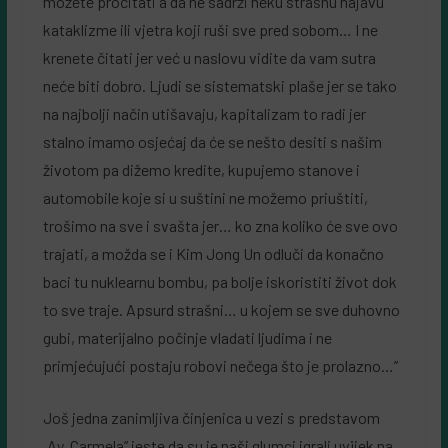
možete pročitati a da ne sadrži neku strašnu najavu
kataklizme ili vjetra koji ruši sve pred sobom… I ne
krenete čitati jer već u naslovu vidite da vam sutra
neće biti dobro. Ljudi se sistematski plaše jer se tako
na najbolji način utišavaju, kapitalizam to radi jer
stalno imamo osjećaj da će se nešto desiti s našim
životom pa dižemo kredite, kupujemo stanove i
automobile koje si u suštini ne možemo priuštiti,
trošimo na sve i svašta jer… ko zna koliko će sve ovo
trajati, a možda se i Kim Jong Un odluči da konačno
baci tu nuklearnu bombu, pa bolje iskoristiti život dok
to sve traje. Apsurd strašni… u kojem se sve duhovno
gubi, materijalno počinje vladati ljudima i ne
primjećujući postaju robovi nečega što je prolazno…”
Još jedna zanimljiva činjenica u vezi s predstavom
„Ay, Carmela” jeste da su je naši glumci igrali uvijek na