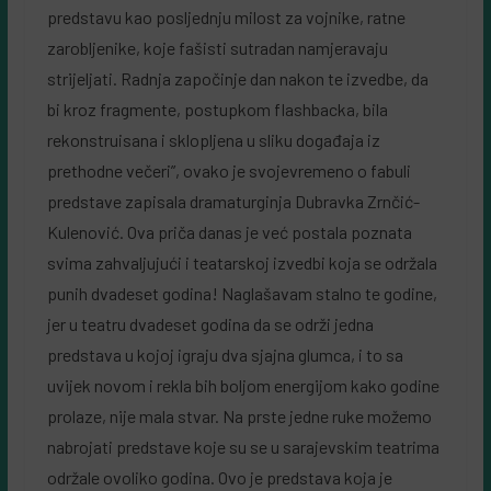
predstavu kao posljednju milost za vojnike, ratne
zarobljenike, koje fašisti sutradan namjeravaju
strijeljati. Radnja započinje dan nakon te izvedbe, da
bi kroz fragmente, postupkom flashbacka, bila
rekonstruisana i sklopljena u sliku događaja iz
prethodne večeri”, ovako je svojevremeno o fabuli
predstave zapisala dramaturginja Dubravka Zrnčić-
Kulenović. Ova priča danas je već postala poznata
svima zahvaljujući i teatarskoj izvedbi koja se održala
punih dvadeset godina! Naglašavam stalno te godine,
jer u teatru dvadeset godina da se održi jedna
predstava u kojoj igraju dva sjajna glumca, i to sa
uvijek novom i rekla bih boljom energijom kako godine
prolaze, nije mala stvar. Na prste jedne ruke možemo
nabrojati predstave koje su se u sarajevskim teatrima
održale ovoliko godina. Ovo je predstava koja je