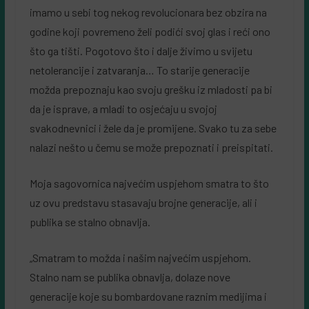
imamo u sebi tog nekog revolucionara bez obzira na
godine koji povremeno želi podići svoj glas i reći ono
što ga tišti. Pogotovo što i dalje živimo u svijetu
netolerancije i zatvaranja… To starije generacije
možda prepoznaju kao svoju grešku iz mladosti pa bi
da je isprave, a mladi to osjećaju u svojoj
svakodnevnici i žele da je promijene. Svako tu za sebe
nalazi nešto u čemu se može prepoznati i preispitati.
Moja sagovornica najvećim uspjehom smatra to što
uz ovu predstavu stasavaju brojne generacije, ali i
publika se stalno obnavlja.
„Smatram to možda i našim najvećim uspjehom.
Stalno nam se publika obnavlja, dolaze nove
generacije koje su bombardovane raznim medijima i