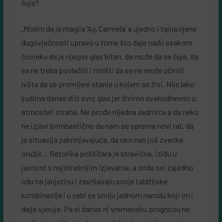
čuje?
„Mislim da je magiia ‘Ay, Carmela’ a ujedno i tajna njene
dugovječnosti upravo u tome što daje nadu svakom
čovjeku da je njegov glas bitan, da može da se čuje, da
se ne treba povlačiti i misliti da se ne može učiniti
ništa da se promijeni stanje u kojem se živi. Nije lako
ljudima danas dići svoj glas jer živimo svakodnevno u
atmosferi straha. Ne prođe nijedna sedmica a da neko
ne izjavi bombastično da nam se sprema novi rat, da
je situacija zabrinjavajuća, da oko nas još zvecka
oružje… Retorika političara je stravična, iziđu u
javnost s najstrašnijim izjavama, a onda svi zajedno
odu na janjetinu i završavaju svoje taldžijske
kombinacije i u sebi se smiju jadnom narodu koji im i
dalje vjeruje. Pa vi danas ni vremensku prognozu ne