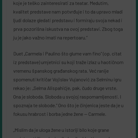
koje je teško zainteresirati za teatar. Medutim,
kvalitet predstave nam potvrđuje i to da upravo mladi
ljudi dolaze gledati predstavu i formiraju svoja nekad i
prva pozorišna iskustva na ovoj predstavi. Zbog toga
ju je jako važno imati na repertoaru.”
Duet „Carmela i Paulino što glume vam fino” (op. citat
iz predstave) umjetnici su koji traže izlaz u haotičnom
vremenu španskog građanskog rata. Već ranije
spomenuti kritičar Vojislav Vujanović za Selminu igru
rekao je: „Selma Alispahićje, pak, čudo druge vrste.
Ona je sloboda. Sloboda u svojoj raspomamljenosti. I
spoznaja te slobode.“ Ono što je činjenica jeste da je u
fokusu hrabrost i borba jedne žene — Carmele.
„Mislim da je uloga žene u istoriji bilo koje grane