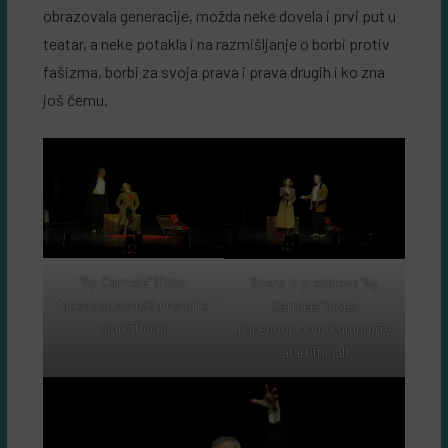
obrazovala generacije, možda neke dovela i prvi put u
teatar, a neke potakla i na razmišljanje o borbi protiv
fašizma, borbi za svoja prava i prava drugih i ko zna
još čemu.
“Ay, Carmela” (Foto:
Scena iz predstave “Ay,
facebook.com/KamerniTe
Carmela” (Foto:
atarOfficial)
Facebook.com/KamerniTe
atarOfficial)