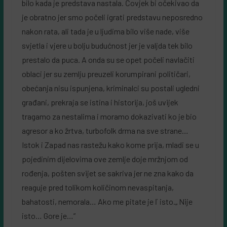
bilo kada je predstava nastala. Čovjek bi očekivao da
je obratno jer smo počeli igrati predstavu neposredno
nakon rata, ali tada je u ljudima bilo više nade, više
svjetla i vjere u bolju budućnost jer je valjda tek bilo
prestalo da puca. A onda su se opet počeli navlačiti
oblaci jer su zemlju preuzeli korumpirani političari,
obećanja nisu ispunjena, kriminalci su postali ugledni
građani, prekraja se istina i historija, još uvijek
tragamo za nestalima i moramo dokazivati ko je bio
agresor a ko žrtva, turbofolk drma na sve strane…
Istok i Zapad nas rastežu kako kome prija, mladi se u
pojedinim dijelovima ove zemlje doje mržnjom od
rođenja, pošten svijet se sakriva jer ne zna kako da
reaguje pred tolikom količinom nevaspitanja,
bahatosti, nemorala… Ako me pitate je ľ isto.„ Nije
isto… Gore je…”