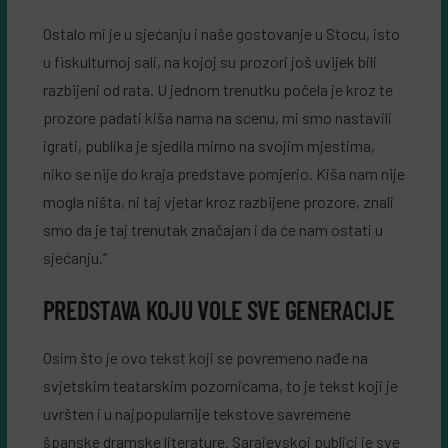
Ostalo mi je u sjećanju i naše gostovanje u Stocu, isto
u fiskulturnoj sali, na kojoj su prozori još uvijek bili
razbijeni od rata. U jednom trenutku počela je kroz te
prozore padati kiša nama na scenu, mi smo nastavili
igrati, publika je sjedila mirno na svojim mjestima,
niko se nije do kraja predstave pomjerio. Kiša nam nije
mogla ništa, ni taj vjetar kroz razbijene prozore, znali
smo da je taj trenutak značajan i da će nam ostati u
sjećanju.“
PREDSTAVA KOJU VOLE SVE GENERACIJE
Osim što je ovo tekst koji se povremeno nađe na
svjetskim teatarskim pozornicama, to je tekst koji je
uvršten i u najpopularnije tekstove savremene
španske dramske literature. Sarajevskoj publici je sve