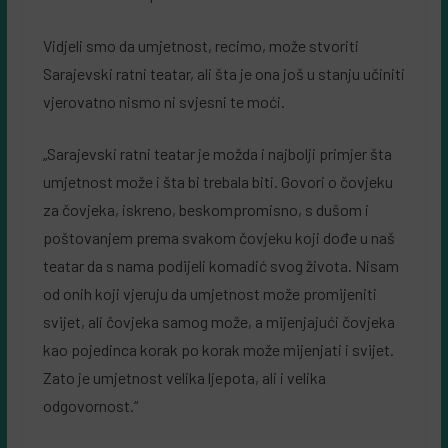
Vidjeli smo da umjetnost, recimo, može stvoriti
Sarajevski ratni teatar, ali šta je ona još u stanju učiniti
vjerovatno nismo ni svjesni te moći.
„Sarajevski ratni teatar je možda i najbolji primjer šta
umjetnost može i šta bi trebala biti. Govori o čovjeku
za čovjeka, iskreno, beskompromisno, s dušom i
poštovanjem prema svakom čovjeku koji dođe u naš
teatar da s nama podijeli komadić svog života. Nisam
od onih koji vjeruju da umjetnost može promijeniti
svijet, ali čovjeka samog može, a mijenjajući čovjeka
kao pojedinca korak po korak može mijenjati i svijet.
Zato je umjetnost velika ljepota, ali i velika
odgovornost.“