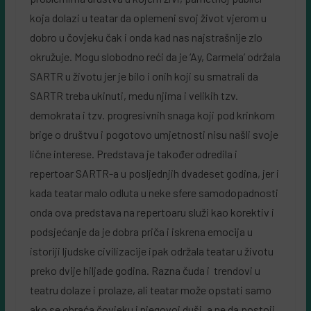
koja dolazi u teatar da oplemeni svoj život vjerom u
dobro u čovjeku čak i onda kad nas najstrašnije zlo
okružuje. Mogu slobodno reći da je ‘Ay, Carmela’ održala
SARTR u životu jer je bilo i onih koji su smatrali da
SARTR treba ukinuti, medu njima i velikih tzv.
demokrata i tzv. progresivnih snaga koji pod krinkom
brige o društvu i pogotovo umjetnosti nisu našli svoje
lične interese. Predstava je također odredila i
repertoar SARTR-a u posljednjih dvadeset godina, jer i
kada teatar malo odluta u neke sfere samodopadnosti
onda ova predstava na repertoaru služi kao korektiv i
podsjećanje da je dobra priča i iskrena emocija u
istoriji ljudske civilizacije ipak održala teatar u životu
preko dvije hiljade godina. Razna čuda i trendovi u
teatru dolaze i prolaze, ali teatar može opstati samo
ako se obraća čovjeku i njegovoj duši, a ne da postoji