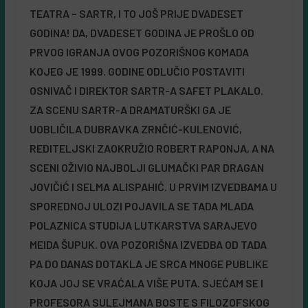
TEATRA – SARTR, I TO JOŠ PRIJE DVADESET
GODINA! DA, DVADESET GODINA JE PROŠLO OD
PRVOG IGRANJA OVOG POZORIŠNOG KOMADA
KOJEG JE 1999. GODINE ODLUČIO POSTAVITI
OSNIVAČ I DIREKTOR SARTR-A SAFET PLAKALO.
ZA SCENU SARTR-A DRAMATURŠKI GA JE
UOBLIČILA DUBRAVKA ZRNČIĆ-KULENOVIĆ,
REDITELJSKI ZAOKRUŽIO ROBERT RAPONJA, A NA
SCENI OŽIVIO NAJBOLJI GLUMAČKI PAR DRAGAN
JOVIČIĆ I SELMA ALISPAHIĆ. U PRVIM IZVEDBAMA U
SPOREDNOJ ULOZI POJAVILA SE TADA MLADA
POLAZNICA STUDIJA LUTKARSTVA SARAJEVO
MEIDA ŠUPUK. OVA POZORIŠNA IZVEDBA OD TADA
PA DO DANAS DOTAKLA JE SRCA MNOGE PUBLIKE
KOJA JOJ SE VRAĆALA VIŠE PUTA. SJEĆAM SE I
PROFESORA SULEJMANA BOSTE S FILOZOFSKOG