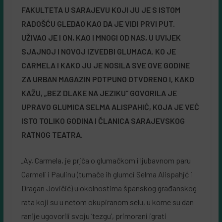
FAKULTETA U SARAJEVU KOJI JU JE S ISTOM
RADOŠĆU GLEDAO KAO DA JE VIDI PRVI PUT.
UŽIVAO JE I ON, KAO I MNOGI OD NAS, U UVIJEK
SJAJNOJ I NOVOJ IZVEDBI GLUMACA. KO JE
CARMELA I KAKO JU JE NOSILA SVE OVE GODINE
ZA URBAN MAGAZIN POTPUNO OTVORENO l, KAKO
KAŽU, „BEZ DLAKE NA JEZIKU” GOVORILA JE
UPRAVO GLUMICA SELMA ALISPAHIĆ, KOJA JE VEĆ
ISTO TOLIKO GODINA I ČLANICA SARAJEVSKOG
RATNOG TEATRA.
„Ay, Carmela, je prjča o glumačkom i ljubavnom paru
Carmeli i Paulinu (tumače ih glumci Selma Alispahjć i
Dragan Jovičić) u okolnostima španskog građanskog
rata koji su u netom okupiranom selu, u kome su dan
ranije ugovorili svoju ‘tezgu’, primorani igrati