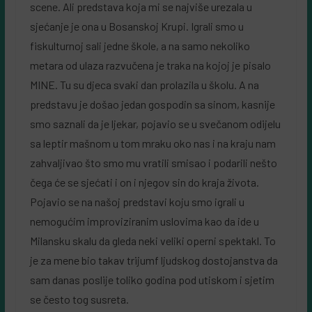
scene. Ali predstava koja mi se najviše urezala u
sjećanje je ona u Bosanskoj Krupi. Igrali smo u
fiskulturnoj sali jedne škole, a na samo nekoliko
metara od ulaza razvučena je traka na kojoj je pisalo
MINE. Tu su djeca svaki dan prolazila u školu. A na
predstavu je došao jedan gospodin sa sinom, kasnije
smo saznali da je ljekar, pojavio se u svečanom odijelu
sa leptir mašnom u tom mraku oko nas i na kraju nam
zahvaljivao što smo mu vratili smisao i podarili nešto
čega će se sjećati i on i njegov sin do kraja života.
Pojavio se na našoj predstavi koju smo igrali u
nemogućim improviziranim uslovima kao da ide u
Milansku skalu da gleda neki veliki operni spektakl. To
je za mene bio takav trijumf ljudskog dostojanstva da
sam danas poslije toliko godina pod utiskom i sjetim
se često tog susreta.