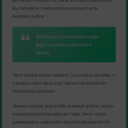
‘Ay, Carmele’ je i sada potrebna isto kao i prije
dvadeset godina.”
Umjetnost jeste moćno oružje
kojim se može progovoriti o
svemu.
Tekst s jedne strane, nažalost, još uvijek je aktuelan, a
s druge je važno da postoji i da kao takav bude dio
teatarskog repertoara.
„Nemam osjećaj da je prošlo dvadeset godina, ista su
značenja tog teksta sada kao i tada. Samo, što je
paradoksalno, sada je oko nas mračnije nego što je