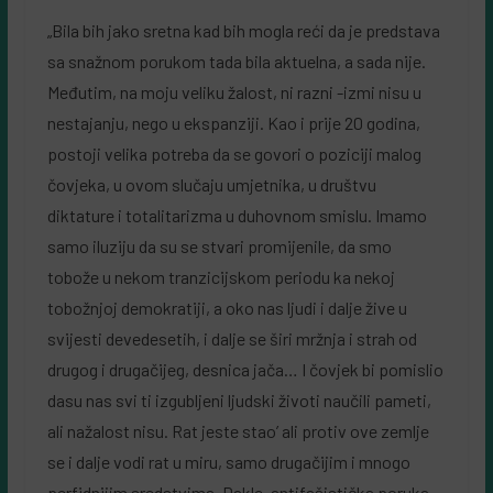
„Bila bih jako sretna kad bih mogla reći da je predstava
sa snažnom porukom tada bila aktuelna, a sada nije.
Međutim, na moju veliku žalost, ni razni -izmi nisu u
nestajanju, nego u ekspanziji. Kao i prije 20 godina,
postoji velika potreba da se govori o poziciji malog
čovjeka, u ovom slučaju umjetnika, u društvu
diktature i totalitarizma u duhovnom smislu. Imamo
samo iluziju da su se stvari promijenile, da smo
tobože u nekom tranzicijskom periodu ka nekoj
tobožnjoj demokratiji, a oko nas ljudi i dalje žive u
svijesti devedesetih, i dalje se širi mržnja i strah od
drugog i drugačijeg, desnica jača… I čovjek bi pomislio
dasu nas svi ti izgubljeni ljudski životi naučili pameti,
ali nažalost nisu. Rat jeste stao’ ali protiv ove zemlje
se i dalje vodi rat u miru, samo drugačijim i mnogo
perfidnijim sredstvima. Dakle, antifašistička poruka