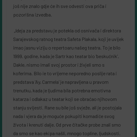
još nije znalo gdje će ih sve odvesti ova priča i
pozorišna izvedba.
„Ideja za predstavu je potekla od osnivača i direktora
Sarajevskog ratnog teatra Safeta Plakala, koji je uvijek
imao jasnu viziju o repertoaru našeg teatra. To je bilo
1999. godine, kada je Sartr kao teatar bio ‘beskućnik’.
Dakle, nismo imali svoj prostor i živjeli smo s
koferima. Bilo ie to vrijeme neporedno poslije rata i
predstava ‘Ay, Carmela’ je napravljena u pravom
trenutku, kada je ljudima bila potrebna emotivna
katarza i odlakaz u teatar koji se obraćao njihovom
stanju svijesti. Rane su bile još svježe, ali je postojala
nada i vjera da je moguće pokupiti komadiće svog
života i krenuti dalje. Od prve čitačke probe znali smo
da smo se kao ekipa našli, mnogo topline, ljudskosti,