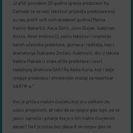
„U afiši povodom 20 godina igranja predstave ‘Ay,
Carmela’ će se naći tekstovi prijatelja predstave koji
su nas pratili svih ovih dvadeset godina (Marina
Katnić-Bakaršić, Kaća Dorić, Jovo Divjak, Sulejman
Bosto, Almir Imširević), zatim tekstovi i impresije
samih učesnika predstave, glumaca i reditelja, kao i
dramaturga Dubravke Zrnčaić-Kulenović, dio iz teksta
Safeta Plakala iz stare afiše predstave i osvrt
tadašnjeg direktora SARTRa Aleša Kurta, koji i dalje
njeguje predstavu i shvata njen značaj za repertoar
SARTR-a.“
Ovo je priča o malom čovjeku koji je u velikom zlu
uspio progovorili, ali tako da se njegov glas čuje, pa se
jasno nameće i pitanje šta je s tim malim čovjekom
danas? Da li je ostao bez glasa ili se njegov glas ne