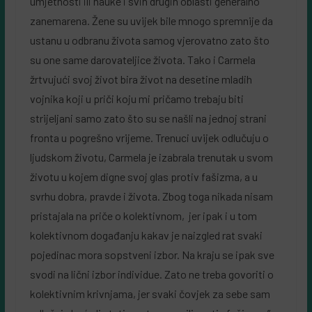
umjetnosti ili nauke i svih drugih oblasti generalno
zanemarena. Žene su uvijek bile mnogo spremnije da
ustanu u odbranu života samog vjerovatno zato što
su one same darovateljice života. Tako i Carmela
žrtvujući svoj život bira život na desetine mladih
vojnika koji u priči koju mi pričamo trebaju biti
strijeljani samo zato što su se našli na jednoj strani
fronta u pogrešno vrijeme. Trenuci uvijek odlučuju o
ljudskom životu, Carmela je izabrala trenutak u svom
životu u kojem digne svoj glas protiv fašizma, a u
svrhu dobra, pravde i života. Zbog toga nikada nisam
pristajala na priče o kolektivnom, jer ipak i u tom
kolektivnom događanju kakav je naizgled rat svaki
pojedinac mora sopstveni izbor. Na kraju se ipak sve
svodi na lični izbor individue. Zato ne treba govoriti o
kolektivnim krivnjama, jer svaki čovjek za sebe sam