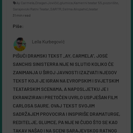
Ay Carmela
,
Dragan Jovičić
,
glumica
,
Kamerni teatar 55
,
pozorište
,
Sarajevski Ratni Teatar
,
SARTR
,
Selma Alispahić
,
teatar
31 min read
Piše:
Leila Kurbegović
PIŠUĆI DRAMSKI TEKST „AY, CARMELA”, JOSÉ
SANCHIS SINISTERRA NIJE Nl SLUTIO KOLIKO ĆE
ZANIMANJA U ŠIROJ JAVNOSTI IZAZVATI NJEGOV
TEKST KOJI JE IGRAN NA EVROPSKIM I SVJETSKlM
TEATARSKIM SCENAMA, A NAPOSLJETKU JE I
EKRANIZIRAN I PRETOČEN UVRLO USPJEŠAN FILM
CARLOSA SAURE. OVAJ TEKST SVOJIM
SADRŽAJEM PROVOCIRA I INSPIRIŠE DRAMATURGE,
REDITELJE, GLUMCE, PA NIJE Nl ČUDO ŠTO SE KAO
TAKAV NAŠAO I NA SCENI SARAJEVSKOG RATNOG