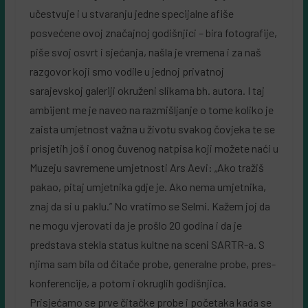
učestvuje i u stvaranju jedne specijalne afiše
posvećene ovoj značajnoj godišnjici – bira fotografije,
piše svoj osvrt i sjećanja, našla je vremena i za naš
razgovor koji smo vodile u jednoj privatnoj
sarajevskoj galeriji okruženi slikama bh. autora. I taj
ambijent me je naveo na razmišljanje o tome koliko je
zaista umjetnost važna u životu svakog čovjeka te se
prisjetih još i onog čuvenog natpisa koji možete naći u
Muzeju savremene umjetnosti Ars Aevi: „Ako tražiš
pakao, pitaj umjetnika gdje je. Ako nema umjetnika,
znaj da si u paklu.” No vratimo se Selmi. Kažem joj da
ne mogu vjerovati da je prošlo 20 godina i da je
predstava stekla status kultne na sceni SARTR-a. S
njima sam bila od čitače probe, generalne probe, pres-
konferencije, a potom i okruglih godišnjica.
Prisjećamo se prve čitačke probe i početaka kada se