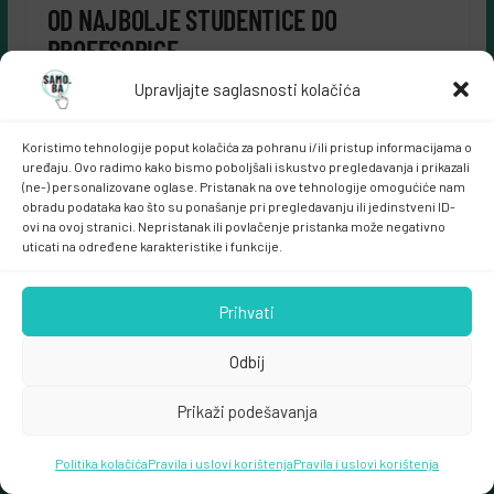
OD NAJBOLJE STUDENTICE DO
PROFESORICE
Upravljajte saglasnosti kolačića
Naučila sam se poniznosti i
Koristimo tehnologije poput kolačića za pohranu i/ili pristup informacijama o
skromnosti u odnosu na
uređaju. Ovo radimo kako bismo poboljšali iskustvo pregledavanja i prikazali
umjetnost i na publiku kojoj se
(ne-) personalizovane oglase. Pristanak na ove tehnologije omogućiće nam
obradu podataka kao što su ponašanje pri pregledavanju ili jedinstveni ID-
obraćam.
ovi na ovoj stranici. Nepristanak ili povlačenje pristanka može negativno
uticati na određene karakteristike i funkcije.
Selma Alispahić rođena je u Tuzli. Studij glume završila
Prihvati
je na Akademiji scenskih umjetnosti u Sarajevu u klasi
Odbij
prof. Bore Stjepanovića. Bila je najmlađa i najbolja
studentica te generacije ne samo na ASU već i na
Prikaži podešavanja
Univerzitetu Sarajevo. Svoje prve glumačke korake
Selma je napravila još kao dijete. Naime, kao kćerka
Politika kolačića
Pravila i uslovi korištenja
Pravila i uslovi korištenja
pjesnika, dramatičara i rijetkog, kako to zapisa davno