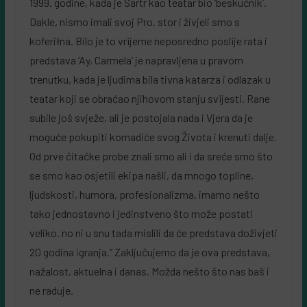
1999. godine, kada je Sartr kao teatar bio ‘beskućnik’.
Dakle, nismo imali svoj Pro. stor i živjeli smo s
koferiłna. Bilo je to vrijeme neposredno poslije rata i
predstava ‘Ay, Carmela’ je napravljena u pravom
trenutku, kada je ljudima bila tivna katarza i odlazak u
teatar koji se obraćao njihovom stanju svijesti. Rane
subile još svježe, ali je postojala nada i Vjera da je
moguće pokupiti komadiće svog Života i krenuti dalje.
Od prve čitačke probe znali smo ali i da sreće smo što
se smo kao osjetili ekipa našli, da mnogo topline,
ljudskosti, humora, profesionalizma, imamo nešto
tako jednostavno i jedinstveno što može postati
veliko. no ni u snu tada mislili da će predstava doživjeti
20 godina igranja.” Zaključujemo da je ova predstava,
nažalost, aktuelna i danas. Možda nešto što nas baš i
ne raduje.