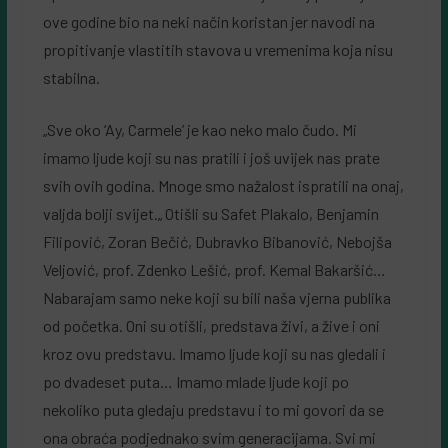
ove godine bio na neki način koristan jer navodi na
propitivanje vlastitih stavova u vremenima koja nisu
stabilna.
„Sve oko ‘Ay, Carmele’ je kao neko malo čudo. Mi
imamo ljude koji su nas pratili i još uvijek nas prate
svih ovih godina. Mnoge smo nažalost ispratili na onaj,
valjda bolji svijet.„ Otišli su Safet Plakalo, Benjamin
Filipović, Zoran Bečić, Dubravko Bibanović, Nebojša
Veljović, prof. Zdenko Lešić, prof. Kemal Bakaršić…
Nabarajam samo neke koji su bili naša vjerna publika
od početka. Oni su otišli, predstava živi, a žive i oni
kroz ovu predstavu. Imamo ljude koji su nas gledali i
po dvadeset puta… Imamo mlade ljude koji po
nekoliko puta gledaju predstavu i to mi govori da se
ona obraća podjednako svim generacijama. Svi mi